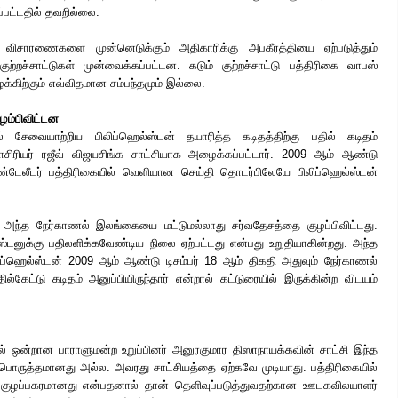
்பட்டதில் தவறில்லை.
 விசாரணைகளை முன்னெடுக்கும் அதிகாரிக்கு அபகீரத்தியை ஏற்படுத்தும்
றச்சாட்டுகள் முன்வைக்கப்பட்டன. கடும் குற்றச்சாட்டு பத்திரிகை வாபஸ்
க்கிற்கும் எவ்விதமான சம்பந்தமும் இல்லை.
ுழம்பிவிட்டன
 சேவையாற்றிய பிலிப்ஹெல்ஸ்டன் தயாரித்த கடிதத்திற்கு பதில் கடிதம்
சிரியர் ரஜீவ் விஜயசிங்க சாட்சியாக அழைக்கப்பட்டார். 2009 ஆம் ஆண்டு
ண்டேலீடர் பத்திரிகையில் வெளியான செய்தி தொடர்பிலேயே பிலிப்ஹெல்ஸ்டன்
அந்த நேர்காணல் இலங்கையை மட்டுமல்லாது சர்வதேசத்தை குழப்பிவிட்டது.
்டனுக்கு பதிலளிக்கவேண்டிய நிலை ஏற்பட்டது என்பது உறுதியாகின்றது. அந்த
ிப்ஹெல்ஸ்டன் 2009 ஆம் ஆண்டு டிசம்பர் 18 ஆம் திகதி அதுவும் நேர்காணல்
ல்கேட்டு கடிதம் அனுப்பியிருந்தார் என்றால் கட்டுரையில் இருக்கின்ற விடயம்
ளில் ஒன்றான பாராளுமன்ற உறுப்பினர் அனுரகுமார திஸாநாயக்கவின் சாட்சி இந்த
் பொருத்தமானது அல்ல. அவரது சாட்சியத்தை ஏற்கவே முடியாது. பத்திரிகையில்
குழப்பகரமானது என்பதனால் தான் தெளிவுப்படுத்துவதற்கான ஊடகவிலயாளர்