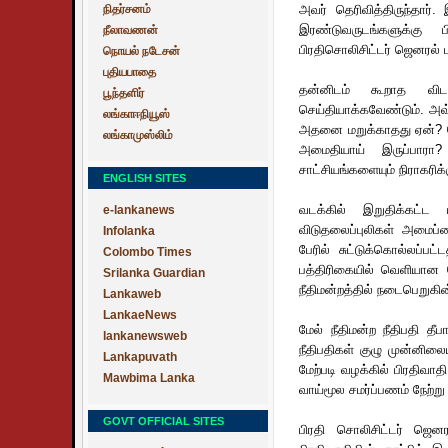
நிதர்சனம்
அவர் தெரிவித்திருந்தார
இரண்டுவருடங்களுக்கு
நீலாவணன்
பிரதிசொலிசிட்டர் ஜெனரல்
நொயல் நடேசன்
புதியபாதை
தன்னிடம் கூறாத விட
பூந்தளிர்
செய்தியாக்கவேண்டும். அவ்
லங்காஈநியூஸ்
அதனை மறுக்காதது ஏன்? ப
லங்காமுஸ்லிம்
அமைதியாய் இருப்பாரா?
சாட்சியங்களையும் நிராகரிக்
ENGLISH SITES
வடக்கில் இறுதிக்கட்
e-lankanews
விடுதலைப்புலிகள் அமைப்ப
Infolanka
பேரில் சுட்டுக்கொல்லப்
Colombo Times
பத்திரிகையில் வெளியான 
Srilanka Guardian
நீதிமன்றத்தில் நடைபெறுகின
Lankaweb
LankaeNews
மேல் நீதிமன்ற நீதிபதி த
lankanewsweb
நீதிபதிகள் குழு முன்னிலைய
Lankapuvath
மேற்படி வழக்கில் பிரதிவாத
Mawbima Lanka
வாய்மூல சமர்ப்பணம் நேற்ற
GOVT OFFICIAL SITES
பிரதி சொலிசிட்டர் ஜென