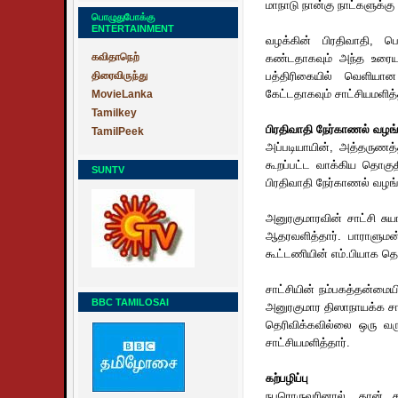
மாநாடு நான்கு நாட்களுக்கு 
பொழுதுபோக்கு
ENTERTAINMENT
வழக்கின் பிரதிவாதி, பெ
கவிதாநெற்
கண்டதாகவும் அந்த உரையா
திரைவிருந்து
பத்திரிகையில் வெளியான
கேட்டதாகவும் சாட்சியமளித்
MovieLanka
Tamilkey
பிரதிவாதி நேர்காணல் வழங்க
TamilPeek
அப்படியாயின், அத்தருணத்த
கூறப்பட்ட வாக்கிய தொகுத
SUNTV
பிரதிவாதி நேர்காணல் வழங்க
அனுரகுமாரவின் சாட்சி சு
ஆதரவளித்தார். பாராளுமன
கூட்டணியின் எம்.பியாக தெ
சாட்சியின் நம்பகத்தன்மைய
BBC TAMILOSAI
அனுரகுமார திஸாநாயக்க சாட
தெரிவிக்கவில்லை ஒரு வரு
சாட்சியமளித்தார்.
கற்பழிப்பு
நபரொருவரினால், தான் கற