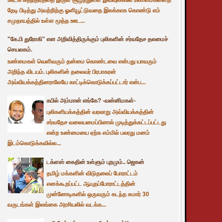
தேடி பிடித்து அவற்றிற்கு ஓளியூட்டுவதை இலக்காக கொண்டு எம்
சமுதாயத்தில் உள்ள மூத்த ஊட...
"கே.பி துரோகி" என அறிவித்திருக்கும் புலிகளின் சர்வதேச தலமைச்
செயலகம்.
உண்மைகள் வெளிவரும் தன்மை கொண்டவை என்பது யாவரும்
அறிந்த விடயம். புலிகளின் தலைவர் பிரபாகரன்
அவ்வியக்கத்தினராலேயே காட்டிக்கொடுக்கப்பட்டார் என்ப...
கபில் அம்மான் எங்கே? -வன்னிமகள்-
புலிகளியக்கத்தின் வரலாறு அவ்வியக்கத்தின்
சர்வதேச வலையமைப்பினால் முடித்துக்கட்டப்பட்டது
என்ற உண்மையை ஏற்க எம்மில் பலரது மனம்
இடம்கொடுக்கவில்ல...
டக்ளஸ் கைதின் உள்ளும் புறமும்.. ஜெகன்
தமிழ் மக்களின் விடுதலைப் போராட்டம்
எனக்கூறப்பட்ட ஆயுதப்போராட்டத்தின்
முன்னோடிகளில் ஒருவரும் கடந்த சுமார் 30
வருடங்கள் இலங்கை அரசியலில் வடக்க...