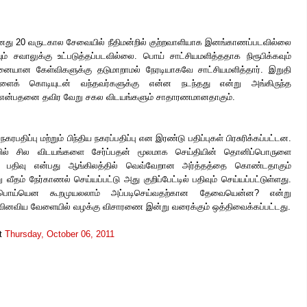
தனது 20 வருடகால சேவையில் நீதிமன்றில் குற்றவாளியாக இனங்காணப்படவில்லை
ம் சவாலுக்கு உட்படுத்தப்படவில்லை. பொய் சாட்சியமளித்ததாக நிரூபிக்கவும்
னையான கேள்விகளுக்கு தடுமாறாமல் நேரடியாகவே சாட்சியமளித்தார். இறுதி
்ளைக் கொடியுடன் வந்தவர்களுக்கு என்ன நடந்தது என்று அங்கிருந்த
் என்பதனை தவிர வேறு சகல விடயங்களும் சாதாரணமானதாகும்.
கரபதிப்பு மற்றும் பிந்திய நகரப்பதிப்பு என இரண்டு பதிப்புகள் பிரசுரிக்கப்பட்டன.
ிப்பில் சில விடயங்களை சேர்ப்பதன் மூலமாக செய்தியின் தொனிப்பொருளை
டன் பதிவு என்பது ஆங்கிலத்தில் வெவ்வேறான அர்த்தத்தை கொண்டதாகும்
 வீதம் நேர்காணல் செய்யப்பட்டு அது குறிப்பேட்டில் பதிவும் செய்யப்பட்டுள்ளது.
ம் பொய்யென கூறமுயலலாம் அப்படிசெய்வதற்கான தேவையென்ன? என்று
 வினவிய வேளையில் வழக்கு விசாரணை இன்று வரைக்கும் ஒத்திவைக்கப்பட்டது.
t
Thursday, October 06, 2011