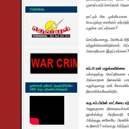
முறைப்பாடு செய்தால் அத
THENRAL
நாட்டில் மிக முக்கியமா
பெயருக்கு களங்கம் ஏற்படு
மறுக்க மாட்டீர்களா?
செய்தியானது, அரசியல் ரீத
ஏற்றுக்கொண்டுள்ளார். அ
அமைதியாக இருப்பார்களா?
எம்.பி ஏன் மறுக்கவில்லை
மக்களுக்கு செய்திகளை வ
அவ்வாறான நிலையில் பார
மறுக்குமாறு ஏன் கோரவில
முன்னாள் புலிகள் ஆவுஸ்திரேலிய
ABC க்கு பதிலளிக்கின்றனர்.
நிராகரிக்கவேண்டும்.
கரு எம்.பியின் சாட்சியை ஏற
அனுரகுமார திஸாநாயக்கவிற
ஜான்ஸ்க்கு பிரதிவாத
அர்த்ததுடனனேயே பிரசுரிக
கூறினார்? எவ்வாறு அர்த்தம