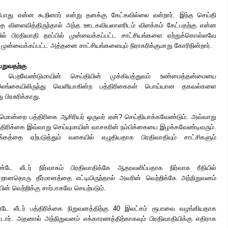
ம்போது என்ன கூறினார் என்று தனக்கு கேட்கவில்லை என்றார். இந்த செய்தி
தை விளைவித்திருந்தால் அந்த ஊடகவியலாளரிடம் விளக்கம் கேட்பதற்கு என்ன
் பிரதிவாதி தரப்பில் முன்வைக்கப்பட்ட சாட்சியங்களை ஏற்றுக்கொள்ளவே
ல் முன்வைக்கப்பட்ட அத்தனை சாட்சியங்களையும் நிராகரிக்குமாறு கோரிநின்றார்.
றுவதற்கு
 பெறவேண்டுமாயின் செய்தியின் முக்கியத்துவம் உண்மைத்தன்மையை
. இலங்கையிலிருந்து வெளியாகின்ற பத்திரிகைகள் பொய்யான தகவல்களை
பிரசுரிக்காது.
மொன்றை பத்திரிகை ஆசிரியர் ஒருவர் ஏன்? செய்தியாக்கவேண்டும். அவ்வாறு
்திரிக்கை இவ்வாறு செய்யுமாயின் வாசகரின் நம்பிக்கையை இழக்கவேண்டிவரும்.
்கத்தை ஏற்படுத்தும் வகையில் எழுதியதாக பிரதிவாதியும் சாட்சிகளும்
்டே லீடர் நிர்வாகம் பிரதிவாதிக்கே ஆதரவளிப்பதாக நிர்வாக ரீதியில்
்வாறானதொரு தீர்மானத்தை எட்டியிருந்தால் அவரின் வெற்றிக்கே அந்நிறுவனம்
ின் வெற்றிக்கு சார்பாகவே செயற்படும்.
்டே லீடர் பத்திரிக்கை நிறுவனத்திற்கு 40 இலட்சம் ரூபாவை வழங்கியதாக
்டார். அதனால் அந்நிறுவனம் எக்காரணத்திற்காகவும் பிரதிவாதியிக்கு எதிராக