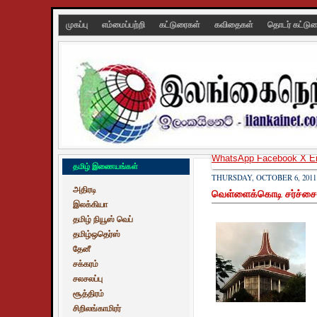
முகப்பு
எம்மைப்பற்றி
கட்டுரைகள்
கவிதைகள்
தொடர் கட்டு
WhatsApp
Facebook
X
E
தமிழ் இணையங்கள்
THURSDAY, OCTOBER 6, 2011
அதிரடி
வெள்ளைக்கொடி சர்ச்சை :
இலக்கியா
தமிழ் நியூஸ் வெப்
தமிழ்ஒதெர்ஸ்
தேனீ
சக்கரம்
சலசலப்பு
சூத்திரம்
சிறிலங்காமிரர்