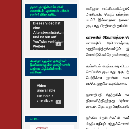
சூசை, தமிழ்ச்செல்வனின்
எனினும், சாட்சியமளிக்கு
மனைவியர் , முன்னாள் புலிகள்
அரசியலில் பெரும் பங்கத்
சனல் 4 விற்கு பதில்.
பயம்? இவ்வாறான நிலையில
முடியாது பிரதிவாதி தரப்பி
வாசகரின் அபிமானத்தை பெ
வாசகரின் அபிமானத்தை
உறுதிப்படுத்தவேண்டும்
வேண்டுமென்றே முன்வைத்து 
வெளிநாட்டிலுள்ள தமிழர்கள்
இலங்கையிலுள்ள தமிழர்களின்
தன்னிடம் கூறப்படாத விடய
வாழ்வை அழிக்கின்றனர்.
செய்யவே முடியாது. ஒரு பத
சுகிசிவம்
பெற்றிக்கா ஜான்ஸ், களங
எப்பொழுதுமே கூறவில்லை.
ஜனாதிபதி தேர்தலில் சண
தீர்மானித்திருந்தது. அவ
உதவும். அதாவது பிரதிவாதிய
ஐக்கிய தேசியக்கட்சி சண
CTBC
பிரதிவாதியும் ஏற்றுக்கொண