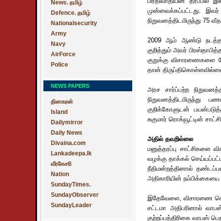
பிரதிவாதியின் தரப்பில் 
News. தமிழ்
முன்வைக்கப்பட்டது. இவர்
Defence. தமிழ்
நிறுவனத்திடமிருந்து 75 வீ
Nationalsecurity
Army
2009 ஆம் ஆண்டு நடத்தப்
Navy
குறித்தும் அவர் பிரஸ்தாபித
AirForce
குறுக்கு விசாரணைகளை மே
Police
தான் திருப்திகொள்ளவில்லை
NEWS PAPERS
அரச சார்ப்பற்ற நிறுவனத
நிறுவனத்திடமிருந்து ப
தினகரன்
குறிக்கோளுடன் பயன்படுத்த
Island
சுகுமார் ரொக்வூட்டின் சாட்
Dailymirror
Daily News
அதில் தவறில்லை
Divaina.com
மனுத்தரப்பு சாட்சிகளை வ
Lankadeepa.lk
வழக்கு தாக்கல் செய்யப்பட
வீரகேசரி
நீதிமன்றத்தினால் தண்டப்ப
Nation
அதிகாரியின் நம்பிக்கையை 
SundayTimes.
SundayObserver
இதேவேளை, விசாரணை செய்த அ
SundayLeader
சட்டமா அதிபரினால் வாபஸ
குற்றப்பத்திரிகை வாபஸ் ப