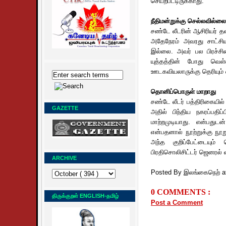
செயற்பட்டிருக்காது.
நீதிமன்றுக்கு செல்லவில்லை
சண்டே லீடரின் ஆசிரியர் 
அதேநேரம் அவரது சாட்சியு
இல்லை. அவர் பல பிரச்சி
யுத்தத்தின் போது வெள
ஊடகவியலாருக்கு தெரியும
தொனிப்பொருள் மாறாது
சண்டே லீடர் பத்திரிகையில் ந
GAZETTE
அதில் பிந்திய நகரப்பத
மாற்றமுடியாது. என்பது
என்பதனால் நூற்றுக்கு நூறு
அந்த குறிப்பேட்டையு
பிரதிசொலிசிட்டர் ஜெனரல்
ARCHIVE
Posted By இலங்கைநெற்
a
0 COMMENTS :
திருக்குறள் ENGLISH-தமிழ்
Post a Comment