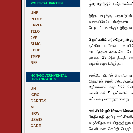
POLITICAL PARTIES
ஒரே நேரத்தில் மேற்கொள்ளப
UNP
இந்த வழக்கு தொடர்பில்
PLOTE
வகையிலேயே மேற்கண்ட குற்
EPRLF
பெறப்பட்டமைக்கும் இந்த வழ
TELO
JVP
5 நாட்களில் சர்வதேசமும் க
SLMC
ஐக்கிய நாடுகள் சபையில்
EPDP
தயாரித்தமைக்காகவே பேரா
TMVP
டிசம்பர் 13 ஆம் திகதி ச
NFF
கடிதம் எழுதியிருந்தார்.
சண்டே லீடரில் வெளியான 
NON-GOVERNMENTAL
ORGANIZATION
அதனால் தான் பிலிப்ஹெல்ஸ
நேர்காணல் தொடர்பில் பில
UN
வெளியாகி 5 நாட்களில் பதி
ICRC
எவ்வளவு பாராதூரமானது.
CARITAS
AI
சாட்சியில் நம்பிக்கையில்லை
HRW
பிரதிவாதி தரப்பு சாட்சிக
USAID
வழக்கிற்கு எவ்விதத்திலும
CARE
வெளியான செய்தி பெரும் 