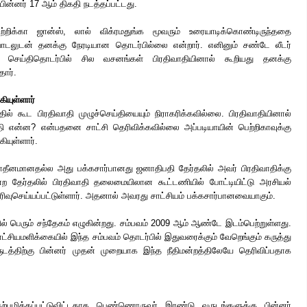
பின்னர் 17 ஆம் திகதி நடத்தப்பட்டது.
ற்றிக்கா ஜான்ஸ், லால் விக்ரமதுங்க மூவரும் உரையாடிக்கொண்டிருந்ததை
டலுடன் தனக்கு நேரடியான தொடர்பில்லை என்றார். எனினும் சண்டே லீடர்
 செய்திதொடர்பில் சில வசனங்கள் பிரதிவாதியினால் கூறியது தனக்கு
தார்.
ியுள்ளார்
ில் கூட பிரதிவாதி முழுச்செய்தியையும் நிராகரிக்கவில்லை. பிரதிவாதியினால்
ி என்ன? என்பதனை சாட்சி தெரிவிக்கவில்லை அப்படியாயின் பெற்றிகாவுக்கு
ியுள்ளார்.
யாதீனமானதல்ல அது பக்கசார்பானது ஜனாதிபதி தேர்தலில் அவர் பிரதிவாதிக்கு
்ற தேர்தலில் பிரதிவாதி தலைமையிலான கூட்டணியில் போட்டியிட்டு அரசியல்
ரிவுசெய்யப்பட்டுள்ளார். அதனால் அவரது சாட்சியம் பக்கசார்பானவையாகும்.
ில் பெரும் சந்தேகம் எழுகின்றது. சம்பவம் 2009 ஆம் ஆண்டே இடம்பெற்றுள்ளது.
்சியமளிக்கையில் இந்த சம்பவம் தொடர்பில் இதுவரைக்கும் வேறெங்கும் கருத்து
டத்திற்கு பின்னர் முதன் முறையாக இந்த நீதிமன்றத்திலேயே தெரிவிப்பதாக
்பழிக்கப்பட்டுவிட்டதாக பெண்ணொருவர் இரண்டு வருடங்களுக்கு பின்னர்