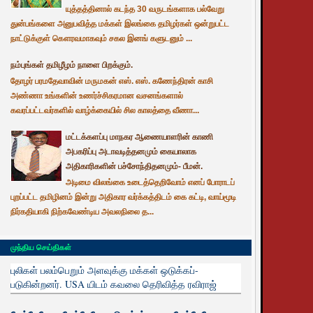
யுத்தத்தினால் கடந்த 30 வருடங்களாக பல்வேறு
துன்பங்களை அனுபவித்த மக்கள் இலங்கை தமிழர்கள் ஒன்றுபட்ட
நாட்டுக்குள் கௌரவமாகவும் சகல இனங் களுடனும் ...
நம்புங்கள் தமிழீழம் நாளை பிறக்கும்.
தோழர் பரமதேவாவின் மருமகன் எஸ். எஸ். கணேந்திரன் காசி
அண்ணா உங்களின் உணர்ச்சிகரமான வசனங்களால்
கவரப்பட்டவர்களில் வாழ்க்கையில் சில காலத்தை வீணா...
மட்டக்களப்பு மாநகர ஆணையாளரின் காணி
அபகரிப்பு அடாவடித்தனமும் கையாலாக
அதிகாரிகளின் பச்சோந்திதனமும்- பீமன்.
அடிமை விலங்கை உடைத்தெறிவோம் எனப் போராடப்
புறப்பட்ட தமிழினம் இன்று அதிகார வர்க்கத்திடம் கை கட்டி, வாய்மூடி
நிர்கதியாகி நிற்கவேண்டிய அவலநிலை த...
முந்திய செய்திகள்
புலிகள் பலம்பெறும் அளவுக்கு மக்கள் ஒடுக்கப்-
படுகின்றனர். USA யிடம் கவலை தெரிவித்த ரவிராஜ்