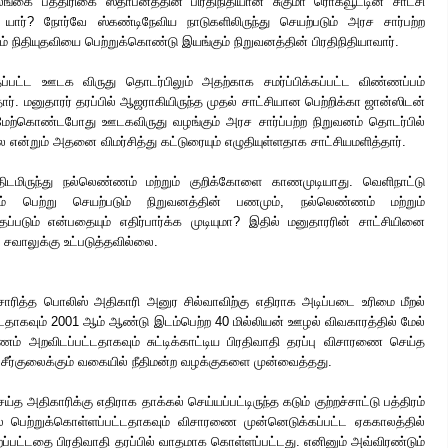
இலங்கை பத்திரிகை ஸ்தாபனத்தின் பிரதிநிதியான சுகுமா ரொக்வூட்டின் சாட்சி
 யார்? நோர்வே ஸ்கண்டிநேவிய நாடுகளிலிருந்து செயற்படும் அரச சார்பற்ற
தம் நிதியுதவியை பெற்றுக்கொண்டு இயங்கும் நிறுவனத்தின் பிரதிநிதியாவார்.
பட்ட ஊடக விருது தொடர்பிலும் அதற்காக சமர்ப்பிக்கப்பட்ட விண்ணப்பம்
்தார். மனுதாரர் தரப்பில் ஆஜராகியிருந்த முதல் சாட்சியான பெற்றிக்கா ஜான்ஸிடன்
ற்கொண்டபோது ஊடகவிருது வழங்கும் அரச சார்ப்பற்ற நிறுவனம் தொடர்பில்
 என்றும் அதனை விமர்சித்து கட்டுரையும் எழுதியுள்ளதாக சாட்சியமளித்தார்.
்திடமிருந்து நல்லெண்ணம் மற்றும் குறிக்கோளை காணமுடியாது. வெளிநாட்டு
ணம் பெற்று செயற்படும் நிறுவனத்தின் பணமும், நல்லெண்ணம் மற்றும்
ப்படும் என்பதையும் எதிர்பார்க்க முடியுமா? இதில் மனுதாரரின் சாட்சியினை
சி சவாலுக்கு உட்படுத்தவில்லை.
ிசாரித்த பொலிஸ் அதிகாரி அனுர சில்வாவிற்கு எதிராக அடிப்படை உரிமை மீறல்
்டதாகவும் 2001 ஆம் ஆண்டு இடம்பெற்ற 40 மில்லியன் ஊழல் விவகாரத்தில் மேல்
ணம் அறவிடப்பட்டதாகவும் சுட்டிக்காட்டிய பிரதிவாதி தரப்பு விசாரணை செய்த
சீர்குலைக்கும் வகையில் நீதிமன்ற வழக்குகளை முன்வைத்தது.
திகாரிக்கு எதிராக தாக்கல் செய்யப்பட்டிருந்த கடும் குற்றச்சாட்டு பத்திரம்
் பெற்றுக்கொள்ளப்பட்டதாகவும் விசாரணை முன்னெடுக்கப்பட்ட ஏககாலத்தில்
ெறப்பட்டதை பிரதிவாதி தரப்பில் வாதமாக கொள்ளப்பட்டது. எனினும் அவ்விரண்டும்