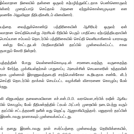
். இவ்வாறான நிலையில் தன்னை ஒருவர் கற்பழித்துவிட்டதாக பெண்ணொருவர்
 பின்னர் முறைப்பாடு செய்தால் அதனை ஏற்றுக்கொள்ளமுடியுமா என
 புவனகே அலுவிஹா நீதிபதிகளிடம் வினவினார்.
யத்தை வைத்துக்கொண்டு பத்திரிகையின் ஆசிரியர் ஒருவர் ஏன்
வாறான செய்தியொன்று அரசியல் ரீதியில் பெரும் பாதிப்பை ஏற்படுத்தியதாயின்
ொய்யான சம்பவம் தொடர்பில் பத்திரிகையில் செய்தி வெளியாகினால் யாராவது
 என்று கேட்டதுடன் பிரதிவாதியின் தரப்பில் முன்வைக்கப்பட்ட சகல
குமாறும் கோரி நின்றார்.
ட யுத்தத்தின் போது வெள்ளைக்கொடியுடன் சரணடைவதற்கு வருகைதந்த
ைச் சேர்ந்த முக்கியஸ்தர்கள் பாதுகாப்பு அமைச்சின் செயலாளரின் உத்தரவின்
பட்டதாக முன்னாள் இராணுவத்தளபதி சரத்பொன்சேகா கூறியதாக சண்டே லீடர்
செய்தி தொடர்பில் தாக்கல் செயப்பட்ட வழக்கின் விசாரணை கொழும்பு மேல்
்றது.
ீபாலி விஜயசுந்தர தலைமையிலான எச்.என்.பி.பி. வராவௌ,சர்பிக் ரஷீன் ஆகிய
ில் கொழும்பு மேல் நீதிமன்றத்தில் ட்ரயல் அட்பார் முறையில் நடைபெற்று வரும்
ி தரப்பில் சட்டத்தரணி நளீன் லது ஹெட்டி ஆஜராகியிருந்தார். மனுதாரர் தரப்பின்
ு இரண்டாவது நாளாகவும் முன்வைக்கப்பட்டது.
ரல் தனது இரண்டாவது நாள் சமர்ப்பத்தை முன்வைத்து தெரிவிக்கையில்,