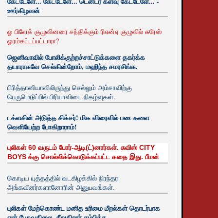
கேட்டேளே... கேட்டேளே... டென்டர் களவு கேட்டேளே... -
ஊர்கிழவன்
ஓ பிளேக் குழுவினரை சந்திக்கும் ரிஎன்ஏ குழுவில் சுரேஸ்
ஓரம்கட்டப்பட்டாரா?
ஜெனிவாவில் போலிக்குற்றச்சாட்டுக்களை தகர்க்க
தயாராகவே செல்கின்றோம், மஹிந்த சமரசிங்க.
பிரித்தானியாவிலிருந்து செல்லும் அம்சாவிற்கு
பெருமெடுப்பில் பிரியாவிடை நிகழ்வுகள்.
டக்ளசின் அடுத்த சிக்சர்! மிக விரைவில் படைகளை
வெளியேற்ற போகிறாராம்!
புலிகள் 60 வருடம் போர்-ஆடி(ட்)னார்கள். சுவிஸ் CITY
BOYS க்கு சொல்லிக்கொடுக்கப்பட்ட கதை இது. பீமன்
கொடிய யுத்தத்தில் வடகிழக்கில் நிரந்தர
அங்கவீனர்களானோரின் அனுபவங்கள்.
புலிகள் மேற்கொண்ட மனித உரிமை மீறல்கள் தொடர்பாக
ஏன் பேசுவதிலை. சீறுகிறார் சம்பிக்க