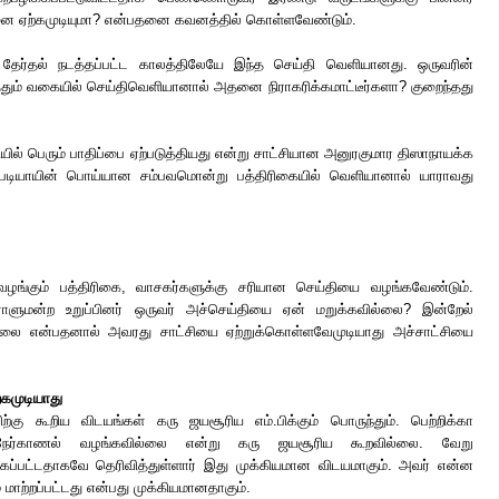
னை ஏற்கமுடியுமா? என்பதனை கவனத்தில் கொள்ளவேண்டும்.
ன தேர்தல் நடத்தப்பட்ட காலத்திலேயே இந்த செய்தி வெளியானது. ஒருவரின்
த்தும் வகையில் செய்திவெளியானால் அதனை நிராகரிக்கமாட்டீர்களா? குறைந்தது
ியில் பெரும் பாதிப்பை ஏற்படுத்தியது என்று சாட்சியான அனுரகுமார திஸாநாயக்க
ப்படியாயின் பொய்யான சம்பவமொன்று பத்திரிகையில் வெளியானால் யாராவது
ழங்கும் பத்திரிகை, வாசகர்களுக்கு சரியான செய்தியை வழங்கவேண்டும்.
ாளுமன்ற உறுப்பினர் ஒருவர் அச்செய்தியை ஏன் மறுக்கவில்லை? இன்றேல்
்லை என்பதனால் அவரது சாட்சியை ஏற்றுக்கொள்ளவேமுடியாது அச்சாட்சியை
்கமுடியாது
்கு கூறிய விடயங்கள் கரு ஜயசூரிய எம்.பிக்கும் பொருந்தும். பெற்றிக்கா
ி நேர்காணல் வழங்கவில்லை என்று கரு ஜயசூரிய கூறவில்லை. வேறு
்கப்பட்டதாகவே தெரிவித்துள்ளார் இது முக்கியமான விடயமாகும். அவர் என்ன
் மாற்றப்பட்டது என்பது முக்கியமானதாகும்.