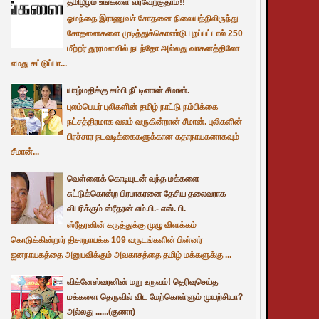
தமிழீழம் உங்களை வரவேற்குதாம்!!
ஓமந்தை இராணுவச் சோதனை நிலையத்திலிருந்து
சோதனைகளை முடித்துக்கொண்டு புறப்பட்டால் 250
மீற்றர் தூரமளவில் நடந்தோ அல்லது வாகனத்திலோ
எமது கட்டுப்பா...
யாழ்மதிக்கு கம்பி நீட்டினான் சீமான்.
புலம்பெயர் புலிகளின் தமிழ் நாட்டு நம்பிக்கை
நட்சத்திரமாக வலம் வருகின்றான் சீமான். புலிகளின்
பிரச்சார நடவடிக்கைகளுக்கான கதாநாயகனாகவும்
சீமான்...
வெள்ளைக் கொடியுடன் வந்த மக்களை
சுட்டுக்கொன்ற பிரபாகரனை தேசிய தலைவராக
விபரிக்கும் ஸ்ரீதரன் எம்.பி.- எஸ். பி.
ஸ்ரீதரனின் கருத்துக்கு முழு விளக்கம்
கொடுக்கின்றார் திசாநாயக்க 109 வருடங்களின் பின்னர்
ஜனநாயகத்தை அனுபவிக்கும் அவகாசத்தை தமிழ் மக்களுக்கு ...
விக்னேஸ்வரனின் மறு உருவம்! தெரிவுசெய்த
மக்களை தெருவில் விட மேற்கொள்ளும் முயற்சியா?
அல்லது ......(குணா)