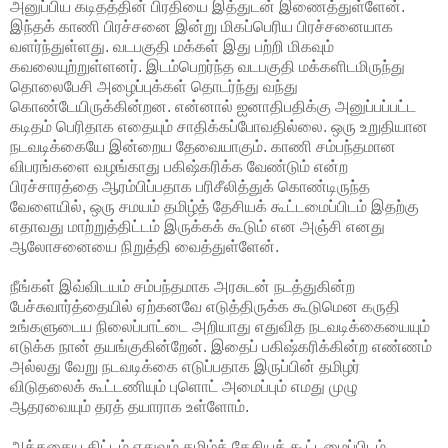
அனுப்பிய கடிதத்தின் பிரதியை இத்துடன் இணைத்துள்ளேன்.
இந்தக் காணி பிரச்சனை இன்று மிகப்பெரிய பிரச்சனையாக
வளர்ந்துள்ளது. வடபகுதி மக்கள் இது பற்றி மிகவும்
கவலையுற்றுள்ளனர்.
இடம்பெறர்ந்த வடபகுதி மக்களிடமிருந்து
தொலைபேசி அழைப்புக்கள் தொடர்ந்து வந்து
கொண்டேயிருக்கின்றன. என்னால் ஐனாதிபதிக்கு அனுப்பப்பட்ட
கடிதம் பெரிதாக எதையும் சாதிக்கப்போவதில்லை. ஒரு உறுதியான
நடவடிக்கையே இன்றைய தேவையாகும். காணி சம்பந்தமான
விபரங்களை வழங்காது பகிஷ்கரிக்க வேண்டும் என்ற
பிரச்சாரத்தை ஆரம்பிப்பதாக பரிசீலித்துக் கொண்டிருந்த
வேளையில், ஒரு சமயம் தமிழ்த் தேசியக் கூட்டமைப்பிடம் இதற்கு
எதாவது மாற்றுத்திட்டம் இருக்கக் கூடும் என அஞ்சி எனது
ஆலோசனையை நிறுத்தி வைத்துள்ளேன்.
நீங்கள் இவ்விடயம் சம்பந்தமாக அரசுடன் நடத்துகின்ற
பேச்சுவார்த்தையில் ஏற்கனவே எடுத்திருக்க கூடுமென கருதி
உங்களுடைய நிலைப்பாட்டை அறியாது எதுவித நடவடிக்கையையும்
எடுக்க நான் தயங்குகின்றேன். இதைப் பகிஷ்கரிக்கின்ற எண்ணம்
அல்லது வேறு நடவடிக்கை எடுப்பதாக இருப்பின் தமிழர்
விடுதலைக் கூட்டணியும் புளொட் அமைப்பும் எமது முழு
ஆதரவையும் தரத் தயாராக உள்ளோம்.
அத்தகைய திட்டம் எதுவும் தமிழ்த் தேசியக் கூட்டமைப்பிடம்