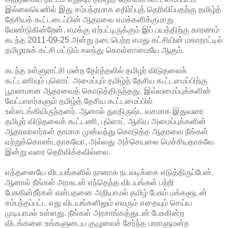
இல்லையெனில் இது சம்பந்தமாக எதிர்ப்புத் தெரிவிப்பதற்கு தமிழ்த்
தேசியக் கூட்டடைப்பின் ஆதரவை எமக்களிக்குமாறு
வேண்டுகின்றேன். எமக்கு ஏற்பட்டிருக்கும் இப் பயத்திற்கு காரணம்
கடந்த 2011-09-25 அன்று நடைபெற்ற எமது கட்சியின் மகாநாட்டில்
தமிழரசுக் கட்சி மட்டும் கலந்து கொள்ளாமையே ஆகும்.
கடந்த உள்ளுராட்சி மன்ற தேர்த்தலில் தமிழர் விடுதலைக்
கூட்டணியும் புளொட் அமைப்பும் தமிழ்த் தேசிய கூட்டமைப்பிற்கு
பூரணமான ஆதரவைத் கொடுத்திருந்தது. இவ்வமைப்புக்களின்
வேட்பாளர்களும் தமிழ்த் தேசிய கூட்டமைப்பில்
உள்ளடங்கியிருந்தனர். ஆனால் துரதிருஷ்ட வசமாக இதுவரை
தமிழர் விடுதலைக் கூட்டணி, புளொட் ஆகிய அமைப்புக்களின்
ஆதரவாளர்கள் தாமாக முன்வந்து கொடுத்த ஆதரவை நீங்கள்
ஏற்றுக்கொண்டதாகவோ, அல்லது அச்செயலை மெச்சியதாகவே
இன்று வரை தெரிவிக்கவில்லை.
எத்தனையே விடயங்களில் நானாக நடவடிக்கை எடுத்திருப்பேன்.
ஆனால் நீங்கள் அரசுடன் எந்தெந்த விடயங்கள் பற்றி
பேசுகின்றீர்கள் என்பதனை அறியாமல் தமிழ் பேசும் மக்களுடன்
சம்பந்தப்பட்ட எது விடயங்களிலும் எவரும் எதையும் செய்ய
முடியாமல் உள்ளது. நீங்கள் அரசாங்கத்துடன் பேசுகின்ற
விடங்களை உங்களுடைய குழுவைச் சேர்ந்த பாராளுமன்ற