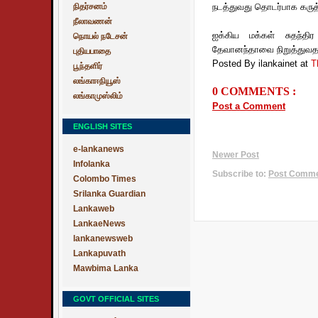
நிதர்சனம்
நடத்துவது தொடர்பாக கருத்த
நீலாவணன்
ஐக்கிய மக்கள் சுதந்தி
நொயல் நடேசன்
தேவானந்தாவை நிறுத்துவதற
புதியபாதை
Posted By ilankainet
at
T
பூந்தளிர்
லங்காஈநியூஸ்
0 COMMENTS :
லங்காமுஸ்லிம்
Post a Comment
ENGLISH SITES
e-lankanews
Newer Post
Infolanka
Subscribe to:
Post Commen
Colombo Times
Srilanka Guardian
Lankaweb
LankaeNews
lankanewsweb
Lankapuvath
Mawbima Lanka
GOVT OFFICIAL SITES