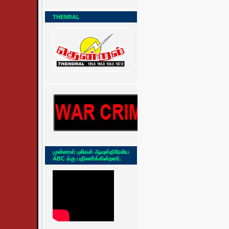
THENRAL
முன்னாள் புலிகள் ஆவுஸ்திரேலிய
ABC க்கு பதிலளிக்கின்றனர்.