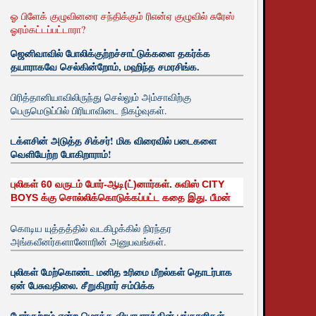
ஓ பிளேக் குழுவினரை சந்திக்கும் ரிஎன்ஏ குழுவில் சுரேஸ்
ஓரம்கட்டப்பட்டாரா?
ஜெனிவாவில் போலிக்குற்றச்சாட்டுக்களை தகர்க்க
தயாராகவே செல்கின்றோம், மஹிந்த சமரசிங்க.
பிரித்தானியாவிலிருந்து செல்லும் அம்சாவிற்கு
பெருமெடுப்பில் பிரியாவிடை நிகழ்வுகள்.
டக்ளசின் அடுத்த சிக்சர்! மிக விரைவில் படைகளை
வெளியேற்ற போகிறாராம்!
புலிகள் 60 வருடம் போர்-ஆடி(ட்)னார்கள். சுவிஸ் CITY
BOYS க்கு சொல்லிக்கொடுக்கப்பட்ட கதை இது. பீமன்
கொடிய யுத்தத்தில் வடகிழக்கில் நிரந்தர
அங்கவீனர்களானோரின் அனுபவங்கள்.
புலிகள் மேற்கொண்ட மனித உரிமை மீறல்கள் தொடர்பாக
ஏன் பேசுவதிலை. சீறுகிறார் சம்பிக்க
போர்குற்றம் என்ற மொத்த வியாபாரத்தின் பங்காளிகள்