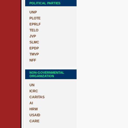
POLITICAL PARTIES
UNP
PLOTE
EPRLF
TELO
JVP
SLMC
EPDP
TMVP
NFF
NON-GOVERNMENTAL
ORGANIZATION
UN
ICRC
CARITAS
AI
HRW
USAID
CARE