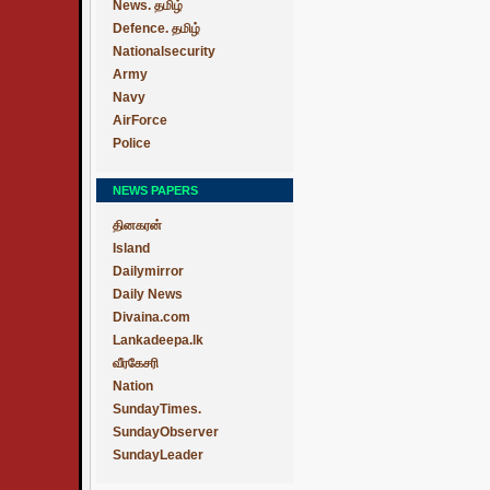
News. தமிழ்
Defence. தமிழ்
Nationalsecurity
Army
Navy
AirForce
Police
NEWS PAPERS
தினகரன்
Island
Dailymirror
Daily News
Divaina.com
Lankadeepa.lk
வீரகேசரி
Nation
SundayTimes.
SundayObserver
SundayLeader