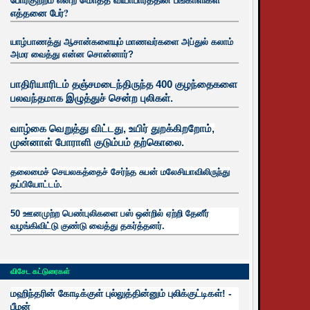
எத்தனை பேர்?
யாழ்பாணத்து ஆசான்களையும் மாணவர்களை அப்துல் கலாம்
அமர வைத்து என்ன சொன்னார்?
பாதிரியாரிடம் தஞ்சமடைந்திருந்த 400 குழந்தைகளை
பலவந்தமாக இழுத்துச் சென்ற புலிகள்.
வாழ்கை வெறுத்து விட்டது, உயிர்
துறக்கிறறோம்,
முன்னாள் போராளி குடும்பம் தற்கொலை.
தலைமைச் செயலகத்தைச் சேர்ந்த சுபன் மலேசியாவிலிருந்து
தப்பியோட்டம்.
50 ஊனமுற்ற பெண்புலிகளை பஸ் ஒன்றில் ஏற்றி தேனீர்
வழங்கிவிட்டு குண்டு வைத்து தகர்த்தனர்.
விசேட கட்டுரைகள்
மஹிந்தரின் கோடிக்குள் புல்லுத்தின்னும் புலிக்குட்டிகள்! -
பீமன்