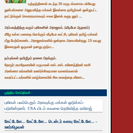
யுத்தத்தினால் கடந்த 30 வருடங்களாக பல்வேறு
துன்பங்களை அனுபவித்த மக்கள் இலங்கை தமிழர்கள் ஒன்றுபட்ட
நாட்டுக்குள் கௌரவமாகவும் சகல இனங் களுடனும் ...
அம்பலத்திற்கு வரும் புலிகளின் அராஜகம். (வீடியோ ஆதாரம்)
கீழே உள்ள மனதை பிளக்கும் வீடியோ காட்சி, புலிகள் தமிழ் மக்கள்
மீது மேற்கொண்ட அராஜகங்களில் ஒன்றாக அமைகின்றது. 15 வயது
இளைஞன் ஒருவன் தனது குடும...
நம்புங்கள் தமிழீழம் நாளை பிறக்கும்.
தோழர் பரமதேவாவின் மருமகன் எஸ். எஸ். கணேந்திரன் காசி
அண்ணா உங்களின் உணர்ச்சிகரமான வசனங்களால்
கவரப்பட்டவர்களில் வாழ்க்கையில் சில காலத்தை வீணா...
முந்திய செய்திகள்
புலிகள் பலம்பெறும் அளவுக்கு மக்கள் ஒடுக்கப்-
படுகின்றனர். USA யிடம் கவலை தெரிவித்த ரவிராஜ்
கேட்டேளே... கேட்டேளே... டென்டர் களவு கேட்டேளே... -
ஊர்கிழவன்