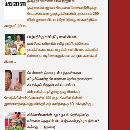
தமிழீழம் உங்களை வரவேற்குதாம்!!
ஓமந்தை இராணுவச் சோதனை நிலையத்திலிருந்து
சோதனைகளை முடித்துக்கொண்டு புறப்பட்டால் 250
மீற்றர் தூரமளவில் நடந்தோ அல்லது வாகனத்திலோ
எமது கட்டுப்பா...
யாழ்மதிக்கு கம்பி நீட்டினான் சீமான்.
புலம்பெயர் புலிகளின் தமிழ் நாட்டு நம்பிக்கை
நட்சத்திரமாக வலம் வருகின்றான் சீமான். புலிகளின்
பிரச்சார நடவடிக்கைகளுக்கான கதாநாயகனாகவும்
சீமான்...
வெள்ளைக் கொடியுடன் வந்த மக்களை
சுட்டுக்கொன்ற பிரபாகரனை தேசிய தலைவராக
விபரிக்கும் ஸ்ரீதரன் எம்.பி.- எஸ். பி.
ஸ்ரீதரனின் கருத்துக்கு முழு விளக்கம்
கொடுக்கின்றார் திசாநாயக்க 109 வருடங்களின் பின்னர்
ஜனநாயகத்தை அனுபவிக்கும் அவகாசத்தை தமிழ் மக்களுக்கு ...
விக்னேஸ்வரனின் மறு உருவம்! தெரிவுசெய்த
மக்களை தெருவில் விட மேற்கொள்ளும் முயற்சியா?
அல்லது ......(குணா)