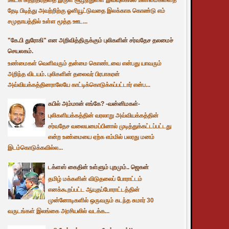
தேடி பிடித்து அவற்றிற்கு ஓளியூட்டுவதை இலக்காக கொண்டு எம்
சமுதாயத்தில் உள்ள மூத்த ஊட...
"கே.பி துரோகி" என அறிவித்திருக்கும் புலிகளின் சர்வதேச தலமைச்
செயலகம்.
உண்மைகள் வெளிவரும் தன்மை கொண்டவை என்பது யாவரும்
அறிந்த விடயம். புலிகளின் தலைவர் பிரபாகரன்
அவ்வியக்கத்தினராலேயே காட்டிக்கொடுக்கப்பட்டார் என்ப...
கபில் அம்மான் எங்கே? -வன்னிமகள்-
புலிகளியக்கத்தின் வரலாறு அவ்வியக்கத்தின்
சர்வதேச வலையமைப்பினால் முடித்துக்கட்டப்பட்டது
என்ற உண்மையை ஏற்க எம்மில் பலரது மனம்
இடம்கொடுக்கவில்ல...
டக்ளஸ் கைதின் உள்ளும் புறமும்.. ஜெகன்
தமிழ் மக்களின் விடுதலைப் போராட்டம்
எனக்கூறப்பட்ட ஆயுதப்போராட்டத்தின்
முன்னோடிகளில் ஒருவரும் கடந்த சுமார் 30
வருடங்கள் இலங்கை அரசியலில் வடக்க...