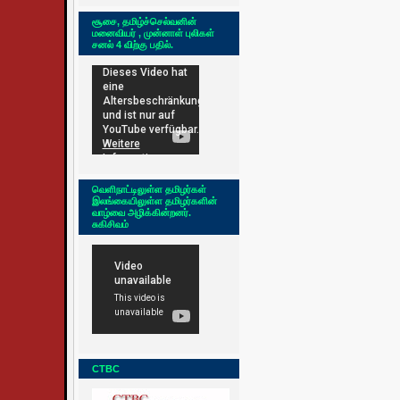
சூசை, தமிழ்ச்செல்வனின்
மனைவியர் , முன்னாள் புலிகள்
சனல் 4 விற்கு பதில்.
வெளிநாட்டிலுள்ள தமிழர்கள்
இலங்கையிலுள்ள தமிழர்களின்
வாழ்வை அழிக்கின்றனர்.
சுகிசிவம்
CTBC