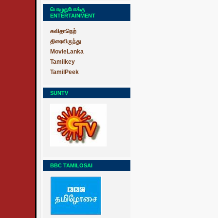
பொழுதுபோக்கு
ENTERTAINMENT
கவிதாநெற்
திரைவிருந்து
MovieLanka
Tamilkey
TamilPeek
SUNTV
BBC TAMILOSAI