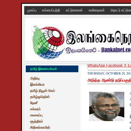
முகப்பு
எம்மைப்பற்றி
கட்டுரைகள்
கவிதைகள்
தொடர் கட்டு
WhatsApp
Facebook
X
E
தமிழ் இணையங்கள்
THURSDAY, OCTOBER 20, 201
அதிரடி
அடுத்த ஆண்டு நடுப்பகுதி
இலக்கியா
தமிழ் நியூஸ் வெப்
தமிழ்ஒதெர்ஸ்
தேனீ
சக்கரம்
சலசலப்பு
சூத்திரம்
சிறிலங்காமிரர்