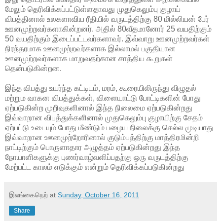
மேலும் தெரிவிக்கப்பட்டுள்ளதாவது முதுகெலும்பு குழாய்
விபத்தினால் உலகளாவிய ரீதியில் வருடத்திற்கு 80 மில்லியன் பேர்
ஊனமுற்றவர்களாகின்றனர். அதில் 80வீதமானோர் 25 வயதிற்கும்
50 வயதிற்கும் இடைப்பட்டவர்களாவர். இவ்வாறு ஊனமுற்றவர்கள்
நிரந்தரமாக ஊனமுற்றவர்களாக இல்லாமல் பகுதியான
ஊனமுற்றவர்களாக மாறுவதற்கான சாத்திய கூறுகள்
தென்படுகின்றன.
இந்த விபத்து உயர்ந்த கட்டிடம், மரம், கூரையிலிருந்து விழுதல்
மற்றும வாகன விபத்துக்கள், விளையாட்டு போட்டிகளின் போது
ஏற்படுகின்ற முறிவுகளினால் இந்த நிலைமை ஏற்படுகின்றது
இவ்வாறான விபத்துக்களினால் முதுகெலும்பு குழாயிற்கு சேதம்
ஏற்பட்டு உடையும் போது மீண்டும் பழைய நிலைக்கு செல்ல முடியாது
இவ்வாறான ஊனமுற்றோரினால் குடும்பத்திற்கு மாத்திரமின்றி
நாட்டிற்கும் பொருளாதார அழுத்தம் ஏற்படுகின்றது இந்த
நோயாளிகளுக்கு புணர்வாழ்வளிப்பதற்கு ஒரு வருடத்திற்கு
மேற்பட்ட காலம் எடுக்கும் என்றும் தெரிவிக்கப்படுகின்றது
இலங்கைநெற்
at
Sunday, October 16, 2011
Share