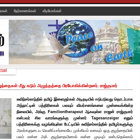
ரைகள்
நேர்காணல்கள்
வீடியோக்கள்
mail
 குழந்தைகள் மீது கடும் அழுத்தத்தை பிரயோகிக்கின்றனர். ராஜ்குமார்
சுவிற்சர்லாந்தில் தமிழ் இளைஞர்கள் அடிதடியில் ஈடுபடுவது தொடர்பாக
அந்நாட்டின் பத்திரிகைள் பலவும் விமர்சனங்களை முன்வைக்கின்ற
நிலையில், அங்கு Familientherapeut ஆகவுள்ள ராஜன் ராஜ்குமார்
என்பவர் சில வாரங்களுக்கு முன்னர் Tagesanzeiger எனும்
பத்திரிகைக்கு வழங்கியுள்ள பேட்டியில் சுவிற்சர்லாந்தில் தமிழர்களுக்கு
அவர்களுடைய வெளிப்பார்வையே முக்கியம் எனவும் ஒரு குழந்தையின்
பலம் என்ன அக் குழந்தையினால் என்ன முடியும் என்பதெல்லாம்