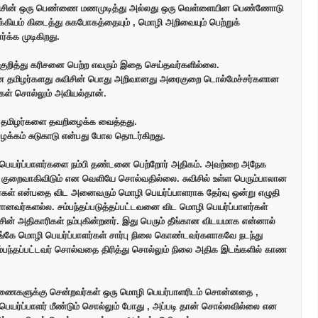
ுவிசின் ஒரு பெண்ணை மணமுடித்து அல்லது ஒரு வெள்ளையின பெண்ணோடு
்கியம் கிடைத்து சுகபோகத்தையும் , மொழி அறிவையும் பெற்றுக்
க்க முடிகிறது.
் குறித்து கரிசனை பெற்ற எவரும் இதை செய்தவர்களில்லை.
 தமிழர்களது சுவிசின் பொது அறிவானது அரைகுறை டொல்மேச்சர்களான
கள் சொல்லும் அவியல்தான்.
 தமிழர்களை தவறிழைக்க வைத்தது.
ழக்கம் சுடுகாடு என்பது போல தொடர்கிறது.
பெயர்ப்பாளர்களை நம்பி தண்டனை பெற்றோர் அதிகம். அவற்றை அநேக
குறைவாகிவிடும் என வெளியே சொல்வதில்லை. சுவிசில் உள்ள பெரும்பாலான
்கள் என்பதை விட அனைவரும் மொழி பெயர்ப்பாளராக தேர்வு ஒன்று எழுதி
ானவர்களல்ல. சம்பந்தப்படுத்தப்பட்டவனை விட மொழி பெயர்ப்பாளர்கள்
ன் அதிகாரிகள் நம்புகின்றனர். இது பெரும் தீங்கான விடயமாக என்னால்
இங்கே மொழி பெயர்ப்பாளர்கள் சார்பு நிலை கொண்டவர்களாகவே நடந்து
ம்பந்தப்பட்டவர் சொல்வதை திரித்து சொல்லும் நிலை அதிக இடங்களில் காண
ரணைகளுக்கு சென்றவர்கள் ஒரு மொழி பெயர்பாளரிடம் சொன்னதை ,
ர்ப்பாளர் மீண்டும் சொல்லும் போது , அப்படி தான் சொல்லவில்லை என