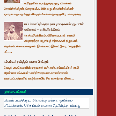
ஸ்ரீதரனின் கருத்துக்கு முழு விளக்கம்
கொடுக்கின்றார் திசாநாயக்க 109 வருடங்களின் பின்னர்
ஜனநாயகத்தை அனுபவிக்கும் அவகாசத்தை தமிழ் மக்களுக்கு ...
மட்டக்களப்புச் சமூக நடைமுறைகளில் ‘குடி’ யின்
வகிபாகம் – சு.சிவரெத்தினம்
(சு.சிவரெத்தினம், விரிவுரையாளர், சுவாமி
விபுலாநந்தா அழகியற் கற்கைகள் நிறுவகம்,
கிழக்குப்பல்கலைக்கழகம். இலங்கை.) இக்கட்டுரை, “ஈழத்தின்
மட்ட...
நம்புங்கள் தமிழீழம் நாளை பிறக்கும்.
தோழர் பரமதேவாவின் மருமகன் எஸ். எஸ். கணேந்திரன் காசி
அண்ணா உங்களின் உணர்ச்சிகரமான வசனங்களால்
கவரப்பட்டவர்களில் வாழ்க்கையில் சில காலத்தை வீணா...
முந்திய செய்திகள்
புலிகள் பலம்பெறும் அளவுக்கு மக்கள் ஒடுக்கப்-
படுகின்றனர். USA யிடம் கவலை தெரிவித்த ரவிராஜ்