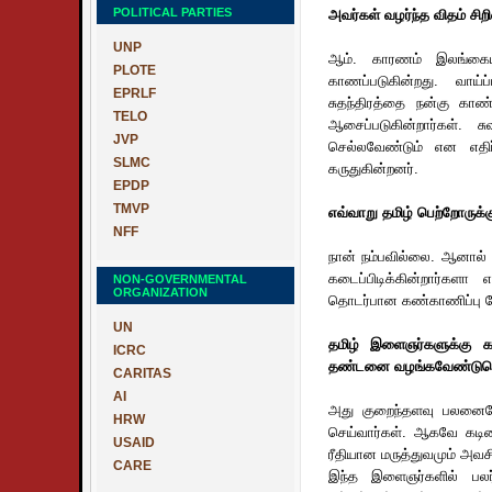
POLITICAL PARTIES
அவர்கள் வழர்ந்த விதம் சி
UNP
ஆம். காரணம் இலங்கையில
PLOTE
காணப்படுகின்றது. வாய்ப
EPRLF
சுதந்திரத்தை நன்கு காண
TELO
ஆசைப்படுகின்றார்கள். ச
JVP
செல்லவேண்டும் என எதிர
SLMC
கருதுகின்றனர்.
EPDP
TMVP
எவ்வாறு தமிழ் பெற்றோருக
NFF
நான் நம்பவில்லை. ஆனால்
கடைப்பிடிக்கின்றார்கள
NON-GOVERNMENTAL
ORGANIZATION
தொடர்பான கண்காணிப்பு வ
UN
தமிழ் இளைஞர்களுக்கு க
ICRC
தண்டனை வழங்கவேண்டுமென்
CARITAS
AI
அது குறைந்தளவு பலனையே 
HRW
செய்வார்கள். ஆகவே கடி
USAID
ரீதியான மருத்துவமும் அவச
CARE
இந்த இளைஞர்களில் பலர்