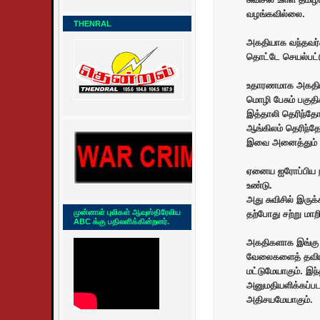
வழங்கவில்லை.
THENRAL
அகதியாக வந்தவர்க
தொட்டே செயல்பட்ட
உதாரணமாக அகதியா
மொழி பேசும் பகுதி
இத்தாலி தெரிந்தோர
ஆங்கிலம் தெரிந்
இவை அனைத்தும் ஒர
ஏனைய ஐரோப்பிய நா
உண்டு.
அது சுவிசில் இருக
முன்னாள் புலிகள் ஆவுஸ்திரேலிய
தற்போது சற்று மாறி
ABC க்கு பதிலளிக்கின்றனர்.
அகதிகளாக இங்கு வ
வேலைகளைத் தவிர
மட்டுமேயாகும். 
அனுமதியளிக்கப்படவ
அதிசயமேயாகும்.