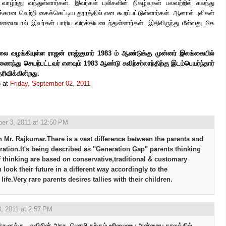
 வாழ்ந்து வந்துள்ளார்கள். இவர்கள் புலிகளின் நிகழ்வுகள் பலவற்றில் கலந்து
கான வெற்றி கைக்கெட்டிய தூரத்தில் என கூறப்பட்டுள்ளார்கள். ஆனால் புலிகள்
மையால் இவர்கள் பாரிய விரக்கியடைந்துள்ளார்கள். இதிலிருந்து மீள்வது மிக
ாணலை வழங்கியுள்ள ராஜன் ராஜ்குமார் 1983 ம் ஆண்டுக்கு முன்னர் இலங்கையில்
ைந்து செயற்பட்டவர் எனவும் 1983 ஆண்டு சுவிற்சர்லாந்திற்கு இடம்பெயர்ந்தார்
ிவிக்கின்றது.
6
at
Friday, September 02, 2011
er 3, 2011 at 12:50 PM
 Mr. Rajkumar.There is a vast difference between the parents and
ration.It's being described as "Generation Gap" parents thinking
f thinking are based on conservative,traditional & customary
 look their future in a different way accordingly to the
ife.Very rare parents desires tallies with their children.
, 2011 at 2:57 PM
ழர்களுக்கு , சுவிசின் அரசு, மொழி கற்கும் உரிமையை அன்றைய காலத்தில்