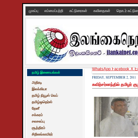
முகப்பு
எம்மைப்பற்றி
கட்டுரைகள்
கவிதைகள்
தொடர் கட்டு
WhatsApp
Facebook
X
E
தமிழ் இணையங்கள்
FRIDAY, SEPTEMBER 2, 2011
அதிரடி
சுவிற்சர்லாந்தில் தமிழர்
இலக்கியா
தமிழ் நியூஸ் வெப்
தமிழ்ஒதெர்ஸ்
தேனீ
சக்கரம்
சலசலப்பு
சூத்திரம்
சிறிலங்காமிரர்