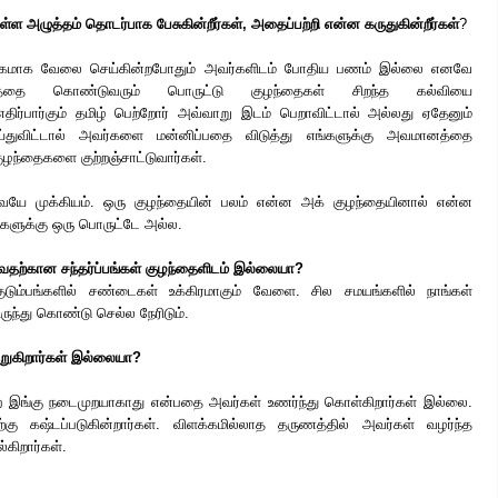
லுள்ள அழுத்தம் தொடர்பாக பேசுகின்றீர்கள், அதைப்பற்றி என்ன கருதுகின்றீர்கள்
?
திகமாக வேலை செய்கின்றபோதும் அவர்களிடம் போதிய பணம் இல்லை எனவே
த்தை கொண்டுவரும் பொருட்டு குழந்தைகள் சிறந்த கல்வியை
ர்பார்கும் தமிழ் பெற்றோர் அவ்வாறு இடம் பெறாவிட்டால் அல்லது ஏதேனும்
துவிட்டால் அவர்களை மன்னிப்பதை விடுத்து எங்களுக்கு அவமானத்தை
குழந்தைகளை குற்றஞ்சாட்டுவார்கள்.
வையே முக்கியம். ஒரு குழந்தையின் பலம் என்ன அக் குழந்தையினால் என்ன
ர்களுக்கு ஒரு பொருட்டே அல்ல.
துவதற்கான சந்தர்ப்பங்கள் குழந்தைளிடம் இல்லையா?
ுடும்பங்களில் சண்டைகள் உக்கிரமாகும் வேளை. சில சமயங்களில் நாங்கள்
ுந்து கொண்டு செல்ல நேரிடும்.
றுகிறார்கள் இல்லையா?
றை இங்கு நடைமுறயாகாது என்பதை அவர்கள் உணர்ந்து கொள்கிறார்கள் இல்லை.
கு கஷ்டப்படுகின்றார்கள். விளக்கமில்லாத தருணத்தில் அவர்கள் வழர்ந்த
்கிறார்கள்.