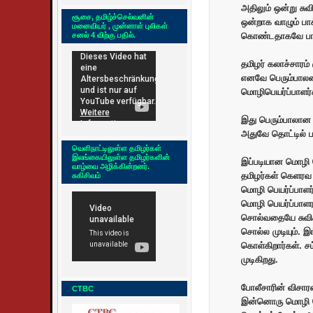
அதிலும் ஒன்று ச
சூசை, தமிழ்ச்செல்வனின்
ஒன்றாக வாழும் பாக
மனைவியர் , முன்னாள் புலிகள்
சனல் 4 விற்கு பதில்.
கொண்டதாகவே பார்
தமிழர் கலாச்சாரம
எனவே பெரும்பாலன
மொழிபெயர்ப்பாளர்
இது பெரும்பாலான
அதுவே தொட்டில் ப
வெளிநாட்டிலுள்ள தமிழர்கள்
இலங்கையிலுள்ள தமிழர்களின்
இப்படியான மொழி 
வாழ்வை அழிக்கின்றனர்.
தமிழர்கள் கெளரவ 
சுகிசிவம்
மொழி பெயர்ப்பாளர
மொழி பெயர்ப்பாளர
சொல்வதையே சுவிசி
சொல்ல முடியும். 
கொள்கிறார்கள். ச
முடிகிறது.
போலீசாரின் விசா
CTBC
இன்னொரு மொழி பெய