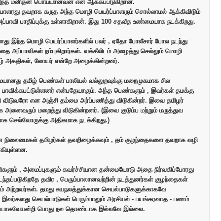
அந்த மனிதன் பொய்யானவன் என ஆக்கப்படுகிறான்.
பாளரது தவறாக கருத அந்த மொழி பெயர்ப்பாளரும் சொல்லாமல் ஆக்கிவிடும்
ப்பாவி பாதிப்புக்கு உள்ளாகிறான். இது 100 சதவீத உண்மையாக நடக்கிறது.
 இந்த மொழி பெயர்ப்பாளர்களில் பலர் , ஏதோ போலீசார் போல நடந்து
ை அப்பாவிகள் நம்புகிறார்கள். வக்கீலிடம் அழைத்து செல்லும் மொழி
ழ் அகதிகள், லோயர் என்றே அழைக்கின்றனர்.
னது தமிழ் பெண்கள் பாலியல் வல்லுறவுக்கு மறைமுகமாக சில
 பாவிக்கபட்டுள்ளனர் என்பதேயாகும். அந்த பெண்களும் , இவர்கள் தமக்கு
தி விடுவரோ என அஞ்சி தம்மை அர்ப்பணித்து விடுகின்றர். இவை தமிழர்
னைவரும் மறைத்து விடுகின்றனர். (இவை குடும்ப மற்றும் மருத்துவ
க செல்வோருக்கு அதிகமாக நடக்கிறது.)
 நிலைமைகள் தமிழர்கள் தவறிழைக்கவும் , தம் குழந்தைகளை தவறாக வழி
கியுள்ளன.
்ளிகளும் , அமைப்புகளும் கவர்ச்சியான தன்மையோடு அதை நிர்வகிப்போரது
ந்தப்படுகிறதே தவிர , பெரும்பாலானவற்றின் நடத்துனர்கள் குழந்தைகள்
வும் அற்றவர்கள். தமது சுயநலத்துக்கான செயல்பாடுகளுக்காகவே
. இவர்களது செயல்பாடுகள் பெரும்பாலும் அரசியல் - பயங்கரவாத - பணம்
ிப்பாகவேயன்றி பொது நல தொண்டாக இல்லவே இல்லை.