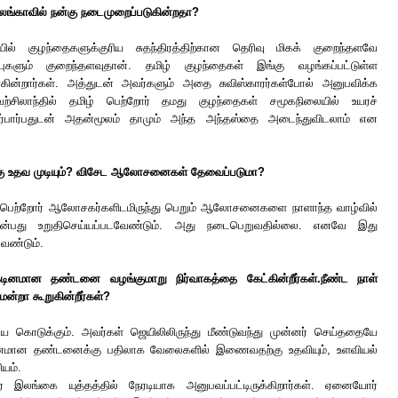
றிலங்காவில் நன்கு நடைமுறைப்படுகின்றதா?
் குழந்தைகளுக்குரிய சுதந்திரத்திற்கான தெரிவு மிகக் குறைந்தளவே
்புகளும் குறைந்தளவுதான். தமிழ் குழந்தைகள் இங்கு வழங்கப்பட்டுள்ள
்கின்றார்கள். அத்துடன் அவர்களும் அதை சுவிஸ்காரர்கள்போல் அனுபவிக்க
ுவற்சிலாந்தில் தமிழ் பெற்றோர் தமது குழந்தைகள் சமூகநிலையில் உயரச்
்பார்பதுடன் அதன்மூலம் தாமும் அந்த அந்தஸ்தை அடைந்துவிடலாம் என
்கு உதவ முடியும்? விசேட ஆலோசனைகள் தேவைப்படுமா?
 பெற்றோர் ஆலோசகர்களிடமிருந்து பெறும் ஆலோசனைகளை நாளாந்த வாழ்வில்
ா என்பது உறுதிசெய்யப்படவேண்டும். அது நடைபெறுவதில்லை. எனவே இது
ேண்டும்.
டினமான தண்டனை வழங்குமாறு நிர்வாகத்தை கேட்கின்றீர்கள்.நீண்ட நாள்
றா கூறுகின்றீர்கள்?
கொடுக்கும். அவர்கள் ஜெயிலிலிருந்து மீண்டுவந்து முன்னர் செய்ததையே
னமான தண்டனைக்கு பதிலாக வேலைகளில் இணைவதற்கு உதவியும், உளவியல்
ியம்.
 இலங்கை யுத்தத்தில் நேரடியாக அனுபவப்பட்டிருக்கிறார்கள். ஏனையோர்