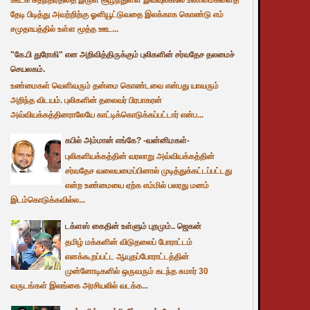
தேடி பிடித்து அவற்றிற்கு ஓளியூட்டுவதை இலக்காக கொண்டு எம்
சமுதாயத்தில் உள்ள மூத்த ஊட...
"கே.பி துரோகி" என அறிவித்திருக்கும் புலிகளின் சர்வதேச தலமைச்
செயலகம்.
உண்மைகள் வெளிவரும் தன்மை கொண்டவை என்பது யாவரும்
அறிந்த விடயம். புலிகளின் தலைவர் பிரபாகரன்
அவ்வியக்கத்தினராலேயே காட்டிக்கொடுக்கப்பட்டார் என்ப...
கபில் அம்மான் எங்கே? -வன்னிமகள்-
புலிகளியக்கத்தின் வரலாறு அவ்வியக்கத்தின்
சர்வதேச வலையமைப்பினால் முடித்துக்கட்டப்பட்டது
என்ற உண்மையை ஏற்க எம்மில் பலரது மனம்
இடம்கொடுக்கவில்ல...
டக்ளஸ் கைதின் உள்ளும் புறமும்.. ஜெகன்
தமிழ் மக்களின் விடுதலைப் போராட்டம்
எனக்கூறப்பட்ட ஆயுதப்போராட்டத்தின்
முன்னோடிகளில் ஒருவரும் கடந்த சுமார் 30
வருடங்கள் இலங்கை அரசியலில் வடக்க...