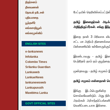
நிதர்சனம்
நீலாவணன்
பேட்டியில் தெரிவிக்கப்பட்
நொயல் நடேசன்
புதியபாதை
தமிழ் இளைஞர்கள் அடிக்
பூந்தளிர்
அறிந்திருப்பீர்கள். எங்கு இ
லங்காஈநியூஸ்
லங்காமுஸ்லிம்
இதை நான் 3 பிரிவாக விம
சட்ட மா அதிபர் திணைக்கள
ENGLISH SITES
பின்னணியில் உள்ளோருக்கும
e-lankanews
இரண்டாவது - தமிழ் இளைஞ
Infolanka
பெற்றோர் தாம் தம் குழந்
Colombo Times
Srilanka Guardian
மூன்றாவது - தமிழ் சமூகம்
Lankaweb
LankaeNews
தமிழ் சமூகம் என்னதான் ச
lankanewsweb
Lankapuvath
இங்கு இடம்பெறுகின்ற
Mawbima Lanka
சொல்லவேண்டும். அது நிச்
அவர்கள் அச்சந்தர்ப்பங்கள
GOVT OFFICIAL SITES
வெளிப்படையாக இல்லை.