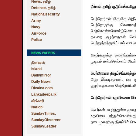
News. தமிழ்
நீங்கள் தமிழ் குடும்பங்களி
Defence. தமிழ்
Nationalsecurity
பெற்றோர்கள் மிக,மிக அ
Army
பெற்றோருக்கு கௌரவ
Navy
மேற்கொள்ளவேண்டுமென எதி
AirForce
தவறை குழந்தைகள் செய்
Police
பெற்றுத்தந்துவிட்டாய் என 
NEWS PAPERS
அவர்களுக்கு வெளிப்பார்
முடியும் என்பதெல்லாம் அவ
தினகரன்
Island
பெற்றோரை திருப்திப்படுத்
Dailymirror
அது இப்படித்தான். பல க
Daily News
குழந்தைகளை பெற்றோரிடமிர
Divaina.com
Lankadeepa.lk
பெற்றோர்கள் உதவிகளை பெ
வீரகேசரி
Nation
அவர்கள் வழர்ந்துள்ள மு
SundayTimes.
உதவியை ஏற்றுக்கொள்வதற்
SundayObserver
நடைமுறைக்கு திரும்பிச் செல
SundayLeader