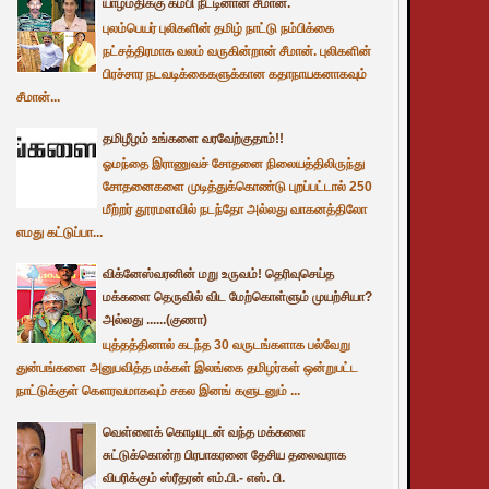
யாழ்மதிக்கு கம்பி நீட்டினான் சீமான்.
புலம்பெயர் புலிகளின் தமிழ் நாட்டு நம்பிக்கை
நட்சத்திரமாக வலம் வருகின்றான் சீமான். புலிகளின்
பிரச்சார நடவடிக்கைகளுக்கான கதாநாயகனாகவும்
சீமான்...
தமிழீழம் உங்களை வரவேற்குதாம்!!
ஓமந்தை இராணுவச் சோதனை நிலையத்திலிருந்து
சோதனைகளை முடித்துக்கொண்டு புறப்பட்டால் 250
மீற்றர் தூரமளவில் நடந்தோ அல்லது வாகனத்திலோ
எமது கட்டுப்பா...
விக்னேஸ்வரனின் மறு உருவம்! தெரிவுசெய்த
மக்களை தெருவில் விட மேற்கொள்ளும் முயற்சியா?
அல்லது ......(குணா)
யுத்தத்தினால் கடந்த 30 வருடங்களாக பல்வேறு
துன்பங்களை அனுபவித்த மக்கள் இலங்கை தமிழர்கள் ஒன்றுபட்ட
நாட்டுக்குள் கௌரவமாகவும் சகல இனங் களுடனும் ...
வெள்ளைக் கொடியுடன் வந்த மக்களை
சுட்டுக்கொன்ற பிரபாகரனை தேசிய தலைவராக
விபரிக்கும் ஸ்ரீதரன் எம்.பி.- எஸ். பி.