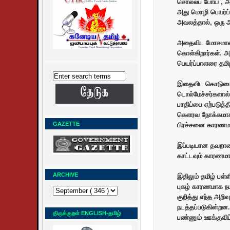
சொல்லப் போய் , 
அது மொழி பெயர்ப்
அவலத்தால், ஒரு அ
அதைவிட மோசமானது
கொள்கிறார்கள். அத
பெயர்ப்பாளரை தமி
இதைவிட கொடுமையா
டொல்மேச்சர்களால்
பாதிப்பை ஏற்படுத்
கெளரவ நோக்கமாக அ
GAZETTE
பிரச்சனை காரணமா
இப்படியான தவறான
காட்டவும் காரணமா
ARCHIVE
இதிலும் தமிழ் பள
புகழ் காரணமாக நட
குறித்து எந்த அறி
நடத்தப்படுகின்றன
திருக்குறள் ENGLISH-தமிழ்
பண்ணும் ஊக்குவ