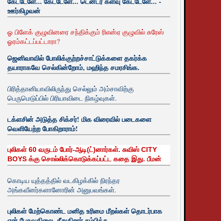
கேட்டேளே... கேட்டேளே... டென்டர் களவு கேட்டேளே... -
ஊர்கிழவன்
ஓ பிளேக் குழுவினரை சந்திக்கும் ரிஎன்ஏ குழுவில் சுரேஸ்
ஓரம்கட்டப்பட்டாரா?
ஜெனிவாவில் போலிக்குற்றச்சாட்டுக்களை தகர்க்க
தயாராகவே செல்கின்றோம், மஹிந்த சமரசிங்க.
பிரித்தானியாவிலிருந்து செல்லும் அம்சாவிற்கு
பெருமெடுப்பில் பிரியாவிடை நிகழ்வுகள்.
டக்ளசின் அடுத்த சிக்சர்! மிக விரைவில் படைகளை
வெளியேற்ற போகிறாராம்!
புலிகள் 60 வருடம் போர்-ஆடி(ட்)னார்கள். சுவிஸ் CITY
BOYS க்கு சொல்லிக்கொடுக்கப்பட்ட கதை இது. பீமன்
கொடிய யுத்தத்தில் வடகிழக்கில் நிரந்தர
அங்கவீனர்களானோரின் அனுபவங்கள்.
புலிகள் மேற்கொண்ட மனித உரிமை மீறல்கள் தொடர்பாக
ஏன் பேசுவதிலை. சீறுகிறார் சம்பிக்க