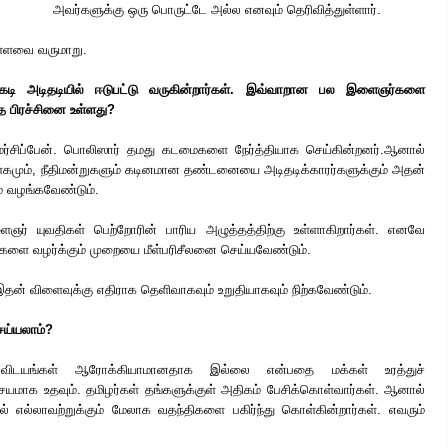
அவர்களுக்கு ஒரு பொருட்டே அல்ல எனவும் தெரிவித்துள்ளார்.
டுள்ளவை வருமாறு.
கடி அடிதடியில் ஈடுபட்டு வருகின்றார்கள். இவ்வாறான பல இளைஞர்களை
ந்த பிரச்சினை உள்ளது?
ர்சிப்பேன். பொலிஸார் தமது கடமைகளை நேர்த்தியாக செய்கின்றனர்.ஆனால்
கமும், நீதிமன்றுகளும் கடினமான தண்டனையை அடிதடிக்காரர்களுக்கும் அதன்
் வழங்கவேண்டும்.
ர் யுவதிகள் பெற்றோரின் பாரிய அழுத்தத்திற்கு உள்ளாகிறார்கள். எனவே
தைகளை வழர்க்கும் முறையை மீள்பரிசீலனை செய்யவேண்டும்.
 இதன் விளைவுக்கு எதிராக தெளிவாகவும் உறுதியாகவும் நிற்கவேண்டும்.
ெய்யலாம்?
 விடயங்கள் ஆரோக்கியாமானதாக இல்லை என்பதை மக்கள் உரத்துச்
சயமாக உதவும். தமிழர்கள் தங்களுக்குள் அதிகம் பேசிக்கொள்வார்கள். ஆனால்
ில் எல்லாவற்றுக்கும் மேலாக வதந்திகளை பகிர்ந்து கொள்கின்றார்கள். எவரும்