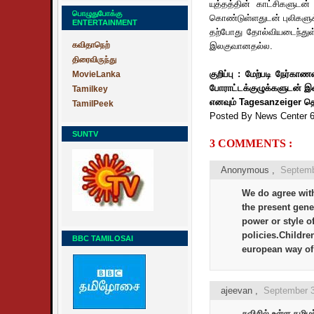
யுத்தத்தின் காட்சிகளுடன்
பொழுதுபோக்கு
கொண்டுள்ளதுடன் புலிகளுக்
ENTERTAINMENT
தற்போது தோல்வியடைந்துள்ள
கவிதாநெற்
இலகுவானதல்ல.
திரைவிருந்து
குறிப்பு : மேற்படி நேர்க
MovieLanka
போராட்டக்குழுக்களுடன் இண
Tamilkey
எனவும் Tagesanzeiger தெர
TamilPeek
Posted By News Center 
SUNTV
3 COMMENTS :
Anonymous ,
Septemb
We do agree with
the present gene
power or style o
policies.Children
BBC TAMILOSAI
european way of l
ajeevan
,
September 3
சுவிசில் உள்ள தமி