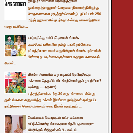
தமிழீழம் உங்களை வரவேற்குதாம்!!
ஓமந்தை இராணுவச் சோதனை நிலையத்திலிருந்து
சோதனைகளை முடித்துக்கொண்டு புறப்பட்டால் 250
மீற்றர் தூரமளவில் நடந்தோ அல்லது வாகனத்திலோ
எமது கட்டுப்பா...
யாழ்மதிக்கு கம்பி நீட்டினான் சீமான்.
புலம்பெயர் புலிகளின் தமிழ் நாட்டு நம்பிக்கை
நட்சத்திரமாக வலம் வருகின்றான் சீமான். புலிகளின்
பிரச்சார நடவடிக்கைகளுக்கான கதாநாயகனாகவும்
சீமான்...
விக்னேஸ்வரனின் மறு உருவம்! தெரிவுசெய்த
மக்களை தெருவில் விட மேற்கொள்ளும் முயற்சியா?
அல்லது ......(குணா)
யுத்தத்தினால் கடந்த 30 வருடங்களாக பல்வேறு
துன்பங்களை அனுபவித்த மக்கள் இலங்கை தமிழர்கள் ஒன்றுபட்ட
நாட்டுக்குள் கௌரவமாகவும் சகல இனங் களுடனும் ...
வெள்ளைக் கொடியுடன் வந்த மக்களை
சுட்டுக்கொன்ற பிரபாகரனை தேசிய தலைவராக
விபரிக்கும் ஸ்ரீதரன் எம்.பி.- எஸ். பி.