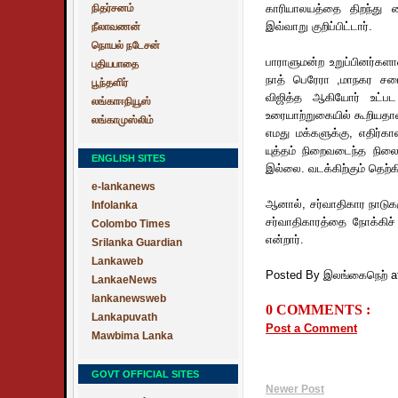
நிதர்சனம்
காரியாலயத்தை திறந்து 
இவ்வாறு குறிப்பிட்டார்.
நீலாவணன்
நொயல் நடேசன்
பாராளுமன்ற உறுப்பினர்க
புதியபாதை
நாத் பெரேரா ,மாநகர சபை
பூந்தளிர்
விஜித்த ஆகியோர் உட்பட
லங்காஈநியூஸ்
உரையாற்றுகையில் கூறியதா
லங்காமுஸ்லிம்
எமது மக்களுக்கு, எதிர்
யுத்தம் நிறைவடைந்த நி
ENGLISH SITES
இல்லை. வடக்கிற்கும் தெற்
e-lankanews
ஆனால், சர்வாதிகார நாடுகள
Infolanka
சர்வாதிகாரத்தை நோக்கிச
Colombo Times
என்றார்.
Srilanka Guardian
Lankaweb
Posted By இலங்கைநெற்
a
LankaeNews
lankanewsweb
0 COMMENTS :
Lankapuvath
Post a Comment
Mawbima Lanka
GOVT OFFICIAL SITES
Newer Post