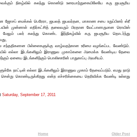
வைக்கும் நிகழ்வில் கலந்து கொண்டு உரையாற்றுகையிலேயே கரு ஜயசூரிய
ளான ஜோசப் மைக்கல் பெரேரா, ஜயலத் ஜயவர்தன, மாகாண சபை உறுப்பினர் ஸ்ரீ
யின் முன்னாள் எதிர்கட்சித் தலைவரும் பிரதான வேட்பாளாருமான ரொயிஸ்
 மேலும் பலர் கலந்து கொண்ட இந்நிகழ்வில் கரு ஜயசூரிய தொடர்ந்து
வது,
கால சந்ததிகளான பிள்ளைகளுக்கு வாழ்வதற்கான உரிமை வழங்கப்பட வேண்டும்.
லையில் எல்லா இடங்களிலும் இராணுவ முகாம்களை அமைக்க வேண்டிய தேவை
கிற்கும் ஏனைய இடங்களிற்கும் பொலிஸாரின் பாதுகாப்பு அவசியம்.
ுக்கே நாட்டின் எல்லா இடங்களிலும் இராணுவ முகாம் தேவைப்படும். எமது நாடு
் சென்று கொண்டிருக்கிறது என்ற எச்சரிக்கையை தெரிவிக்க வேண்டி உள்ளது
t
Saturday, September 17, 2011
Home
Older Post