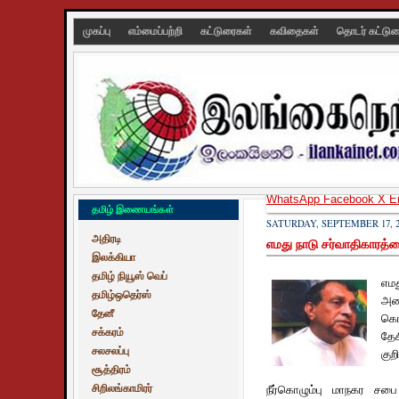
முகப்பு
எம்மைப்பற்றி
கட்டுரைகள்
கவிதைகள்
தொடர் கட்டு
WhatsApp
Facebook
X
E
தமிழ் இணையங்கள்
SATURDAY, SEPTEMBER 17, 2
அதிரடி
எமது நாடு சர்வாதிகாரத்
இலக்கியா
தமிழ் நியூஸ் வெப்
எமத
தமிழ்ஒதெர்ஸ்
அமை
தேனீ
கொண
சக்கரம்
தே
சலசலப்பு
குறி
சூத்திரம்
சிறிலங்காமிரர்
நீர்கொழும்பு மாநகர சபை 