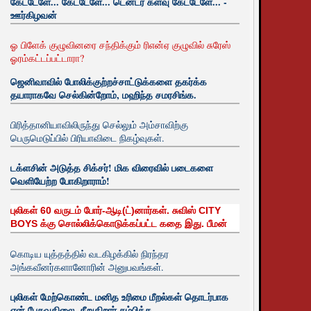
கேட்டேளே... கேட்டேளே... டென்டர் களவு கேட்டேளே... -
ஊர்கிழவன்
ஓ பிளேக் குழுவினரை சந்திக்கும் ரிஎன்ஏ குழுவில் சுரேஸ்
ஓரம்கட்டப்பட்டாரா?
ஜெனிவாவில் போலிக்குற்றச்சாட்டுக்களை தகர்க்க
தயாராகவே செல்கின்றோம், மஹிந்த சமரசிங்க.
பிரித்தானியாவிலிருந்து செல்லும் அம்சாவிற்கு
பெருமெடுப்பில் பிரியாவிடை நிகழ்வுகள்.
டக்ளசின் அடுத்த சிக்சர்! மிக விரைவில் படைகளை
வெளியேற்ற போகிறாராம்!
புலிகள் 60 வருடம் போர்-ஆடி(ட்)னார்கள். சுவிஸ் CITY
BOYS க்கு சொல்லிக்கொடுக்கப்பட்ட கதை இது. பீமன்
கொடிய யுத்தத்தில் வடகிழக்கில் நிரந்தர
அங்கவீனர்களானோரின் அனுபவங்கள்.
புலிகள் மேற்கொண்ட மனித உரிமை மீறல்கள் தொடர்பாக
ஏன் பேசுவதிலை. சீறுகிறார் சம்பிக்க