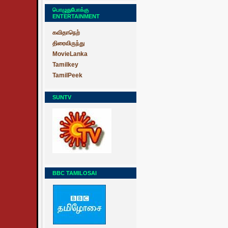
பொழுதுபோக்கு
ENTERTAINMENT
கவிதாநெற்
திரைவிருந்து
MovieLanka
Tamilkey
TamilPeek
SUNTV
BBC TAMILOSAI