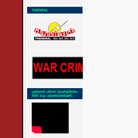
THENRAL
முன்னாள் புலிகள் ஆவுஸ்திரேலிய
ABC க்கு பதிலளிக்கின்றனர்.