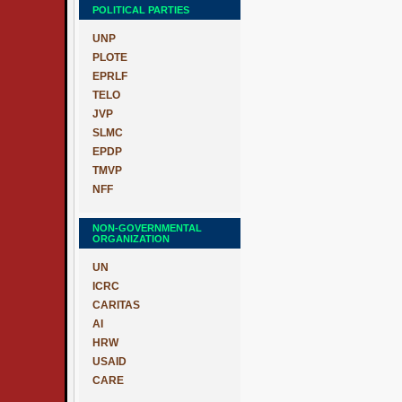
POLITICAL PARTIES
UNP
PLOTE
EPRLF
TELO
JVP
SLMC
EPDP
TMVP
NFF
NON-GOVERNMENTAL
ORGANIZATION
UN
ICRC
CARITAS
AI
HRW
USAID
CARE