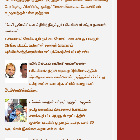
தேடி பிடித்து அவற்றிற்கு ஓளியூட்டுவதை இலக்காக கொண்டு எம்
சமுதாயத்தில் உள்ள மூத்த ஊட...
"கே.பி துரோகி" என அறிவித்திருக்கும் புலிகளின் சர்வதேச தலமைச்
செயலகம்.
உண்மைகள் வெளிவரும் தன்மை கொண்டவை என்பது யாவரும்
அறிந்த விடயம். புலிகளின் தலைவர் பிரபாகரன்
அவ்வியக்கத்தினராலேயே காட்டிக்கொடுக்கப்பட்டார் என்ப...
கபில் அம்மான் எங்கே? -வன்னிமகள்-
புலிகளியக்கத்தின் வரலாறு அவ்வியக்கத்தின்
சர்வதேச வலையமைப்பினால் முடித்துக்கட்டப்பட்டது
என்ற உண்மையை ஏற்க எம்மில் பலரது மனம்
இடம்கொடுக்கவில்ல...
டக்ளஸ் கைதின் உள்ளும் புறமும்.. ஜெகன்
தமிழ் மக்களின் விடுதலைப் போராட்டம்
எனக்கூறப்பட்ட ஆயுதப்போராட்டத்தின்
முன்னோடிகளில் ஒருவரும் கடந்த சுமார் 30
வருடங்கள் இலங்கை அரசியலில் வடக்க...