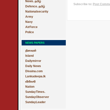
News. தமிழ்
Subscribe to:
Post Commen
Defence. தமிழ்
Nationalsecurity
Army
Navy
AirForce
Police
NEWS PAPERS
தினகரன்
Island
Dailymirror
Daily News
Divaina.com
Lankadeepa.lk
வீரகேசரி
Nation
SundayTimes.
SundayObserver
SundayLeader