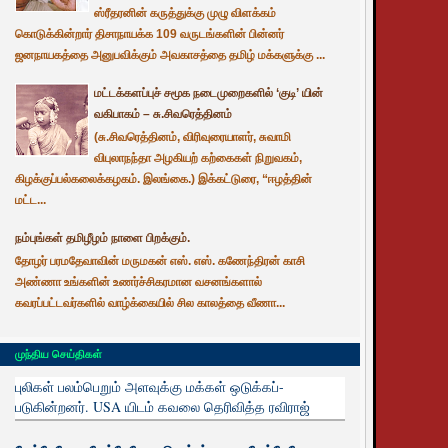
ஸ்ரீதரனின் கருத்துக்கு முழு விளக்கம்
கொடுக்கின்றார் திசாநாயக்க 109 வருடங்களின் பின்னர்
ஜனநாயகத்தை அனுபவிக்கும் அவகாசத்தை தமிழ் மக்களுக்கு ...
மட்டக்களப்புச் சமூக நடைமுறைகளில் ‘குடி’ யின்
வகிபாகம் – சு.சிவரெத்தினம்
(சு.சிவரெத்தினம், விரிவுரையாளர், சுவாமி
விபுலாநந்தா அழகியற் கற்கைகள் நிறுவகம்,
கிழக்குப்பல்கலைக்கழகம். இலங்கை.) இக்கட்டுரை, “ஈழத்தின்
மட்ட...
நம்புங்கள் தமிழீழம் நாளை பிறக்கும்.
தோழர் பரமதேவாவின் மருமகன் எஸ். எஸ். கணேந்திரன் காசி
அண்ணா உங்களின் உணர்ச்சிகரமான வசனங்களால்
கவரப்பட்டவர்களில் வாழ்க்கையில் சில காலத்தை வீணா...
முந்திய செய்திகள்
புலிகள் பலம்பெறும் அளவுக்கு மக்கள் ஒடுக்கப்-
படுகின்றனர். USA யிடம் கவலை தெரிவித்த ரவிராஜ்