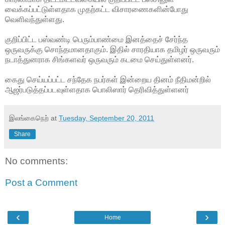
வைக்கப்பட்டுள்ளதாக முதற்கட்ட விசாரணைகளின்போது
வெளிவந்துள்ளது.
குறிப்பிட்ட பஸ்வண்டி பெரும்பாண்மை இனத்தைச் சேர்ந்த
ஒருவருக்கு சொந்தமானதாகும். இதில் சாரதியாக தமிழர் ஒருவரும்
நடாத்துனராக சிங்களவர் ஒருவரும் கடமை செய்துள்ளனர்.
கைது செய்யப்பட்ட சந்தேக நபர்கள் இன்றைய தினம் நீதிமன்றில்
ஆஜர்படுத்தப்படவுள்ளதாக பொலிஸார் தெரிவித்துள்ளனர்
இலங்கைநெற்
at
Tuesday, September 20, 2011
Share
No comments:
Post a Comment
‹
›
Home