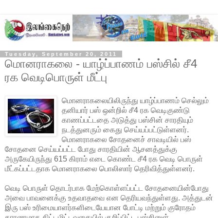
Tuesday, September 20, 2011
மொனராகலை - யாழ்ப்பாணம் பஸ்சில் சீ4
ரக வெடிபொருள் மீட்பு
மொனராகலையிலிருந்து யாழ்ப்பாணம் செல்லும்
தனியார் பஸ் ஒன்றில் சீ4 ரக வெடிகுண்டு
காணப்பட்டதை அடுத்து பஸ்சின் சாரதியும்
நடத்துனரும் கைது செய்யப்பட்டுள்ளனர்.
மொனராகலை சோதனைச் சாவடியில் பஸ்
சோதனை செய்யப்பட்ட போது சாரதியின்
ஆசனத்துக்கு
அருகேயிருந்து 615 கிராம் எடை கொண்ட சீ4 ரக வெடி பொருள்
மீட்கப்பட்டதாக மொனராகலை பொலிஸார் தெரிவித்துள்ளனர்.
வெடி பொருள் தொடர்பாக மேற்கொள்ளப்பட்ட சோதனையின்போது
அவை பாவனைக்கு உதவாதவை என தெரியவந்துள்ளது. அத்துடன்
இரு பஸ் உரிமையாளர்களிடையேயான போட்டி மற்றும் குரோதம்
காரணமாக திட்டமிட்டவகையில் குறிப்பிட்ட பஸ்சினுள்