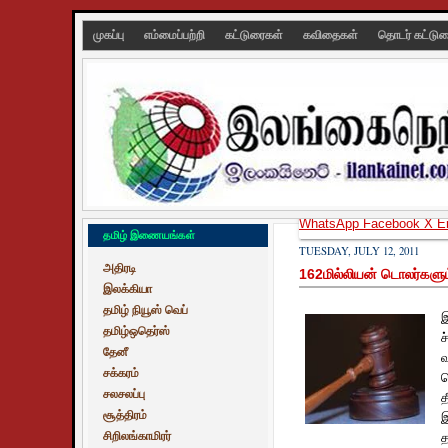
முகப்பு
எம்மைப்பற்றி
கட்டுரைகள்
கவிதைகள்
தொடர் கட்டு
WhatsApp
Facebook
X
E
தமிழ் இணையங்கள்
TUESDAY, JULY 12, 2011
அதிரடி
162மில்லியன் டொலர்களும
இலக்கியா
தமிழ் நியூஸ் வெப்
இ
தமிழ்ஒதெர்ஸ்
ச
தேனீ
வ
சக்கரம்
ப
சலசலப்பு
த
சூத்திரம்
இ
சிறிலங்காமிரர்