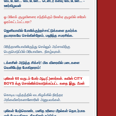
கேட்டேளே... கேட்டேளே... டென்டர் களவு கேட்டேளே... -
ஊர்கிழவன்
ஓ பிளேக் குழுவினரை சந்திக்கும் ரிஎன்ஏ குழுவில் சுரேஸ்
ஓரம்கட்டப்பட்டாரா?
ஜெனிவாவில் போலிக்குற்றச்சாட்டுக்களை தகர்க்க
தயாராகவே செல்கின்றோம், மஹிந்த சமரசிங்க.
பிரித்தானியாவிலிருந்து செல்லும் அம்சாவிற்கு
பெருமெடுப்பில் பிரியாவிடை நிகழ்வுகள்.
டக்ளசின் அடுத்த சிக்சர்! மிக விரைவில் படைகளை
வெளியேற்ற போகிறாராம்!
புலிகள் 60 வருடம் போர்-ஆடி(ட்)னார்கள். சுவிஸ் CITY
BOYS க்கு சொல்லிக்கொடுக்கப்பட்ட கதை இது. பீமன்
கொடிய யுத்தத்தில் வடகிழக்கில் நிரந்தர
அங்கவீனர்களானோரின் அனுபவங்கள்.
புலிகள் மேற்கொண்ட மனித உரிமை மீறல்கள் தொடர்பாக
ஏன் பேசுவதிலை. சீறுகிறார் சம்பிக்க