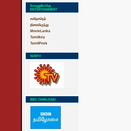
பொழுதுபோக்கு
ENTERTAINMENT
கவிதாநெற்
திரைவிருந்து
MovieLanka
Tamilkey
TamilPeek
SUNTV
BBC TAMILOSAI