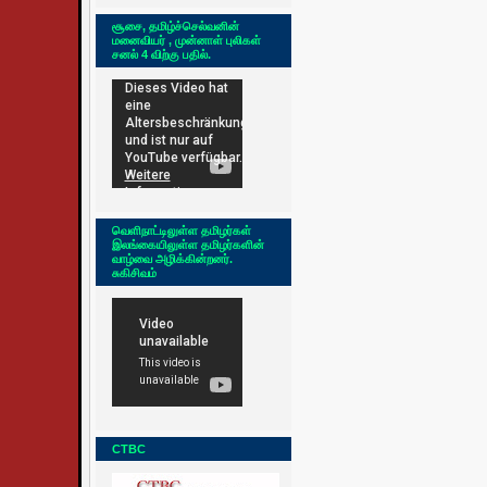
சூசை, தமிழ்ச்செல்வனின்
மனைவியர் , முன்னாள் புலிகள்
சனல் 4 விற்கு பதில்.
வெளிநாட்டிலுள்ள தமிழர்கள்
இலங்கையிலுள்ள தமிழர்களின்
வாழ்வை அழிக்கின்றனர்.
சுகிசிவம்
CTBC