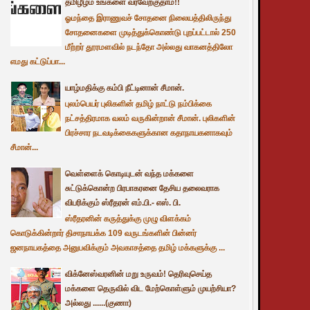
தமிழீழம் உங்களை வரவேற்குதாம்!!
ஓமந்தை இராணுவச் சோதனை நிலையத்திலிருந்து
சோதனைகளை முடித்துக்கொண்டு புறப்பட்டால் 250
மீற்றர் தூரமளவில் நடந்தோ அல்லது வாகனத்திலோ
எமது கட்டுப்பா...
யாழ்மதிக்கு கம்பி நீட்டினான் சீமான்.
புலம்பெயர் புலிகளின் தமிழ் நாட்டு நம்பிக்கை
நட்சத்திரமாக வலம் வருகின்றான் சீமான். புலிகளின்
பிரச்சார நடவடிக்கைகளுக்கான கதாநாயகனாகவும்
சீமான்...
வெள்ளைக் கொடியுடன் வந்த மக்களை
சுட்டுக்கொன்ற பிரபாகரனை தேசிய தலைவராக
விபரிக்கும் ஸ்ரீதரன் எம்.பி.- எஸ். பி.
ஸ்ரீதரனின் கருத்துக்கு முழு விளக்கம்
கொடுக்கின்றார் திசாநாயக்க 109 வருடங்களின் பின்னர்
ஜனநாயகத்தை அனுபவிக்கும் அவகாசத்தை தமிழ் மக்களுக்கு ...
விக்னேஸ்வரனின் மறு உருவம்! தெரிவுசெய்த
மக்களை தெருவில் விட மேற்கொள்ளும் முயற்சியா?
அல்லது ......(குணா)