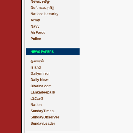
News. தமிழ்
Defence. தமிழ்
Nationalsecurity
Army
Navy
AirForce
Police
NEWS PAPERS
தினகரன்
Island
Dailymirror
Daily News
Divaina.com
Lankadeepa.lk
வீரகேசரி
Nation
SundayTimes.
SundayObserver
SundayLeader