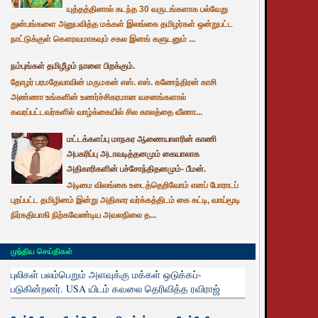
யுத்தத்தினால் கடந்த 30 வருடங்களாக பல்வேறு
துன்பங்களை அனுபவித்த மக்கள் இலங்கை தமிழர்கள் ஒன்றுபட்ட
நாட்டுக்குள் கௌரவமாகவும் சகல இனங் களுடனும் ...
நம்புங்கள் தமிழீழம் நாளை பிறக்கும்.
தோழர் பரமதேவாவின் மருமகன் எஸ். எஸ். கணேந்திரன் காசி
அண்ணா உங்களின் உணர்ச்சிகரமான வசனங்களால்
கவரப்பட்டவர்களில் வாழ்க்கையில் சில காலத்தை வீணா...
மட்டக்களப்பு மாநகர ஆணையாளரின் காணி
அபகரிப்பு அடாவடித்தனமும் கையாலாக
அதிகாரிகளின் பச்சோந்திதனமும்- பீமன்.
அடிமை விலங்கை உடைத்தெறிவோம் எனப் போராடப்
புறப்பட்ட தமிழினம் இன்று அதிகார வர்க்கத்திடம் கை கட்டி, வாய்மூடி
நிர்கதியாகி நிற்கவேண்டிய அவலநிலை த...
முந்திய செய்திகள்
புலிகள் பலம்பெறும் அளவுக்கு மக்கள் ஒடுக்கப்-
படுகின்றனர். USA யிடம் கவலை தெரிவித்த ரவிராஜ்