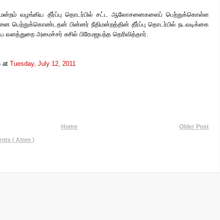
திமன்றம் வழங்கிய தீர்ப்பு தொடர்பில் சட்ட ஆலோசனைகளைப் பெற்றுக்கொள்ள
 பெற்றுக்கொண்டதன் பின்னர் நீதிமன்றத்தின் தீர்ப்பு தொடர்பில் நடவடிக்கை
 வளத்துறை அமைச்சர் சுசில் பிரேமஜயந்த தெரிவித்தார்.
6
at
Tuesday, July 12, 2011
Home
Older Post
ts ( Atom )