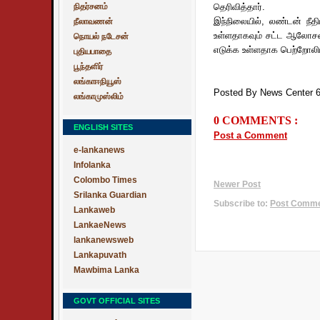
நிதர்சனம்
தெரிவித்தார்.
இந்நிலையில், லண்டன் நீ
நீலாவணன்
உள்ளதாகவும் சட்ட ஆலோசனை
நொயல் நடேசன்
எடுக்க உள்ளதாக பெற்றோலிய
புதியபாதை
பூந்தளிர்
லங்காஈநியூஸ்
Posted By News Center 
லங்காமுஸ்லிம்
0 COMMENTS :
ENGLISH SITES
Post a Comment
e-lankanews
Infolanka
Colombo Times
Newer Post
Srilanka Guardian
Subscribe to:
Post Commen
Lankaweb
LankaeNews
lankanewsweb
Lankapuvath
Mawbima Lanka
GOVT OFFICIAL SITES