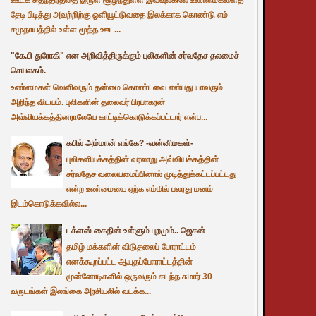
தேடி பிடித்து அவற்றிற்கு ஓளியூட்டுவதை இலக்காக கொண்டு எம்
சமுதாயத்தில் உள்ள மூத்த ஊட...
"கே.பி துரோகி" என அறிவித்திருக்கும் புலிகளின் சர்வதேச தலமைச்
செயலகம்.
உண்மைகள் வெளிவரும் தன்மை கொண்டவை என்பது யாவரும்
அறிந்த விடயம். புலிகளின் தலைவர் பிரபாகரன்
அவ்வியக்கத்தினராலேயே காட்டிக்கொடுக்கப்பட்டார் என்ப...
கபில் அம்மான் எங்கே? -வன்னிமகள்-
புலிகளியக்கத்தின் வரலாறு அவ்வியக்கத்தின்
சர்வதேச வலையமைப்பினால் முடித்துக்கட்டப்பட்டது
என்ற உண்மையை ஏற்க எம்மில் பலரது மனம்
இடம்கொடுக்கவில்ல...
டக்ளஸ் கைதின் உள்ளும் புறமும்.. ஜெகன்
தமிழ் மக்களின் விடுதலைப் போராட்டம்
எனக்கூறப்பட்ட ஆயுதப்போராட்டத்தின்
முன்னோடிகளில் ஒருவரும் கடந்த சுமார் 30
வருடங்கள் இலங்கை அரசியலில் வடக்க...