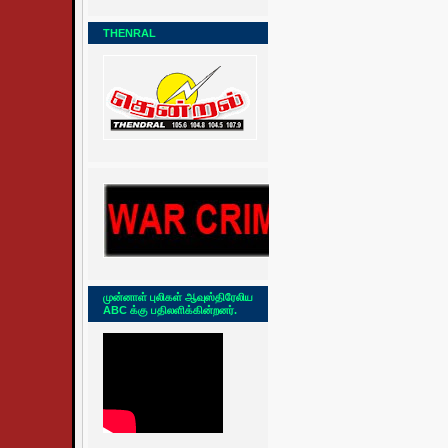
THENRAL
முன்னாள் புலிகள் ஆவுஸ்திரேலிய
ABC க்கு பதிலளிக்கின்றனர்.