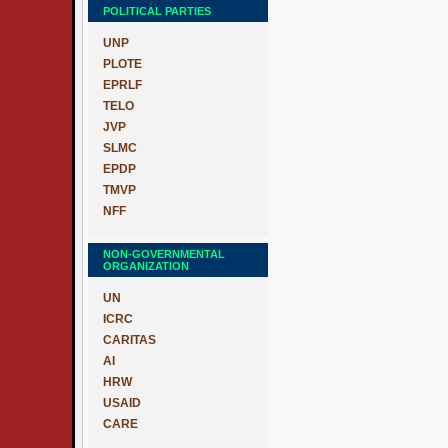
POLITICAL PARTIES
UNP
PLOTE
EPRLF
TELO
JVP
SLMC
EPDP
TMVP
NFF
NON-GOVERNMENTAL
ORGANIZATION
UN
ICRC
CARITAS
AI
HRW
USAID
CARE