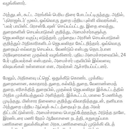
வழங்கினார்.
அத்துடன், கூட்ட அரங்கில் பெரிய திரை போடப்பட்டிருந்தது. அதில்,
"புரொஜக்டர்' மூலம், ஒவ்வொரு துறை பற்றிய புள்ளி விவரங்கள்,
"பவர் பாயின்ட் பிரசன்டேஷன்' செய்யப்பட்டது. இதை வைத்து,
துறைகளின் செயல்பாடுகள் குறித்து, அமைச்சர்களுக்கு
ஜெயலலிதா வகுப்பு எடுத்தார். முந்தைய அரசின் செயல்பாடுகள்
குறித்தும் அதிகாரிகளிடம் ஜெயலலிதா கேட்டறிந்தார். ஒவ்வொரு
துறையும் எவ்வாறு செயல்பட வேண்டும் என்பது தொடர்பான
அறிவுரைகளை முதல்வர் வழங்கினார். புதிய அமைச்சரவையில், 24
பேர் புதியவர்கள் என்பதால், அமைச்சர் பதவியில் இவ்வளவு
விஷயங்கள் உள்ளனவா என, அவர்கள் ஆச்சரியப்பட்டனர்.
மேலும், அதிகளவு பட்ஜெட் ஒதுக்கீடு கொண்ட முக்கிய
துறைகளான, சுகாதாரத் துறை, கல்வித் துறை, வேளாண்மைத்
துறை, எரிசக்தித் துறையில், முதல்வர் ஜெயலலிதா இக்கூட்டத்தில்
அதிக முக்கியத்துவம் அளித்தார். இக்கூட்டம், மாலை 5 மணிக்கு
முடிந்தது. மின்சார நிலைமை குறித்து விவாதித்ததுடன், தனியாக
அத்துறை பற்றிய ஆய்வுக் கூட்டத்தையும் நடத்த அவர்
திட்டமிட்டுள்ளார். அமைச்சரவை பொறுப்பேற்றதற்கு அடுத்த நாளே,
இரண்டரை மணி நேரம் ஆலோசனை நடத்தி, சுறுசுறுப்பாக
பணிகளை துவக்கியுள்ள அரசு, பணிகளையும் முடுக்கி விடத்