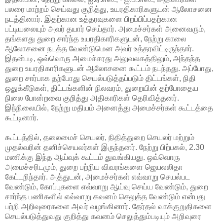
பலரை மாற்றம் செய்வது குறித்து, உயரதிகாரிகளுடன் ஆலோசனை
நடத்தினார். இதற்கான உத்தரவுகளை பிறப்பிப்பதற்கான
பட்டியலையும் அவர் தயார் செய்தார். அமைச்சர்கள் அனைவரும்,
தங்களது துறை சார்ந்த உயரதிகாரிகளுடன், நேற்று காலை
ஆலோசனை நடத்த வேண்டுமென அவர் உத்தரவிட்டிருந்தார்.
இதன்படி, ஒவ்வொரு அமைச்சரது அலுவலகத்திலும், அந்தந்த
துறை உயரதிகாரிகளுடன் ஆலோசனை கூட்டம் நடந்தது. அப்போது,
துறை சார்பாக தற்போது செயல்படுத்தப்படும் திட்டங்கள், நிதி
ஒதுக்கீடுகள், திட்டங்களின் நிலவரம், துறையின் தற்போதைய
நிலை போன்றவை குறித்து அதிகாரிகள் தெரிவித்தனர்.
இந்நிலையில், நேற்று மதியம் அனைத்து அமைச்சர்கள் கூட்டத்தை
கூட்டினார்.
கூட்டத்தில், தலைமைச் செயலர், நிதித்துறை செயலர் மற்றும்
முதல்வரின் தனிச்செயலர்கள் இருந்தனர். நேற்று பிற்பகல், 2.30
மணிக்கு இந்த ஆய்வுக் கூட்டம் துவங்கியது. ஒவ்வொரு
அமைச்சரிடமும், துறை பற்றிய விவரங்களை ஜெயலலிதா
கேட்டறிந்தார். அத்துடன், அமைச்சர்கள் எவ்வாறு செயல்பட
வேண்டும், கோப்புகளை எவ்வாறு ஆய்வு செய்ய வேண்டும், துறை
சார்ந்த பணிகளில் எவ்வாறு கவனம் செலுத்த வேண்டும் என்பது
பற்றி அறிவுரைகளை அவர் வழங்கினார். தேர்தல் வாக்குறுதிகளை
செயல்படுத்துவது குறித்து கவனம் செலுத்தும்படியும் அறிவுரை