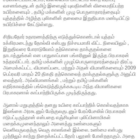
வசனங்களுடன் தமிழ் இளைஞர் யுவதிகளின் விலைமதிப்பற்ற
உயிர்களையும் , தமிழ் மக்களின் முழு பொருளாதாரத்தையும்
யுத்தத்தில் அழித்த புலிகளின் தலைமை இறுதியாக மண்டியிட்டு
உயிர்பிச்சை கேட்டுள்ளது.
சிறியதோர் உதாரணத்திற்கு எடுத்துக்கொண்டால் யுத்தம்
உக்கிரமடைந்து தோல்வி என்பது நிச்சயமாகி விட்ட நிலையிலும் ,
இறுதிவரை போராடுவோம் தற்கொலை தாக்குதல்களை
நாடாத்துங்கள் என பாதுகாப்பான பங்கரினுள் இருந்த பிரபாகரன்
உத்தரவிட்டார். தமிழ் மக்களின் முழுப்பொருளாதாரத்தையும் திரட்டி
அமைக்கப்பட்ட விமானப்படை மற்றும் அதன் விமானிகளையும் 2009
பெப்ரவரி மாதம் 20 திகதி தற்கொலைத் தாக்குதல்களுக்கு அனுப்பி
வைத்தார். அவ்விமானங்கள் , மற்றும் தமிழ் மக்களின்
எதிர்காலத்தில் பங்கெடுத்திருக்ககூடிய அந்த விமானிகளை
பிரபாகரனால் காப்பாற்றியிருக்க முடிந்திருந்தது.
ஆனால் மறுபுறத்தில் தனது உயிரை காப்பாற்றிக் கொள்வதற்காக
இலங்கை அரசுடனும் மேற்குலகுடனும் பேரம்பேசலில் பிரபாகரன்
ஈடுபட்டிருந்தான் என்பதை எஞ்சியுள்ள புலிப்பினாமிகள்
மறைக்கமுனைந்தாலும் அனைத்து உண்மைகளும்
வெளிவருவதற்கு வெகு காலங்கள் இல்லை. உண்மை என்பது
முற்றிலும் காற்று நிறைக்கப்பட்டதோர் பலூண் போன்றதாகும். அதை