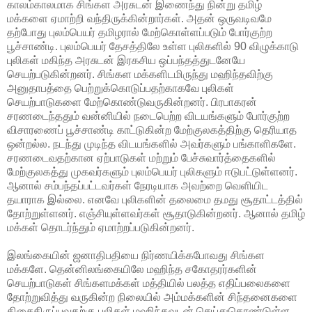
காலம்காலமாக சிங்கள அரசுடன் இணைந்து நின்று தமிழ்
மக்களை ஏமாற்றி வந்திருக்கின்றார்கள். அதன் ஒருவடிவமே
தற்போது புலம்பெயர் தமிழரால் மேற்கொள்ளப்படும் போர்குற்ற
பூச்சாண்டி. புலம்பெயர் தேசத்திலே உள்ள புலிகளில் 90 விழுக்காடு
புலிகள் மகிந்த அரசுடன் இரகசிய ஒப்பந்தத்துடனேயே
செயற்படுகின்றனர். சிங்கள மக்களிடமிருந்து மஹிந்தவிற்கு
அனுதாபத்தை பெற்றுக்கொடுப்பதற்காகவே புலிகள்
செயற்பாடுகளை மேற்கொண்டுவருகின்றனர். பிரபாகரன்
சரணடைந்ததும் வன்னியில் நடைபெற்ற விடயங்களும் போர்குற்ற
விசாரணைப் பூச்சாண்டி காட்டுகின்ற மேற்குலகத்திற்கு தெரியாத
ஒன்றல்ல. நடந்து முடிந்த விடயங்களில் அவர்களும் பங்காளிகளே.
சரணடைவதற்கான ஏற்பாடுகள் மற்றும் பேச்சுவார்த்தைகளில்
மேற்குலகத்து முகவர்களும் புலம்பெயர் புலிகளும் ஈடுபட்டுள்ளனர்.
ஆனால் சம்பந்தப்பட்டவர்கள் நேரடியாக அவற்றை வெளியிட
தயாராக இல்லை. எனவே புலிகளின் தலைமை தமது சூதாட்டத்தில்
தோற்றுள்ளனர். எஞ்சியுள்ளவர்கள் சூதாடுகின்றனர். ஆனால் தமிழ்
மக்கள் தொடர்ந்தும் ஏமாற்றப்படுகின்றனர்.
இலங்கையின் ஜனாதிபதியை நிர்ணயிக்கபோவது சிங்கள
மக்களே. தென்னிலங்கையிலே மஹிந்த சகோதரர்களின்
செயற்பாடுகள் சிங்களமக்கள் மத்தியில் பலத்த எதிப்பலைகளை
தோற்றுவித்து வருகின்ற நிலையில் அம்மக்களின் சிந்தனைகளை
திசைதிருப்புவதற்கு புலிகள் மஹிந்தவுடன் செய்துகொண்டுள்ள