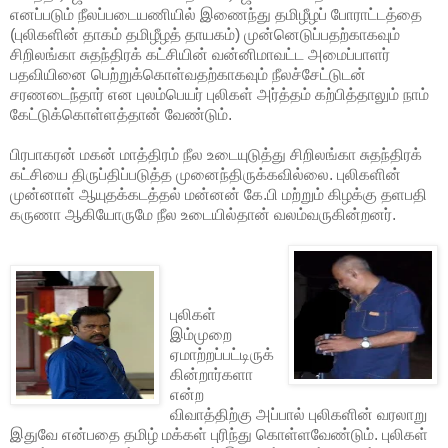
எனப்படும் நீலப்படையணியில் இணைந்து தமிழீழப் போராட்டத்தை
(புலிகளின் தாகம் தமிழீழத் தாயகம்) முன்னெடுப்பதற்காகவும்
சிறிலங்கா சுதந்திரக் கட்சியின் வன்னிமாவட்ட அமைப்பாளர்
பதவியினை பெற்றுக்கொள்வதற்காகவும் நீலச்சேட்டுடன்
சரணடைந்தார் என புலம்பெயர் புலிகள் அர்த்தம் கற்பித்தாலும் நாம்
கேட்டுக்கொள்ளத்தான் வேண்டும்.
பிரபாகரன் மகன் மாத்திரம் நீல உடையுடுத்து சிறிலங்கா சுதந்திரக்
கட்சியை திருப்திப்படுத்த முனைந்திருக்கவில்லை. புலிகளின்
முன்னாள் ஆயுதக்கடத்தல் மன்னன் கே.பி மற்றும் கிழக்கு தளபதி
கருணா ஆகியோருமே நீல உடையில்தான் வலம்வருகின்றனர்.
புலிகள்
இம்முறை
ஏமாற்றப்பட்டிருக்
கின்றார்களா
என்ற
விவாத்திற்கு அப்பால் புலிகளின் வரலாறு
இதுவே என்பதை தமிழ் மக்கள் புரிந்து கொள்ளவேண்டும். புலிகள்