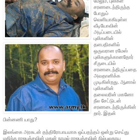
மேலும், புலிகள்
சரணடைந்திருந்த
போதும்
வெளியாகியுள்ள
வீடியோவின்
அடிப்படையில்
புலிகளின்
தளபதிகளில்
ஒருவரான ரமேஸ்
புலிகளுக்கானதோர்
சீருடையில்
சரணடைந்திருப்பதை
அவதானிக்க
முடிகின்றது. ஆனால்
புலிகளின்
தலைவரின் மகனோ
நீல சேட்டுடன்
சரணடைந்திருக்கின்
றார். இதன்
பின்னணி யாது?
இலங்கை அரசுடன் தந்திரோபாயமாக ஒப்பதந்தம் ஒன்று செய்து
மகிந்த ராஜபக்சவின் மகன் நாமல் ராஜபக்சவின் நில்பலகாய