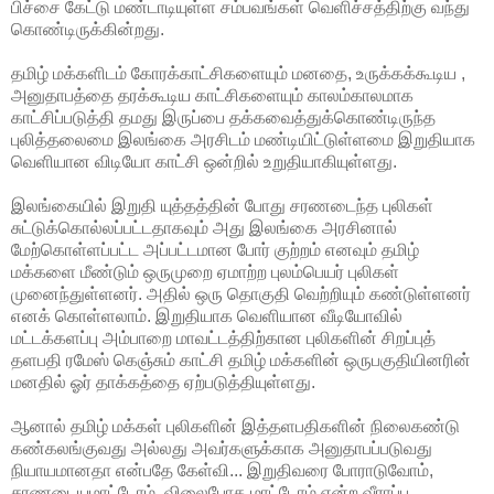
பிச்சை கேட்டு மண்டாடியுள்ள சம்பவங்கள்
வெளிச்சத்திற்கு வந்து
கொண்டிருக்கின்றது.
தமிழ் மக்களிடம் கோரக்காட்சிகளையும் மனதை, உருக்கக்கூடிய ,
அனுதாபத்தை தரக்கூடிய காட்சிகளையும் காலம்காலமாக
காட்சிப்படுத்தி தமது இருப்பை தக்கவைத்துக்கொண்டிருந்த
புலித்தலைமை இலங்கை அரசிடம் மண்டியிட்டுள்ளமை இறுதியாக
வெளியான விடியோ காட்சி ஒன்றில் உறுதியாகியுள்ளது.
இலங்கையில் இறுதி யுத்தத்தின் போது சரணடைந்த புலிகள்
சுட்டுக்கொல்லப்பட்டதாகவும் அது இலங்கை அரசினால்
மேற்கொள்ளப்பட்ட அப்பட்டமான போர் குற்றம் எனவும் தமிழ்
மக்களை மீண்டும் ஒருமுறை ஏமாற்ற புலம்பெயர் புலிகள்
முனைந்துள்ளனர். அதில் ஒரு தொகுதி வெற்றியும் கண்டுள்ளனர்
எனக் கொள்ளலாம். இறுதியாக வெளியான வீடியோவில்
மட்டக்களப்பு அம்பாறை மாவட்டத்திற்கான புலிகளின் சிறப்புத்
தளபதி ரமேஸ் கெஞ்சும் காட்சி தமிழ் மக்களின் ஒருபகுதியினரின்
மனதில் ஓர் தாக்கத்தை ஏற்படுத்தியுள்ளது.
ஆனால் தமிழ் மக்கள் புலிகளின் இத்தளபதிகளின் நிலைகண்டு
கண்கலங்குவது அல்லது அவர்களுக்காக அனுதாபப்படுவது
நியாயமானதா என்பதே கேள்வி... இறுதிவரை போராடுவோம்,
சரணடையமாட்டோம், விலைபோக மாட்டோம் என்ற வீராப்பு