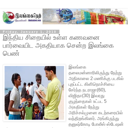
Friday, January 1, 2010
இந்திய சிறையில் உள்ள கணவனை
பார்வையிட அகதியாக சென்ற இலங்கை
பெண்
இலங்கை
தலைமன்னாரிலிருந்து நேற்று
அதிகாலை 2 மணிக்கு படகில்
புறப்பட்ட கிளிநொச்சியை
சேர்ந்த நடராஜா(60),
விஜிதா(30) இவரது
குழந்தைகள் உட்பட 5
அகதிகள் நேற்று
அரிச்சல்முனை கடற்கரையில்
வந்திறங்கினர். அங்கிருந்து
தனுஷ்கோடி போலீஸ்
ஸ்டேஷன்