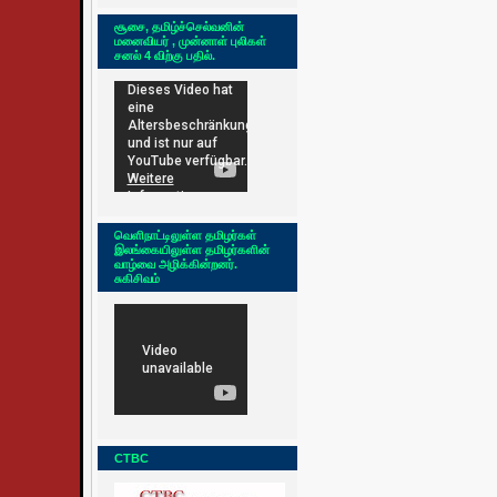
சூசை, தமிழ்ச்செல்வனின்
மனைவியர் , முன்னாள் புலிகள்
சனல் 4 விற்கு பதில்.
வெளிநாட்டிலுள்ள தமிழர்கள்
இலங்கையிலுள்ள தமிழர்களின்
வாழ்வை அழிக்கின்றனர்.
சுகிசிவம்
CTBC