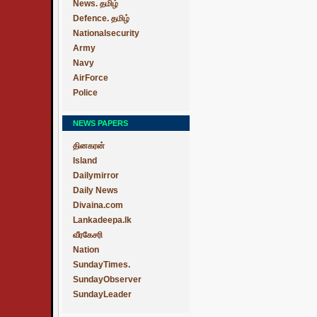
News. தமிழ்
Defence. தமிழ்
Nationalsecurity
Army
Navy
AirForce
Police
NEWS PAPERS
தினகரன்
Island
Dailymirror
Daily News
Divaina.com
Lankadeepa.lk
வீரகேசரி
Nation
SundayTimes.
SundayObserver
SundayLeader