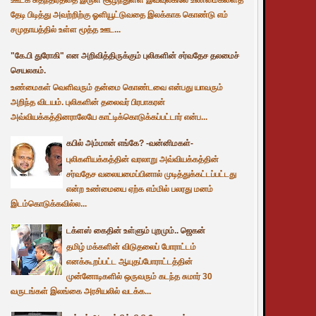
தேடி பிடித்து அவற்றிற்கு ஓளியூட்டுவதை இலக்காக கொண்டு எம்
சமுதாயத்தில் உள்ள மூத்த ஊட...
"கே.பி துரோகி" என அறிவித்திருக்கும் புலிகளின் சர்வதேச தலமைச்
செயலகம்.
உண்மைகள் வெளிவரும் தன்மை கொண்டவை என்பது யாவரும்
அறிந்த விடயம். புலிகளின் தலைவர் பிரபாகரன்
அவ்வியக்கத்தினராலேயே காட்டிக்கொடுக்கப்பட்டார் என்ப...
கபில் அம்மான் எங்கே? -வன்னிமகள்-
புலிகளியக்கத்தின் வரலாறு அவ்வியக்கத்தின்
சர்வதேச வலையமைப்பினால் முடித்துக்கட்டப்பட்டது
என்ற உண்மையை ஏற்க எம்மில் பலரது மனம்
இடம்கொடுக்கவில்ல...
டக்ளஸ் கைதின் உள்ளும் புறமும்.. ஜெகன்
தமிழ் மக்களின் விடுதலைப் போராட்டம்
எனக்கூறப்பட்ட ஆயுதப்போராட்டத்தின்
முன்னோடிகளில் ஒருவரும் கடந்த சுமார் 30
வருடங்கள் இலங்கை அரசியலில் வடக்க...