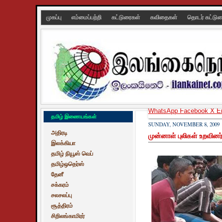
முகப்பு
எம்மைப்பற்றி
கட்டுரைகள்
கவிதைகள்
தொடர் கட்டு
WhatsApp
Facebook
X
E
தமிழ் இணையங்கள்
SUNDAY, NOVEMBER 8, 2009
அதிரடி
முன்னாள் புலிகள் உறவினர்
இலக்கியா
தமிழ் நியூஸ் வெப்
தமிழ்ஒதெர்ஸ்
தேனீ
சக்கரம்
சலசலப்பு
சூத்திரம்
சிறிலங்காமிரர்