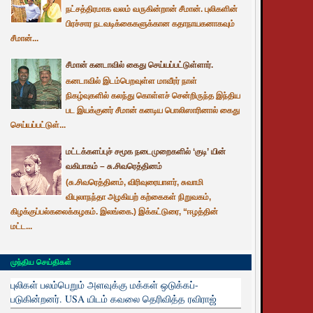
நட்சத்திரமாக வலம் வருகின்றான் சீமான். புலிகளின்
பிரச்சார நடவடிக்கைகளுக்கான கதாநாயகனாகவும்
சீமான்...
சீமான் கனடாவில் கைது செய்யப்பட்டுள்ளார்.
கனடாவில் இடம்பெறவுள்ள மாவீரர் நாள்
நிகழ்வுகளில் கலந்து கொள்ளச் சென்றிருந்த இந்திய
பட இயக்குனர் சீமான் கனடிய பொலிஸாரினால் கைது
செய்யப்பட்டுள்...
மட்டக்களப்புச் சமூக நடைமுறைகளில் ‘குடி’ யின்
வகிபாகம் – சு.சிவரெத்தினம்
(சு.சிவரெத்தினம், விரிவுரையாளர், சுவாமி
விபுலாநந்தா அழகியற் கற்கைகள் நிறுவகம்,
கிழக்குப்பல்கலைக்கழகம். இலங்கை.) இக்கட்டுரை, “ஈழத்தின்
மட்ட...
முந்திய செய்திகள்
புலிகள் பலம்பெறும் அளவுக்கு மக்கள் ஒடுக்கப்-
படுகின்றனர். USA யிடம் கவலை தெரிவித்த ரவிராஜ்