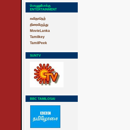
பொழுதுபோக்கு
ENTERTAINMENT
கவிதாநெற்
திரைவிருந்து
MovieLanka
Tamilkey
TamilPeek
SUNTV
BBC TAMILOSAI