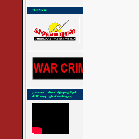
THENRAL
முன்னாள் புலிகள் ஆவுஸ்திரேலிய
ABC க்கு பதிலளிக்கின்றனர்.