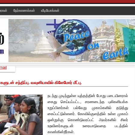
ரைகள்
நேர்காணல்கள்
வீடியோக்கள்
mail
களுடன் சந்திப்பு. வவுனியாவில் கிளேமோர் மீட்பு.
நடந்து முடிந்துள்ள யுத்தத்தின் போது படையினரால்
கைது செய்யப்பட்ட, சரணடைந்த புலிகளியக்க
உறுப்பினர்கள் பல்வேறு முகாம்களில் தடுத்து
கைப்பட்டுள்ளனர். கோவில்குளத்தில் உள்ள முகாம்
ஒன்றுக்கு கொண்டுவரப்பட் அவர்களில் சிலர்
உறவினர்களுடன்
உரையாடுவதை படத்தில்
காண்கின்றீர்கள்.