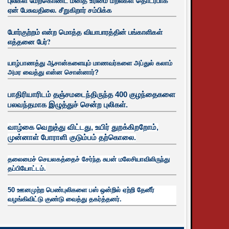
புலிகள் மேற்கொண்ட மனித உரிமை மீறல்கள் தொடர்பாக
ஏன் பேசுவதிலை. சீறுகிறார் சம்பிக்க
போர்குற்றம் என்ற மொத்த வியாபாரத்தின் பங்காளிகள்
எத்தனை பேர்?
யாழ்பாணத்து ஆசான்களையும் மாணவர்களை அப்துல் கலாம்
அமர வைத்து என்ன சொன்னார்?
பாதிரியாரிடம் தஞ்சமடைந்திருந்த 400 குழந்தைகளை
பலவந்தமாக இழுத்துச் சென்ற புலிகள்.
வாழ்கை வெறுத்து விட்டது, உயிர்
துறக்கிறறோம்,
முன்னாள் போராளி குடும்பம் தற்கொலை.
தலைமைச் செயலகத்தைச் சேர்ந்த சுபன் மலேசியாவிலிருந்து
தப்பியோட்டம்.
50 ஊனமுற்ற பெண்புலிகளை பஸ் ஒன்றில் ஏற்றி தேனீர்
வழங்கிவிட்டு குண்டு வைத்து தகர்த்தனர்.