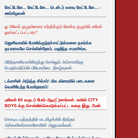
கேட்டேளே... கேட்டேளே... டென்டர் களவு கேட்டேளே... -
ஊர்கிழவன்
ஓ பிளேக் குழுவினரை சந்திக்கும் ரிஎன்ஏ குழுவில் சுரேஸ்
ஓரம்கட்டப்பட்டாரா?
ஜெனிவாவில் போலிக்குற்றச்சாட்டுக்களை தகர்க்க
தயாராகவே செல்கின்றோம், மஹிந்த சமரசிங்க.
பிரித்தானியாவிலிருந்து செல்லும் அம்சாவிற்கு
பெருமெடுப்பில் பிரியாவிடை நிகழ்வுகள்.
டக்ளசின் அடுத்த சிக்சர்! மிக விரைவில் படைகளை
வெளியேற்ற போகிறாராம்!
புலிகள் 60 வருடம் போர்-ஆடி(ட்)னார்கள். சுவிஸ் CITY
BOYS க்கு சொல்லிக்கொடுக்கப்பட்ட கதை இது. பீமன்
கொடிய யுத்தத்தில் வடகிழக்கில் நிரந்தர
அங்கவீனர்களானோரின் அனுபவங்கள்.