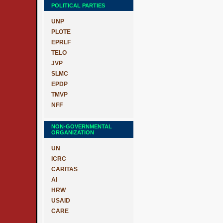
POLITICAL PARTIES
UNP
PLOTE
EPRLF
TELO
JVP
SLMC
EPDP
TMVP
NFF
NON-GOVERNMENTAL
ORGANIZATION
UN
ICRC
CARITAS
AI
HRW
USAID
CARE