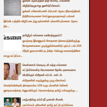
ஓல்ரன் ஆலயத்தில் நிதி மோசடி. மக்களை
விழித்தெழுமாறு துண்டுப்பிரசுரம்.
ஓல்ரன் மனோன்மணி அம்பாள் ஆலய நிர்வாத்தினர்
நிதிமோசடிகளை செய்துவருவதாகவும் மக்கள்
இவ்விடயத்தில் விழிப்படைந்து தங்களின் பங்களிப்புக்களை ஆலய
நிர...
தமிழீழம் உங்களை வரவேற்குதாம்!!
ஓமந்தை இராணுவச் சோதனை நிலையத்திலிருந்து
சோதனைகளை முடித்துக்கொண்டு புறப்பட்டால் 250
மீற்றர் தூரமளவில் நடந்தோ அல்லது வாகனத்திலோ
எமது கட்டுப்பா...
வெள்ளைக் கொடியுடன் வந்த மக்களை
சுட்டுக்கொன்ற பிரபாகரனை தேசிய தலைவராக
விபரிக்கும் ஸ்ரீதரன் எம்.பி.- எஸ். பி.
ஸ்ரீதரனின் கருத்துக்கு முழு விளக்கம்
கொடுக்கின்றார் திசாநாயக்க 109 வருடங்களின் பின்னர்
ஜனநாயகத்தை அனுபவிக்கும் அவகாசத்தை தமிழ் மக்களுக்கு ...
யாழ்மதிக்கு கம்பி நீட்டினான் சீமான்.
புலம்பெயர் புலிகளின் தமிழ் நாட்டு நம்பிக்கை