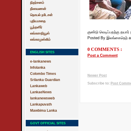
நிதர்சனம்
நீலாவணன்
நொயல் நடேசன்
புதியபாதை
பூந்தளிர்
குண்டு வெடிப்பதற்கு தயார்
லங்காஈநியூஸ்
Posted By இலங்கைநெற்
a
லங்காமுஸ்லிம்
0 COMMENTS :
ENGLISH SITES
Post a Comment
e-lankanews
Infolanka
Colombo Times
Newer Post
Srilanka Guardian
Subscribe to:
Post Commen
Lankaweb
LankaeNews
lankanewsweb
Lankapuvath
Mawbima Lanka
GOVT OFFICIAL SITES