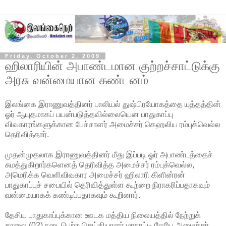
Friday, October 2, 2009
ஹிலாரியின் அபாண்டமான குற்றச்சாட்டுக்கு
அரசு வன்மையான கண்டனம்
இலங்கை இராணுவத்தினர் பாலியல் துஷ்பிரயோகத்தை யுத்தத்தின்
ஓர் ஆயுதமாகப் பயன்படுத்தவில்லையென பாதுகாப்பு
விவகாரங்களுக்கான பேச்சாளர் அமைச்சர் கெஹலிய ரம்புக்வெல்ல
தெரிவித்தார்.
முதன்முதலாக இராணுவத்தினர் மீது இப்படி ஓர் அபாண்டத்தைச்
சுமத்துகிறார்களெனத்
தெரிவித்த அமைச்சர் ரம்புக்வெல்ல,
அமெரிக்க வெளிவிவகார அமைச்சர் ஹிலாரி கிளின்ரன்
பாதுகாப்புச் சபையில் தெரிவித்துள்ள கூற்றை நிராகரிப்பதாகவும்
வன்மையாகக் கண்டிப்பதாகவும் கூறினார்.
தேசிய பாதுகாப்புக்கான ஊடக மத்திய நிலையத்தில் நேற்றுக்
காலை (02) நடைபெற்ற செய்தியாளர் மாநாட்டி லேயே அமைச்சர்