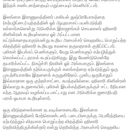
இந்தக் கண்டனத்தையும் மறுப்பையும் வெளியிட்டார்.
இலங்கை இராணுவத்தினர் பாலியல் துஷ்பிரயோகத்தை
(கற்பழிப்பை) யுத்தத்தின் ஓர் ஆயுதமாகப் பயன்படுத்தி
உள்ளார்களென்று அமெரிக்க இராஜாங்கச் செயலாளர் ஹிலாரி
கிளின்ரன் கூறியுள்ளமை ஓர் அப்பட்டமான
கட்டுக்கதையாகுமென்று கூறிய அமைச்சர் கெஹலிய, பொறுப்பற்ற
விதத்தில் ஹிலாரி கூறியது கவலை தருவதாகக் குறிப்பிட்டார்.
புலிகள் இயக்கப் பெண்களும், வேறு பெண்களும் கற்பழித்துக்
கொல்லப்பட்டதாகக் கூறப்படுகிறது. இது வேண்டுமென்றே
தயாரிக்கப்பட்ட நிகழ்ச்சி நிரலின் ஓர் அங்கமாகும். இலங்கை
இராணுவத்தின் நற்பெயருக்குக் களங்கத்தை ஏற்படுத்தும் ஒரு
முயற்சியாகவே இதனைக் கருதுகிறோம். முன்பு ஒருபோதும்
இவ்வாறான ஒரு குற்றச்சாட்டை சுமத்தவில்லை. ஹிலாரி கிளின்ரன்
இவ்வாறு கூறுகையில், புலிகள் இயக்கத்தினருக்குச் சட்ட ரீதியான
எந்த ஆதரவும் வழங்கப்படமாட்டாது என அமெரிக்க ஜனாதிபதி
பராக் ஒபாமா கூறியுள்ளார்.
ஒரு விடுதலைக்கான நடவடிக்கையையே இலங்கை
இராணுவத்தினர் மேற்கொண்டனர். படையினருக்கு அபகீர்த்தியை
ஏற்படுத்தும் விதமாக பொறுப்பற்ற விதத்தில் ஹிலாரி
தெரிவித்திருக்கின்றார் என்று தெரிவித்த அமைச்சர் கெஹலிய