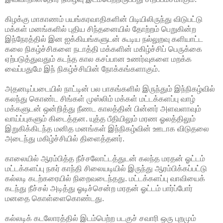
கிழக்கு மாகாணம் பயங்கரவாதிகளின் பிடியிலிருந்து விடுபட்டு
மக்கள் மனங்களில் புதிய சிந்தனையில் தோற்றம் பெறுகின்ற
இந்நேரத்தில் இன ஐக்கியங்களுடன் கூடிய நல்லுறவு களியாட்ட
கலை நிகழ்ச்சிகளை நடாத்தி மக்களின் மகிழ்ச்சிப் பெருக்கை
ஏற்படுத்துவதும் கடந்த கால கசப்பான உணர்வுகளை மறக்க
வைப்பதுமே இந் நிகழ்ச்சியின் நோக்கங்களாகும்.
அதனடிப்படையில் நாட்டின் பல பாகங்களில் இருந்தும் இந்நிகழ்வில்
கலந்து கொண்ட சிங்கள் முஸ்லிம் மக்கள் மட்டக்களப்பு வாழ்
மக்களுடன் ஒன்றித்து நீணட காலத்தின் பின்னர் அளவளாவும்
வாய்ப்புகளும் கிடைத்தன. யுத்த பீதியிலும் மரண ஓலத்திலும்
இறுகிக்கிடந்த மனித மனங்கள் இந்நிகழ்வின் ஊடாக விடுதலை
அடைந்து மகிழ்ச்சியில் திளைத்தனர்.
காலையில் ஆரம்பித்த நீச்சலோட்டத்துடன் கலந்த மரதன் ஓட்டம்
மட்டக்களப்பு நகர் காந்தி சிலையடியில் இருந்து ஆரம்பிக்கப்பட்டு
கல்லடி கடற்கரையில் நிறைவடைந்தது. மட்டக்களப்பு வாவியைக்
கடந்து நீச்சல் அடித்து ஓடிச்சென்ற மரதன் ஓட்டம் பார்ப்போர்
மனதை கொள்ளைகொண்டது.
கல்லடிக் கடலோரத்தில் இடம்பெற்ற படகுச் சவாரி ஒரு புறமும்