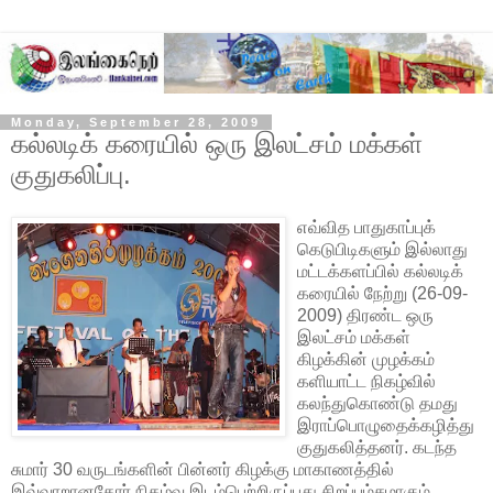
Monday, September 28, 2009
கல்லடிக் கரையில் ஒரு இலட்சம் மக்கள்
குதுகலிப்பு.
எவ்வித பாதுகாப்புக்
கெடுபிடிகளும் இல்லாது
மட்டக்களப்பில் கல்லடிக்
கரையில் நேற்று (26-09-
2009) திரண்ட ஒரு
இலட்சம் மக்கள்
கிழக்கின் முழக்கம்
களியாட்ட நிகழ்வில்
கலந்துகொண்டு தமது
இராப்பொழுதைக்கழித்து
குதுகலித்தனர். கடந்த
சுமார் 30 வருடங்களின்
பின்னர் கிழக்கு மாகாணத்தில்
இவ்வாறானதோர் நிகழ்வு இடம்பெற்றிருப்பது சிறப்பம்சமாகும்.