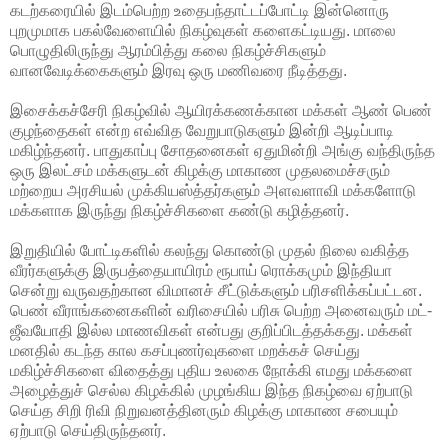
கடற்கரையில் இடம்பெற்ற உதைபந்தாட்டப்போட்டி இன்னொரு
புறமுமாக பகல்வேளையில் நிகழ்வுகள் களைகட்டியது. மாலை
பொழுதிலிருந்து ஆரம்பித்து கலை நிகழ்ச்சிகளும்
வானவேடிக்கைகளும் இரவு ஒரு மணிவரை நீடித்தது.
இசைக்கச்சேரி நிகழ்வில் ஆயிரக்கணக்கான மக்கள் ஆண் பெண்
குழந்தைகள் என்ற எவ்வித வேறுபாடுகளும் இன்றி ஆடிப்பாடி
மகிழ்ந்தனர். பாதுகாப்பு சோதனைகள் ஏதுமின்றி அங்கு வந்திருந்த
ஒரு இலட்சம் மக்களுடன் கிழக்கு மாகாண முதலமைச்சரும்
மற்றைய அரசியல் முக்கியஸ்த்தர்களும் அளவளாவி மக்களோடு
மக்களாக இருந்து நிகழ்ச்சிகளை கண்டு கழித்தனர்.
இறுதியில் போட்டிகளில் கலந்து கொண்டு முதல் நிலை வகித்த
வீரர்களுக்கு இருபத்தையாயிரம் ரூபாய் ரொக்கமும் இந்தியா
சென்று வருவதற்கான விமானச் சீட்டுக்களும் பரிசளிக்கப்பட்டன.
பெண் வீராங்கனைகளின் வரிசையில் பரிசு பெற்ற அனைவரும் மட்-
ஜீவயோதி இல்ல மாணவிகள் என்பது குறிப்பிடத்தக்கது. மக்கள்
மனதில் கடந்த கால கசப்புணர்வுகளை மறக்கச் செய்து
மகிழ்ச்சிகளை விதைத்து புதிய உலகை நோக்கி எமது மக்களை
அழைத்துச் செல்ல கிழக்கில் முழங்கிய இந்த நிகழ்வை ஏற்பாடு
செய்த சிறி ரிவி நிறுவனத்தினரும் கிழக்கு மாகாண சபையும்
ஏற்பாடு செய்திருந்தனர்.