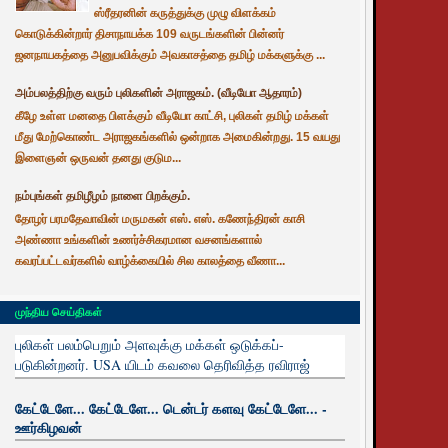
ஸ்ரீதரனின் கருத்துக்கு முழு விளக்கம்
கொடுக்கின்றார் திசாநாயக்க 109 வருடங்களின் பின்னர்
ஜனநாயகத்தை அனுபவிக்கும் அவகாசத்தை தமிழ் மக்களுக்கு ...
அம்பலத்திற்கு வரும் புலிகளின் அராஜகம். (வீடியோ ஆதாரம்)
கீழே உள்ள மனதை பிளக்கும் வீடியோ காட்சி, புலிகள் தமிழ் மக்கள்
மீது மேற்கொண்ட அராஜகங்களில் ஒன்றாக அமைகின்றது. 15 வயது
இளைஞன் ஒருவன் தனது குடும...
நம்புங்கள் தமிழீழம் நாளை பிறக்கும்.
தோழர் பரமதேவாவின் மருமகன் எஸ். எஸ். கணேந்திரன் காசி
அண்ணா உங்களின் உணர்ச்சிகரமான வசனங்களால்
கவரப்பட்டவர்களில் வாழ்க்கையில் சில காலத்தை வீணா...
முந்திய செய்திகள்
புலிகள் பலம்பெறும் அளவுக்கு மக்கள் ஒடுக்கப்-
படுகின்றனர். USA யிடம் கவலை தெரிவித்த ரவிராஜ்
கேட்டேளே... கேட்டேளே... டென்டர் களவு கேட்டேளே... -
ஊர்கிழவன்