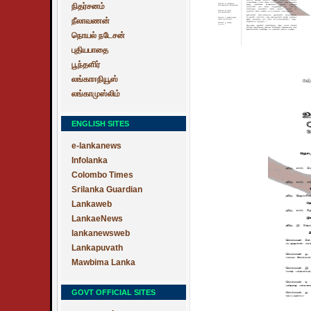
நிதர்சனம்
நீலாவணன்
நொயல் நடேசன்
புதியபாதை
பூந்தளிர்
லங்காஈநியூஸ்
லங்காமுஸ்லிம்
ENGLISH SITES
e-lankanews
Infolanka
Colombo Times
Srilanka Guardian
Lankaweb
LankaeNews
lankanewsweb
Lankapuvath
Mawbima Lanka
GOVT OFFICIAL SITES