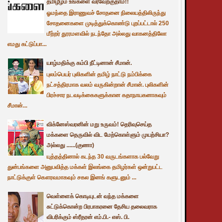
தமிழீழம் உங்களை வரவேற்குதாம்!!
ஓமந்தை இராணுவச் சோதனை நிலையத்திலிருந்து
சோதனைகளை முடித்துக்கொண்டு புறப்பட்டால் 250
மீற்றர் தூரமளவில் நடந்தோ அல்லது வாகனத்திலோ
எமது கட்டுப்பா...
யாழ்மதிக்கு கம்பி நீட்டினான் சீமான்.
புலம்பெயர் புலிகளின் தமிழ் நாட்டு நம்பிக்கை
நட்சத்திரமாக வலம் வருகின்றான் சீமான். புலிகளின்
பிரச்சார நடவடிக்கைகளுக்கான கதாநாயகனாகவும்
சீமான்...
விக்னேஸ்வரனின் மறு உருவம்! தெரிவுசெய்த
மக்களை தெருவில் விட மேற்கொள்ளும் முயற்சியா?
அல்லது ......(குணா)
யுத்தத்தினால் கடந்த 30 வருடங்களாக பல்வேறு
துன்பங்களை அனுபவித்த மக்கள் இலங்கை தமிழர்கள் ஒன்றுபட்ட
நாட்டுக்குள் கௌரவமாகவும் சகல இனங் களுடனும் ...
வெள்ளைக் கொடியுடன் வந்த மக்களை
சுட்டுக்கொன்ற பிரபாகரனை தேசிய தலைவராக
விபரிக்கும் ஸ்ரீதரன் எம்.பி.- எஸ். பி.