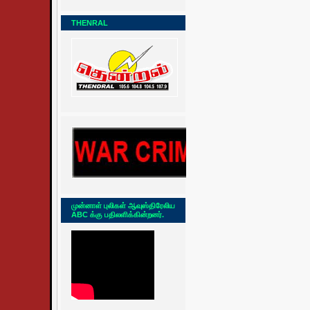
THENRAL
முன்னாள் புலிகள் ஆவுஸ்திரேலிய
ABC க்கு பதிலளிக்கின்றனர்.