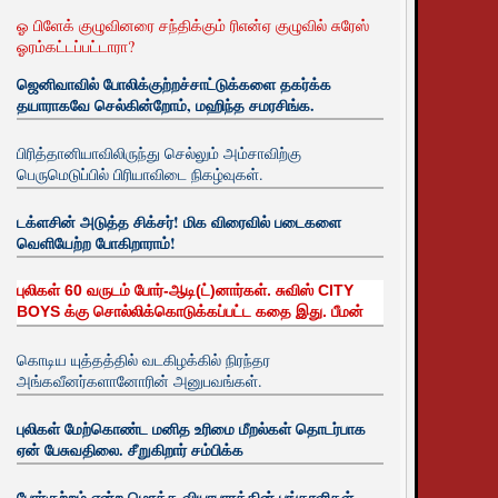
ஓ பிளேக் குழுவினரை சந்திக்கும் ரிஎன்ஏ குழுவில் சுரேஸ்
ஓரம்கட்டப்பட்டாரா?
ஜெனிவாவில் போலிக்குற்றச்சாட்டுக்களை தகர்க்க
தயாராகவே செல்கின்றோம், மஹிந்த சமரசிங்க.
பிரித்தானியாவிலிருந்து செல்லும் அம்சாவிற்கு
பெருமெடுப்பில் பிரியாவிடை நிகழ்வுகள்.
டக்ளசின் அடுத்த சிக்சர்! மிக விரைவில் படைகளை
வெளியேற்ற போகிறாராம்!
புலிகள் 60 வருடம் போர்-ஆடி(ட்)னார்கள். சுவிஸ் CITY
BOYS க்கு சொல்லிக்கொடுக்கப்பட்ட கதை இது. பீமன்
கொடிய யுத்தத்தில் வடகிழக்கில் நிரந்தர
அங்கவீனர்களானோரின் அனுபவங்கள்.
புலிகள் மேற்கொண்ட மனித உரிமை மீறல்கள் தொடர்பாக
ஏன் பேசுவதிலை. சீறுகிறார் சம்பிக்க
போர்குற்றம் என்ற மொத்த வியாபாரத்தின் பங்காளிகள்