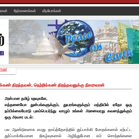
ரைகள்
நேர்காணல்கள்
வீடியோக்கள்
mail
்கண் திறந்தவன், நெற்றிக்கண் திறந்தவனுக்கு நிகராவான்
அன்பான தமிழ் உறவுகளே,
எத்தனையோ துன்பங்களுக்கும், துயரங்களுக்கும் மத்தியில் ஏதோ ஒரு
நம்பிக்கையோடு புலம்பெயர்ந்து வாழும் உங்கள் அனைவரது கவனத்துக்கும்
ஒரு அவசர மடல்:
பல ஆண்டுகளாக எமது தாய்த்தேசத்தில் துப்பாக்கி மோதல்களால் ஏற்பட்ட
துர்ப்பாக்கியமான நிகழ்வுகளால் அழிந்துபோன எம் சொந்தங்களை