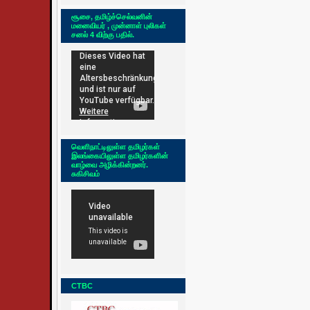
சூசை, தமிழ்ச்செல்வனின்
மனைவியர் , முன்னாள் புலிகள்
சனல் 4 விற்கு பதில்.
வெளிநாட்டிலுள்ள தமிழர்கள்
இலங்கையிலுள்ள தமிழர்களின்
வாழ்வை அழிக்கின்றனர்.
சுகிசிவம்
CTBC