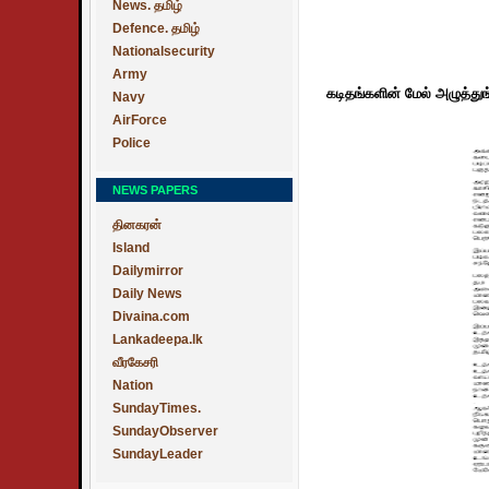
News. தமிழ்
Defence. தமிழ்
Nationalsecurity
Army
கடிதங்களின் மேல் அழுத்துங
Navy
AirForce
Police
NEWS PAPERS
தினகரன்
Island
Dailymirror
Daily News
Divaina.com
Lankadeepa.lk
வீரகேசரி
Nation
SundayTimes.
SundayObserver
SundayLeader