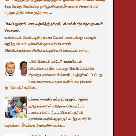
தேடி பிடித்து அவற்றிற்கு ஓளியூட்டுவதை இலக்காக கொண்டு எம்
சமுதாயத்தில் உள்ள மூத்த ஊட...
"கே.பி துரோகி" என அறிவித்திருக்கும் புலிகளின் சர்வதேச தலமைச்
செயலகம்.
உண்மைகள் வெளிவரும் தன்மை கொண்டவை என்பது யாவரும்
அறிந்த விடயம். புலிகளின் தலைவர் பிரபாகரன்
அவ்வியக்கத்தினராலேயே காட்டிக்கொடுக்கப்பட்டார் என்ப...
கபில் அம்மான் எங்கே? -வன்னிமகள்-
புலிகளியக்கத்தின் வரலாறு அவ்வியக்கத்தின்
சர்வதேச வலையமைப்பினால் முடித்துக்கட்டப்பட்டது
என்ற உண்மையை ஏற்க எம்மில் பலரது மனம்
இடம்கொடுக்கவில்ல...
டக்ளஸ் கைதின் உள்ளும் புறமும்.. ஜெகன்
தமிழ் மக்களின் விடுதலைப் போராட்டம்
எனக்கூறப்பட்ட ஆயுதப்போராட்டத்தின்
முன்னோடிகளில் ஒருவரும் கடந்த சுமார் 30
வருடங்கள் இலங்கை அரசியலில் வடக்க...