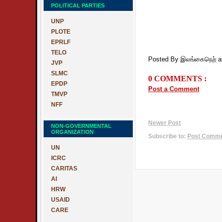
POLITICAL PARTIES
UNP
PLOTE
EPRLF
TELO
Posted By இலங்கைநெற்
a
JVP
SLMC
0 COMMENTS :
EPDP
Post a Comment
TMVP
NFF
Newer Post
NON-GOVERNMENTAL
ORGANIZATION
Subscribe to:
Post Commen
UN
ICRC
CARITAS
AI
HRW
USAID
CARE