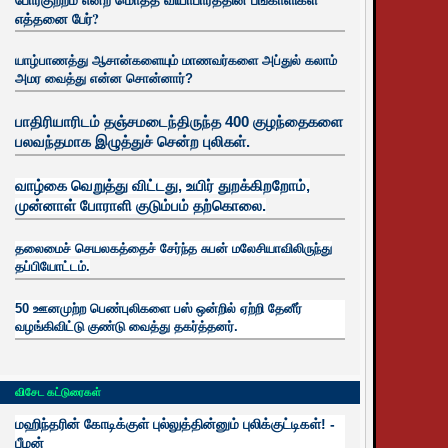
எத்தனை பேர்?
யாழ்பாணத்து ஆசான்களையும் மாணவர்களை அப்துல் கலாம்
அமர வைத்து என்ன சொன்னார்?
பாதிரியாரிடம் தஞ்சமடைந்திருந்த 400 குழந்தைகளை
பலவந்தமாக இழுத்துச் சென்ற புலிகள்.
வாழ்கை வெறுத்து விட்டது, உயிர்
துறக்கிறறோம்,
முன்னாள் போராளி குடும்பம் தற்கொலை.
தலைமைச் செயலகத்தைச் சேர்ந்த சுபன் மலேசியாவிலிருந்து
தப்பியோட்டம்.
50 ஊனமுற்ற பெண்புலிகளை பஸ் ஒன்றில் ஏற்றி தேனீர்
வழங்கிவிட்டு குண்டு வைத்து தகர்த்தனர்.
விசேட கட்டுரைகள்
மஹிந்தரின் கோடிக்குள் புல்லுத்தின்னும் புலிக்குட்டிகள்! -
பீமன்