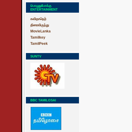
பொழுதுபோக்கு
ENTERTAINMENT
கவிதாநெற்
திரைவிருந்து
MovieLanka
Tamilkey
TamilPeek
SUNTV
BBC TAMILOSAI