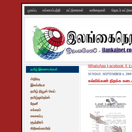
முகப்பு
எம்மைப்பற்றி
கட்டுரைகள்
கவிதைகள்
தொடர் கட்டு
WhatsApp
Facebook
X
E
தமிழ் இணையங்கள்
SUNDAY, SEPTEMBER 6, 2009
அதிரடி
கல்விக்கண் திறக்க கடைக
இலக்கியா
தமிழ் நியூஸ் வெப்
தமிழ்ஒதெர்ஸ்
தேனீ
சக்கரம்
சலசலப்பு
சூத்திரம்
சிறிலங்காமிரர்