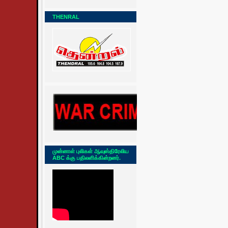
THENRAL
முன்னாள் புலிகள் ஆவுஸ்திரேலிய
ABC க்கு பதிலளிக்கின்றனர்.