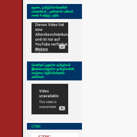
சூசை, தமிழ்ச்செல்வனின்
மனைவியர் , முன்னாள் புலிகள்
சனல் 4 விற்கு பதில்.
வெளிநாட்டிலுள்ள தமிழர்கள்
இலங்கையிலுள்ள தமிழர்களின்
வாழ்வை அழிக்கின்றனர்.
சுகிசிவம்
CTBC