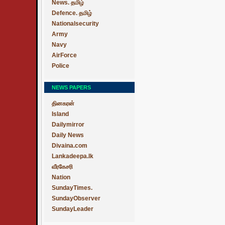
News. தமிழ்
Defence. தமிழ்
Nationalsecurity
Army
Navy
AirForce
Police
NEWS PAPERS
தினகரன்
Island
Dailymirror
Daily News
Divaina.com
Lankadeepa.lk
வீரகேசரி
Nation
SundayTimes.
SundayObserver
SundayLeader