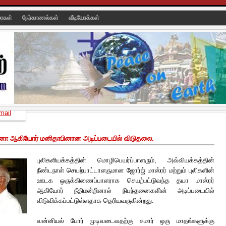
ரைகள்
நேர்காணல்கள்
வீடியோக்கள்
mail
னோ ஆகியோர் மனிதாபினான அடிப்படையில் விடுதலை.
புலிகளியக்கத்தின் மொழிபெயர்ப்பாளரும், அவ்வியக்கத்தின்
நீண்டநாள் செயற்பாட்டாளருமான ஜோர்ஜ் மாஸ்ரர் மற்றும் புலிகளின்
ஊடக ஒருக்கிணைப்பாளராக செயற்பட்டுவந்த தயா மாஸ்ரர்
ஆகியோர் நீதிமன்றினால் நிபந்தனைகளின் அடிப்படையில்
விடுவிக்கப்பட்டுள்ளதாக தெரியவருகின்றது.
வன்னியல் போர் முடிவடைவதற்கு சுமார் ஒரு மாதங்களுக்கு