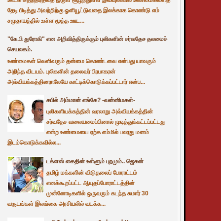
தேடி பிடித்து அவற்றிற்கு ஓளியூட்டுவதை இலக்காக கொண்டு எம்
சமுதாயத்தில் உள்ள மூத்த ஊட...
"கே.பி துரோகி" என அறிவித்திருக்கும் புலிகளின் சர்வதேச தலமைச்
செயலகம்.
உண்மைகள் வெளிவரும் தன்மை கொண்டவை என்பது யாவரும்
அறிந்த விடயம். புலிகளின் தலைவர் பிரபாகரன்
அவ்வியக்கத்தினராலேயே காட்டிக்கொடுக்கப்பட்டார் என்ப...
கபில் அம்மான் எங்கே? -வன்னிமகள்-
புலிகளியக்கத்தின் வரலாறு அவ்வியக்கத்தின்
சர்வதேச வலையமைப்பினால் முடித்துக்கட்டப்பட்டது
என்ற உண்மையை ஏற்க எம்மில் பலரது மனம்
இடம்கொடுக்கவில்ல...
டக்ளஸ் கைதின் உள்ளும் புறமும்.. ஜெகன்
தமிழ் மக்களின் விடுதலைப் போராட்டம்
எனக்கூறப்பட்ட ஆயுதப்போராட்டத்தின்
முன்னோடிகளில் ஒருவரும் கடந்த சுமார் 30
வருடங்கள் இலங்கை அரசியலில் வடக்க...