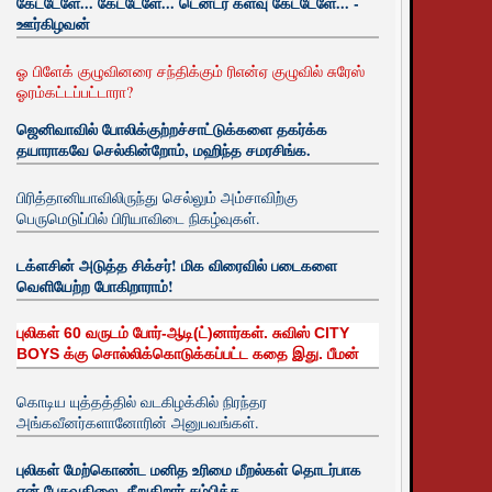
கேட்டேளே... கேட்டேளே... டென்டர் களவு கேட்டேளே... -
ஊர்கிழவன்
ஓ பிளேக் குழுவினரை சந்திக்கும் ரிஎன்ஏ குழுவில் சுரேஸ்
ஓரம்கட்டப்பட்டாரா?
ஜெனிவாவில் போலிக்குற்றச்சாட்டுக்களை தகர்க்க
தயாராகவே செல்கின்றோம், மஹிந்த சமரசிங்க.
பிரித்தானியாவிலிருந்து செல்லும் அம்சாவிற்கு
பெருமெடுப்பில் பிரியாவிடை நிகழ்வுகள்.
டக்ளசின் அடுத்த சிக்சர்! மிக விரைவில் படைகளை
வெளியேற்ற போகிறாராம்!
புலிகள் 60 வருடம் போர்-ஆடி(ட்)னார்கள். சுவிஸ் CITY
BOYS க்கு சொல்லிக்கொடுக்கப்பட்ட கதை இது. பீமன்
கொடிய யுத்தத்தில் வடகிழக்கில் நிரந்தர
அங்கவீனர்களானோரின் அனுபவங்கள்.
புலிகள் மேற்கொண்ட மனித உரிமை மீறல்கள் தொடர்பாக
ஏன் பேசுவதிலை. சீறுகிறார் சம்பிக்க