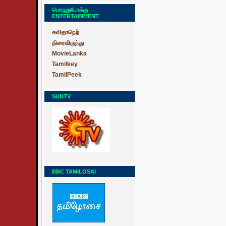
பொழுதுபோக்கு
ENTERTAINMENT
கவிதாநெற்
திரைவிருந்து
MovieLanka
Tamilkey
TamilPeek
SUNTV
BBC TAMILOSAI