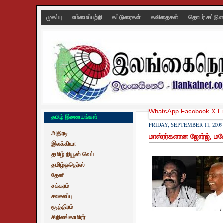
முகப்பு
எம்மைப்பற்றி
கட்டுரைகள்
கவிதைகள்
தொடர் கட்டு
WhatsApp
Facebook
X
E
தமிழ் இணையங்கள்
FRIDAY, SEPTEMBER 11, 2009
அதிரடி
மாஸ்ரர்களான ஜோர்ஜ், ம
இலக்கியா
தமிழ் நியூஸ் வெப்
தமிழ்ஒதெர்ஸ்
தேனீ
சக்கரம்
சலசலப்பு
சூத்திரம்
சிறிலங்காமிரர்