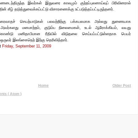
ணடைந்திருந்த இவர்கள் இதுவரை காலமும் குற்றப்புலனாய்வுப் பிரிவினரால்
தின் கீழ் தடுத்துவைக்கப்பட்டு விசாரணைக்கு உட்படுத்தப்பட்டிருந்தனர்.
ங்கரவாதச் செயற்பாடுகள் பலவற்றிற்கு பக்கபலமாக அல்லது துணையாக
ம் அவர்களது மனமாற்றம், குடும்ப நிலைமைகள், உடல் ஆரோக்கியம், வயது
கொண்டு மனிதாபிமான ரீதியில் விடுதலை செய்யப்பட்டுள்ளதாக பெயர்
ி ஒருவர் இலங்கைநெற் இற்கு தெரிவித்தார்.
t
Friday, September 11, 2009
Home
Older Post
ts ( Atom )