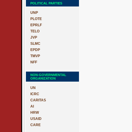
POLITICAL PARTIES
UNP
PLOTE
EPRLF
TELO
JVP
SLMC
EPDP
TMVP
NFF
NON-GOVERNMENTAL
ORGANIZATION
UN
ICRC
CARITAS
AI
HRW
USAID
CARE