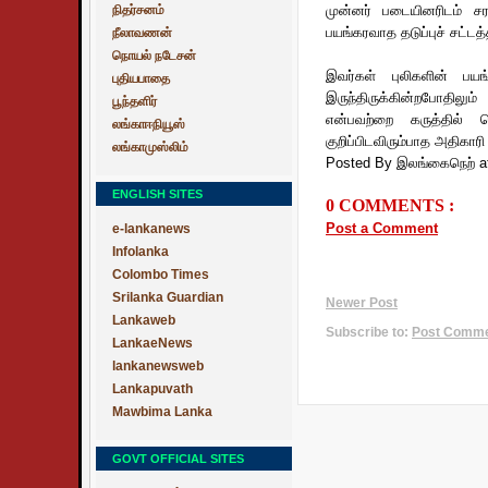
நிதர்சனம்
முன்னர் படையினரிடம் சர
பயங்கரவாத தடுப்புச் சட்டத்
நீலாவணன்
நொயல் நடேசன்
இவர்கள் புலிகளின் பய
புதியபாதை
இருந்திருக்கின்றபோதிலு
பூந்தளிர்
என்பவற்றை கருத்தில் 
லங்காஈநியூஸ்
குறிப்பிடவிரும்பாத அதிகார
லங்காமுஸ்லிம்
Posted By இலங்கைநெற்
a
ENGLISH SITES
0 COMMENTS :
Post a Comment
e-lankanews
Infolanka
Colombo Times
Srilanka Guardian
Newer Post
Lankaweb
Subscribe to:
Post Commen
LankaeNews
lankanewsweb
Lankapuvath
Mawbima Lanka
GOVT OFFICIAL SITES