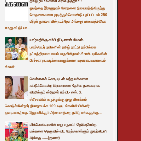
தமிழீழம் உங்களை வரவேற்குதாம்!!
ஓமந்தை இராணுவச் சோதனை நிலையத்திலிருந்து
சோதனைகளை முடித்துக்கொண்டு புறப்பட்டால் 250
மீற்றர் தூரமளவில் நடந்தோ அல்லது வாகனத்திலோ
எமது கட்டுப்பா...
யாழ்மதிக்கு கம்பி நீட்டினான் சீமான்.
புலம்பெயர் புலிகளின் தமிழ் நாட்டு நம்பிக்கை
நட்சத்திரமாக வலம் வருகின்றான் சீமான். புலிகளின்
பிரச்சார நடவடிக்கைகளுக்கான கதாநாயகனாகவும்
சீமான்...
வெள்ளைக் கொடியுடன் வந்த மக்களை
சுட்டுக்கொன்ற பிரபாகரனை தேசிய தலைவராக
விபரிக்கும் ஸ்ரீதரன் எம்.பி.- எஸ். பி.
ஸ்ரீதரனின் கருத்துக்கு முழு விளக்கம்
கொடுக்கின்றார் திசாநாயக்க 109 வருடங்களின் பின்னர்
ஜனநாயகத்தை அனுபவிக்கும் அவகாசத்தை தமிழ் மக்களுக்கு ...
விக்னேஸ்வரனின் மறு உருவம்! தெரிவுசெய்த
மக்களை தெருவில் விட மேற்கொள்ளும் முயற்சியா?
அல்லது ......(குணா)