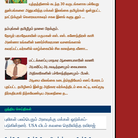
யுத்தத்தினால் கடந்த 30 வருடங்களாக பல்வேறு
துன்பங்களை அனுபவித்த மக்கள் இலங்கை தமிழர்கள் ஒன்றுபட்ட
நாட்டுக்குள் கௌரவமாகவும் சகல இனங் களுடனும் ...
நம்புங்கள் தமிழீழம் நாளை பிறக்கும்.
தோழர் பரமதேவாவின் மருமகன் எஸ். எஸ். கணேந்திரன் காசி
அண்ணா உங்களின் உணர்ச்சிகரமான வசனங்களால்
கவரப்பட்டவர்களில் வாழ்க்கையில் சில காலத்தை வீணா...
மட்டக்களப்பு மாநகர ஆணையாளரின் காணி
அபகரிப்பு அடாவடித்தனமும் கையாலாக
அதிகாரிகளின் பச்சோந்திதனமும்- பீமன்.
அடிமை விலங்கை உடைத்தெறிவோம் எனப் போராடப்
புறப்பட்ட தமிழினம் இன்று அதிகார வர்க்கத்திடம் கை கட்டி, வாய்மூடி
நிர்கதியாகி நிற்கவேண்டிய அவலநிலை த...
முந்திய செய்திகள்
புலிகள் பலம்பெறும் அளவுக்கு மக்கள் ஒடுக்கப்-
படுகின்றனர். USA யிடம் கவலை தெரிவித்த ரவிராஜ்