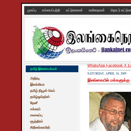
முகப்பு
எம்மைப்பற்றி
கட்டுரைகள்
கவிதைகள்
தொடர் கட்டு
WhatsApp
Facebook
X
E
தமிழ் இணையங்கள்
SATURDAY, APRIL 18, 2009
அதிரடி
இலங்கையில் மக்களுக்கு உ
இலக்கியா
தமிழ் நியூஸ் வெப்
தமிழ்ஒதெர்ஸ்
தேனீ
சக்கரம்
சலசலப்பு
சூத்திரம்
சிறிலங்காமிரர்