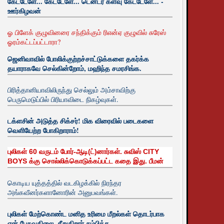
கேட்டேளே... கேட்டேளே... டென்டர் களவு கேட்டேளே... -
ஊர்கிழவன்
ஓ பிளேக் குழுவினரை சந்திக்கும் ரிஎன்ஏ குழுவில் சுரேஸ்
ஓரம்கட்டப்பட்டாரா?
ஜெனிவாவில் போலிக்குற்றச்சாட்டுக்களை தகர்க்க
தயாராகவே செல்கின்றோம், மஹிந்த சமரசிங்க.
பிரித்தானியாவிலிருந்து செல்லும் அம்சாவிற்கு
பெருமெடுப்பில் பிரியாவிடை நிகழ்வுகள்.
டக்ளசின் அடுத்த சிக்சர்! மிக விரைவில் படைகளை
வெளியேற்ற போகிறாராம்!
புலிகள் 60 வருடம் போர்-ஆடி(ட்)னார்கள். சுவிஸ் CITY
BOYS க்கு சொல்லிக்கொடுக்கப்பட்ட கதை இது. பீமன்
கொடிய யுத்தத்தில் வடகிழக்கில் நிரந்தர
அங்கவீனர்களானோரின் அனுபவங்கள்.
புலிகள் மேற்கொண்ட மனித உரிமை மீறல்கள் தொடர்பாக
ஏன் பேசுவதிலை. சீறுகிறார் சம்பிக்க