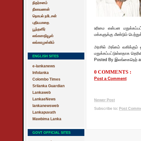
நிதர்சனம்
நீலாவணன்
நொயல் நடேசன்
புதியபாதை
உரிமை என்பன மறுக்கப்ப
பூந்தளிர்
மக்களுக்கு மீண்டும் பெற்
லங்காஈநியூஸ்
லங்காமுஸ்லிம்
அரசில் அங்கம் வகிக்கும்
மறுக்கப்பட்டுள்ளதாக தெரிவ
ENGLISH SITES
Posted By இலங்கைநெற்
a
e-lankanews
0 COMMENTS :
Infolanka
Post a Comment
Colombo Times
Srilanka Guardian
Lankaweb
LankaeNews
Newer Post
lankanewsweb
Subscribe to:
Post Commen
Lankapuvath
Mawbima Lanka
GOVT OFFICIAL SITES