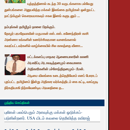
யுத்தத்தினால் கடந்த 30 வருடங்களாக பல்வேறு
துன்பங்களை அனுபவித்த மக்கள் இலங்கை தமிழர்கள் ஒன்றுபட்ட
நாட்டுக்குள் கௌரவமாகவும் சகல இனங் களுடனும் ...
நம்புங்கள் தமிழீழம் நாளை பிறக்கும்.
தோழர் பரமதேவாவின் மருமகன் எஸ். எஸ். கணேந்திரன் காசி
அண்ணா உங்களின் உணர்ச்சிகரமான வசனங்களால்
கவரப்பட்டவர்களில் வாழ்க்கையில் சில காலத்தை வீணா...
மட்டக்களப்பு மாநகர ஆணையாளரின் காணி
அபகரிப்பு அடாவடித்தனமும் கையாலாக
அதிகாரிகளின் பச்சோந்திதனமும்- பீமன்.
அடிமை விலங்கை உடைத்தெறிவோம் எனப் போராடப்
புறப்பட்ட தமிழினம் இன்று அதிகார வர்க்கத்திடம் கை கட்டி, வாய்மூடி
நிர்கதியாகி நிற்கவேண்டிய அவலநிலை த...
முந்திய செய்திகள்
புலிகள் பலம்பெறும் அளவுக்கு மக்கள் ஒடுக்கப்-
படுகின்றனர். USA யிடம் கவலை தெரிவித்த ரவிராஜ்