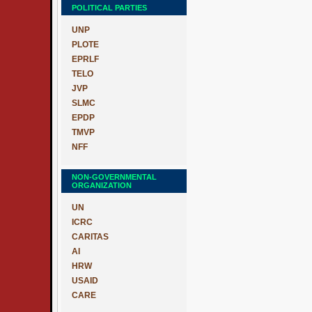
POLITICAL PARTIES
UNP
PLOTE
EPRLF
TELO
JVP
SLMC
EPDP
TMVP
NFF
NON-GOVERNMENTAL
ORGANIZATION
UN
ICRC
CARITAS
AI
HRW
USAID
CARE