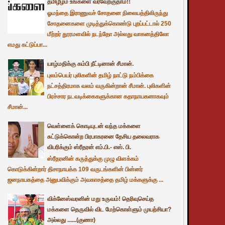
தமிழீழம் உங்களை வரவேற்குதாம்!!
ஓமந்தை இராணுவச் சோதனை நிலையத்திலிருந்து
சோதனைகளை முடித்துக்கொண்டு புறப்பட்டால் 250
மீற்றர் தூரமளவில் நடந்தோ அல்லது வாகனத்திலோ
எமது கட்டுப்பா...
யாழ்மதிக்கு கம்பி நீட்டினான் சீமான்.
புலம்பெயர் புலிகளின் தமிழ் நாட்டு நம்பிக்கை
நட்சத்திரமாக வலம் வருகின்றான் சீமான். புலிகளின்
பிரச்சார நடவடிக்கைகளுக்கான கதாநாயகனாகவும்
சீமான்...
வெள்ளைக் கொடியுடன் வந்த மக்களை
சுட்டுக்கொன்ற பிரபாகரனை தேசிய தலைவராக
விபரிக்கும் ஸ்ரீதரன் எம்.பி.- எஸ். பி.
ஸ்ரீதரனின் கருத்துக்கு முழு விளக்கம்
கொடுக்கின்றார் திசாநாயக்க 109 வருடங்களின் பின்னர்
ஜனநாயகத்தை அனுபவிக்கும் அவகாசத்தை தமிழ் மக்களுக்கு ...
விக்னேஸ்வரனின் மறு உருவம்! தெரிவுசெய்த
மக்களை தெருவில் விட மேற்கொள்ளும் முயற்சியா?
அல்லது ......(குணா)