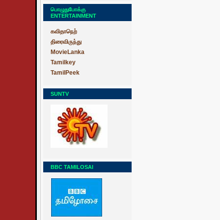
பொழுதுபோக்கு
ENTERTAINMENT
கவிதாநெற்
திரைவிருந்து
MovieLanka
Tamilkey
TamilPeek
SUNTV
BBC TAMILOSAI