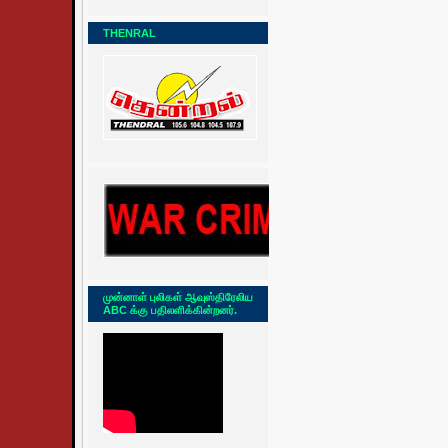
THENRAL
முன்னாள் புலிகள் ஆவுஸ்திரேலிய
ABC க்கு பதிலளிக்கின்றனர்.