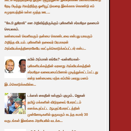
தேடி பிடித்து அவற்றிற்கு ஓளியூட்டுவதை இலக்காக கொண்டு எம்
சமுதாயத்தில் உள்ள மூத்த ஊட...
"கே.பி துரோகி" என அறிவித்திருக்கும் புலிகளின் சர்வதேச தலமைச்
செயலகம்.
உண்மைகள் வெளிவரும் தன்மை கொண்டவை என்பது யாவரும்
அறிந்த விடயம். புலிகளின் தலைவர் பிரபாகரன்
அவ்வியக்கத்தினராலேயே காட்டிக்கொடுக்கப்பட்டார் என்ப...
கபில் அம்மான் எங்கே? -வன்னிமகள்-
புலிகளியக்கத்தின் வரலாறு அவ்வியக்கத்தின்
சர்வதேச வலையமைப்பினால் முடித்துக்கட்டப்பட்டது
என்ற உண்மையை ஏற்க எம்மில் பலரது மனம்
இடம்கொடுக்கவில்ல...
டக்ளஸ் கைதின் உள்ளும் புறமும்.. ஜெகன்
தமிழ் மக்களின் விடுதலைப் போராட்டம்
எனக்கூறப்பட்ட ஆயுதப்போராட்டத்தின்
முன்னோடிகளில் ஒருவரும் கடந்த சுமார் 30
வருடங்கள் இலங்கை அரசியலில் வடக்க...