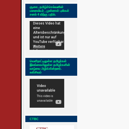
சூசை, தமிழ்ச்செல்வனின்
மனைவியர் , முன்னாள் புலிகள்
சனல் 4 விற்கு பதில்.
வெளிநாட்டிலுள்ள தமிழர்கள்
இலங்கையிலுள்ள தமிழர்களின்
வாழ்வை அழிக்கின்றனர்.
சுகிசிவம்
CTBC