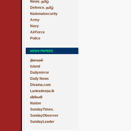
News. தமிழ்
Defence. தமிழ்
Nationalsecurity
Army
Navy
AirForce
Police
NEWS PAPERS
தினகரன்
Island
Dailymirror
Daily News
Divaina.com
Lankadeepa.lk
வீரகேசரி
Nation
SundayTimes.
SundayObserver
SundayLeader