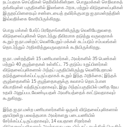
நடப்பதாக செய்திகள் தெரிவிக்கின்றன. பொதுமக்கள் செறிவாகத்
தங்கியுள்ள பகுதிகளில் இலங்கை அரசு, மற்றும் விடுதலைப்புலிகள்
இருதரப்பினரையும் சண்டையைத் தவிர்க்குமாறு ஐ.நாமன்றத்தின்
இவ்வறிக்கை கோரியிருக்கிறது.
பொது மக்கள் போர்ப் பிரதேசங்களிலிருந்து வெளியேறுவதை
விடுதலைப்புலிகள் தொடர்ந்து தீவிரமாக தடுத்து வருவதாகக்
கூறும் ஐ.நா.மன்றம்; வெளியேறும் மக்கள் சுடப்படும் சம்பவங்கள்
தொடர்ந்தும் அதிகரித்துவருவதாகக் கூறியிருக்கிறது.
ஐ.நா. மன்றத்தின் 15 பணியாளர்கள், அவர்களில் 35 பெண்கள்
மற்றும் 40 குழந்தைகள் உள்ளிட்ட 75 குடும்ப உறுப்பினர்கள்
விடுதலைப்புலிகளால் அந்தப் பகுதியிலிருந்து வெளியேறாமல்
தடுத்துவைக்கப்பட்டிருப்பதாகக் கூறும் இந்த அறிக்கை; இந்தக்
குழந்தைகளில் 15 குழந்தைகளுக்கு சுவாசம் தொடர்பான
வியாதிகள் வந்திருப்பதாகவும், இது அந்தப்பகுதியில் மனித நேய
உதவி அனுப்பபடவேண்டியதன் அவசியத்தைக் காட்டுவதாகவும்
கூறுகிறது.
இந்த ஐ.நா.மன்ற பணியாளர்களில் ஒருவர் விடுதலைப்புலிகளால்
ஞாயிறன்று பலவந்தமாக அவர்களது படையணியில்
சேர்க்கப்பட்டிருப்பதாகவும், 14 வயதான சிறார்கள்
விடுதலைப்புலிகளால் அவர்களது படையில் கட்டாயத்தின் பெயரில்