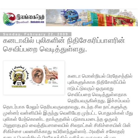
Sunday, February 22, 2009
கனடாவில் புலிகளின் நிதிசேகரிப்பாளரின்
செவிப்பறை வெடித்துள்ளது.
கனடா மொன்றியல் பிரதேசத்தில்
புலிகளுக்காக நிதிசேகரிப்பில்
ஈடுபட்டுவரும் ஒருவரது
செவிப்பறை வெடித்துள்ளதாக
தெரியவருகின்றது. இச்சம்பவம்
தொடர்பாக மேலும் தெரியவருவதாவது, கடந்த சில நாட்களுக்கு
முன்னர் வன்னியில் இருந்து வெளியேற முற்பட்ட பொதுமக்கள் மீது
புலிகள் மேற்கொண்ட தாக்குதலில் படுகாயமடைந்த ஓருவர்
அனுராதபுரம் வைத்தியசாலையில் சிலநாட்கள் சிகிச்சையின் பின்
சிகிச்சை பலனளிக்காது உயிரிளந்துள்ளார். அவரின் சகோதரர்
கனடா மொன்றியல் பிரதேசத்தில் வசித்து வருவதுடன் பல