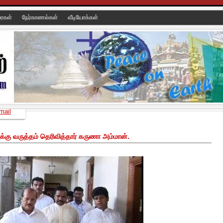
ரைகள்
நேர்காணல்கள்
வீடியோக்கள்
mail
கு வருத்தம் தெரிவித்தார் கருணா அம்மான்.