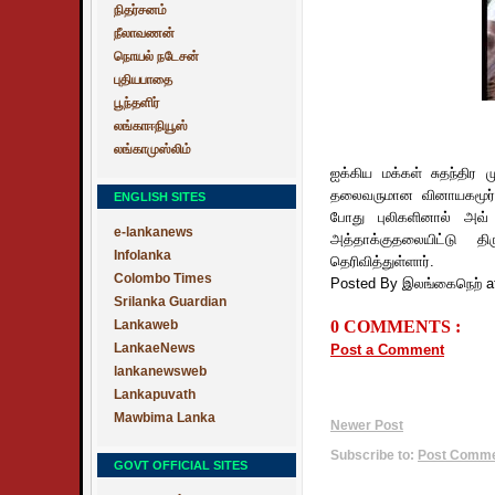
நிதர்சனம்
நீலாவணன்
நொயல் நடேசன்
புதியபாதை
பூந்தளிர்
லங்காஈநியூஸ்
லங்காமுஸ்லிம்
ஐக்கிய மக்கள் சுதந்திர ம
தலைவருமான வினாயகமூர்த்
ENGLISH SITES
போது புலிகளினால் அவ் ஸ
e-lankanews
அத்தாக்குதலையிட்டு தி
Infolanka
தெரிவித்துள்ளார்.
Colombo Times
Posted By இலங்கைநெற்
a
Srilanka Guardian
Lankaweb
0 COMMENTS :
LankaeNews
Post a Comment
lankanewsweb
Lankapuvath
Mawbima Lanka
Newer Post
Subscribe to:
Post Commen
GOVT OFFICIAL SITES