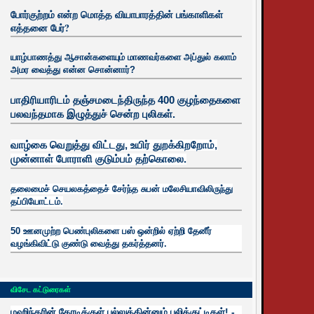
போர்குற்றம் என்ற மொத்த வியாபாரத்தின் பங்காளிகள்
எத்தனை பேர்?
யாழ்பாணத்து ஆசான்களையும் மாணவர்களை அப்துல் கலாம்
அமர வைத்து என்ன சொன்னார்?
பாதிரியாரிடம் தஞ்சமடைந்திருந்த 400 குழந்தைகளை
பலவந்தமாக இழுத்துச் சென்ற புலிகள்.
வாழ்கை வெறுத்து விட்டது, உயிர்
துறக்கிறறோம்,
முன்னாள் போராளி குடும்பம் தற்கொலை.
தலைமைச் செயலகத்தைச் சேர்ந்த சுபன் மலேசியாவிலிருந்து
தப்பியோட்டம்.
50 ஊனமுற்ற பெண்புலிகளை பஸ் ஒன்றில் ஏற்றி தேனீர்
வழங்கிவிட்டு குண்டு வைத்து தகர்த்தனர்.
விசேட கட்டுரைகள்
மஹிந்தரின் கோடிக்குள் புல்லுத்தின்னும் புலிக்குட்டிகள்! -