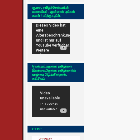
சூசை, தமிழ்ச்செல்வனின்
மனைவியர் , முன்னாள் புலிகள்
சனல் 4 விற்கு பதில்.
வெளிநாட்டிலுள்ள தமிழர்கள்
இலங்கையிலுள்ள தமிழர்களின்
வாழ்வை அழிக்கின்றனர்.
சுகிசிவம்
CTBC