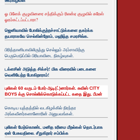
ஊர்கிழவன்
ஓ பிளேக் குழுவினரை சந்திக்கும் ரிஎன்ஏ குழுவில் சுரேஸ்
ஓரம்கட்டப்பட்டாரா?
ஜெனிவாவில் போலிக்குற்றச்சாட்டுக்களை தகர்க்க
தயாராகவே செல்கின்றோம், மஹிந்த சமரசிங்க.
பிரித்தானியாவிலிருந்து செல்லும் அம்சாவிற்கு
பெருமெடுப்பில் பிரியாவிடை நிகழ்வுகள்.
டக்ளசின் அடுத்த சிக்சர்! மிக விரைவில் படைகளை
வெளியேற்ற போகிறாராம்!
புலிகள் 60 வருடம் போர்-ஆடி(ட்)னார்கள். சுவிஸ் CITY
BOYS க்கு சொல்லிக்கொடுக்கப்பட்ட கதை இது. பீமன்
கொடிய யுத்தத்தில் வடகிழக்கில் நிரந்தர
அங்கவீனர்களானோரின் அனுபவங்கள்.
புலிகள் மேற்கொண்ட மனித உரிமை மீறல்கள் தொடர்பாக
ஏன் பேசுவதிலை. சீறுகிறார் சம்பிக்க