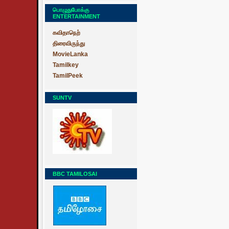
பொழுதுபோக்கு
ENTERTAINMENT
கவிதாநெற்
திரைவிருந்து
MovieLanka
Tamilkey
TamilPeek
SUNTV
BBC TAMILOSAI