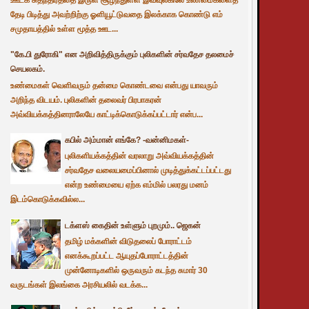
தேடி பிடித்து அவற்றிற்கு ஓளியூட்டுவதை இலக்காக கொண்டு எம்
சமுதாயத்தில் உள்ள மூத்த ஊட...
"கே.பி துரோகி" என அறிவித்திருக்கும் புலிகளின் சர்வதேச தலமைச்
செயலகம்.
உண்மைகள் வெளிவரும் தன்மை கொண்டவை என்பது யாவரும்
அறிந்த விடயம். புலிகளின் தலைவர் பிரபாகரன்
அவ்வியக்கத்தினராலேயே காட்டிக்கொடுக்கப்பட்டார் என்ப...
கபில் அம்மான் எங்கே? -வன்னிமகள்-
புலிகளியக்கத்தின் வரலாறு அவ்வியக்கத்தின்
சர்வதேச வலையமைப்பினால் முடித்துக்கட்டப்பட்டது
என்ற உண்மையை ஏற்க எம்மில் பலரது மனம்
இடம்கொடுக்கவில்ல...
டக்ளஸ் கைதின் உள்ளும் புறமும்.. ஜெகன்
தமிழ் மக்களின் விடுதலைப் போராட்டம்
எனக்கூறப்பட்ட ஆயுதப்போராட்டத்தின்
முன்னோடிகளில் ஒருவரும் கடந்த சுமார் 30
வருடங்கள் இலங்கை அரசியலில் வடக்க...