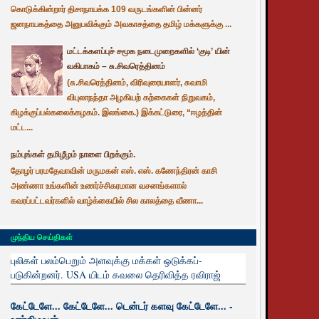
கொடுக்கின்றார் திசாநாயக்க 109 வருடங்களின் பின்னர்
ஜனநாயகத்தை அனுபவிக்கும் அவகாசத்தை தமிழ் மக்களுக்கு ...
மட்டக்களப்புச் சமூக நடைமுறைகளில் ‘குடி’ யின்
வகிபாகம் – சு.சிவரெத்தினம்
(சு.சிவரெத்தினம், விரிவுரையாளர், சுவாமி
விபுலாநந்தா அழகியற் கற்கைகள் நிறுவகம்,
கிழக்குப்பல்கலைக்கழகம். இலங்கை.) இக்கட்டுரை, “ஈழத்தின்
மட்ட...
நம்புங்கள் தமிழீழம் நாளை பிறக்கும்.
தோழர் பரமதேவாவின் மருமகன் எஸ். எஸ். கணேந்திரன் காசி
அண்ணா உங்களின் உணர்ச்சிகரமான வசனங்களால்
கவரப்பட்டவர்களில் வாழ்க்கையில் சில காலத்தை வீணா...
முந்திய செய்திகள்
புலிகள் பலம்பெறும் அளவுக்கு மக்கள் ஒடுக்கப்-
படுகின்றனர். USA யிடம் கவலை தெரிவித்த ரவிராஜ்
கேட்டேளே... கேட்டேளே... டென்டர் களவு கேட்டேளே... -