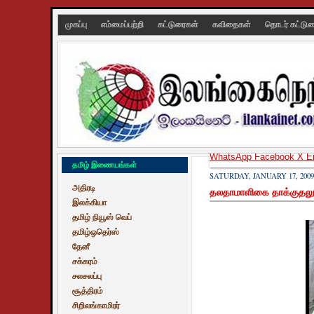
முகப்பு
எம்மைப்பற்றி
கட்டுரைகள்
கவிதைகள்
தொடர் கட்டு
WhatsApp
Facebook
X
E
தமிழ் இணையங்கள்
SATURDAY, JANUARY 17, 2009
அதிரடி
தலதாமாளிகை தாக்குதலுக்
இலக்கியா
தமிழ் நியூஸ் வெப்
தமிழ்ஒதெர்ஸ்
தேனீ
சக்கரம்
சலசலப்பு
சூத்திரம்
சிறிலங்காமிரர்