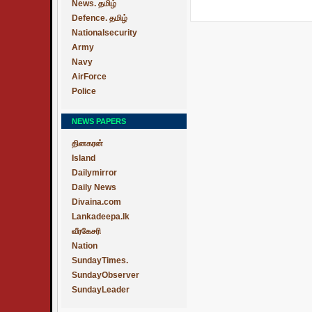
News. தமிழ்
Defence. தமிழ்
Nationalsecurity
Army
Navy
AirForce
Police
NEWS PAPERS
தினகரன்
Island
Dailymirror
Daily News
Divaina.com
Lankadeepa.lk
வீரகேசரி
Nation
SundayTimes.
SundayObserver
SundayLeader