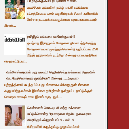
யாழ்மதிக்கு கம்பி நீட்டினான் சீமான்.
புலம்பெயர் புலிகளின் தமிழ் நாட்டு நம்பிக்கை
நட்சத்திரமாக வலம் வருகின்றான் சீமான். புலிகளின்
பிரச்சார நடவடிக்கைகளுக்கான கதாநாயகனாகவும்
சீமான்...
தமிழீழம் உங்களை வரவேற்குதாம்!!
ஓமந்தை இராணுவச் சோதனை நிலையத்திலிருந்து
சோதனைகளை முடித்துக்கொண்டு புறப்பட்டால் 250
மீற்றர் தூரமளவில் நடந்தோ அல்லது வாகனத்திலோ
எமது கட்டுப்பா...
விக்னேஸ்வரனின் மறு உருவம்! தெரிவுசெய்த மக்களை தெருவில்
விட மேற்கொள்ளும் முயற்சியா? அல்லது ......(குணா)
யுத்தத்தினால் கடந்த 30 வருடங்களாக பல்வேறு துன்பங்களை
அனுபவித்த மக்கள் இலங்கை தமிழர்கள் ஒன்றுபட்ட நாட்டுக்குள்
கௌரவமாகவும் சகல இனங் களுடனும் ...
வெள்ளைக் கொடியுடன் வந்த மக்களை
சுட்டுக்கொன்ற பிரபாகரனை தேசிய தலைவராக
விபரிக்கும் ஸ்ரீதரன் எம்.பி.- எஸ். பி.
ஸ்ரீதரனின் கருத்துக்கு முழு விளக்கம்