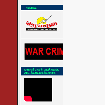
THENRAL
முன்னாள் புலிகள் ஆவுஸ்திரேலிய
ABC க்கு பதிலளிக்கின்றனர்.