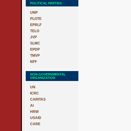
POLITICAL PARTIES
UNP
PLOTE
EPRLF
TELO
JVP
SLMC
EPDP
TMVP
NFF
NON-GOVERNMENTAL
ORGANIZATION
UN
ICRC
CARITAS
AI
HRW
USAID
CARE