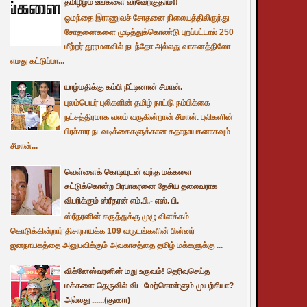
தமிழீழம் உங்களை வரவேற்குதாம்!!
ஓமந்தை இராணுவச் சோதனை நிலையத்திலிருந்து
சோதனைகளை முடித்துக்கொண்டு புறப்பட்டால் 250
மீற்றர் தூரமளவில் நடந்தோ அல்லது வாகனத்திலோ
எமது கட்டுப்பா...
யாழ்மதிக்கு கம்பி நீட்டினான் சீமான்.
புலம்பெயர் புலிகளின் தமிழ் நாட்டு நம்பிக்கை
நட்சத்திரமாக வலம் வருகின்றான் சீமான். புலிகளின்
பிரச்சார நடவடிக்கைகளுக்கான கதாநாயகனாகவும்
சீமான்...
வெள்ளைக் கொடியுடன் வந்த மக்களை
சுட்டுக்கொன்ற பிரபாகரனை தேசிய தலைவராக
விபரிக்கும் ஸ்ரீதரன் எம்.பி.- எஸ். பி.
ஸ்ரீதரனின் கருத்துக்கு முழு விளக்கம்
கொடுக்கின்றார் திசாநாயக்க 109 வருடங்களின் பின்னர்
ஜனநாயகத்தை அனுபவிக்கும் அவகாசத்தை தமிழ் மக்களுக்கு ...
விக்னேஸ்வரனின் மறு உருவம்! தெரிவுசெய்த
மக்களை தெருவில் விட மேற்கொள்ளும் முயற்சியா?
அல்லது ......(குணா)