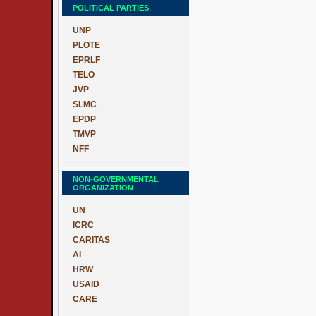
POLITICAL PARTIES
UNP
PLOTE
EPRLF
TELO
JVP
SLMC
EPDP
TMVP
NFF
NON-GOVERNMENTAL
ORGANIZATION
UN
ICRC
CARITAS
AI
HRW
USAID
CARE