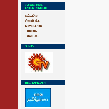
பொழுதுபோக்கு
ENTERTAINMENT
கவிதாநெற்
திரைவிருந்து
MovieLanka
Tamilkey
TamilPeek
SUNTV
BBC TAMILOSAI