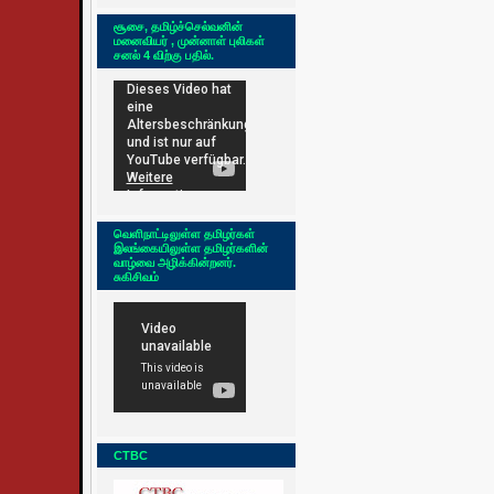
சூசை, தமிழ்ச்செல்வனின்
மனைவியர் , முன்னாள் புலிகள்
சனல் 4 விற்கு பதில்.
வெளிநாட்டிலுள்ள தமிழர்கள்
இலங்கையிலுள்ள தமிழர்களின்
வாழ்வை அழிக்கின்றனர்.
சுகிசிவம்
CTBC