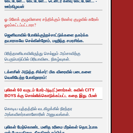
கேட்டேளே... கேட்டேளே... டென்டர் களவு கேட்டேளே... -
ஊர்கிழவன்
ஓ பிளேக் குழுவினரை சந்திக்கும் ரிஎன்ஏ குழுவில் சுரேஸ்
ஓரம்கட்டப்பட்டாரா?
ஜெனிவாவில் போலிக்குற்றச்சாட்டுக்களை தகர்க்க
தயாராகவே செல்கின்றோம், மஹிந்த சமரசிங்க.
பிரித்தானியாவிலிருந்து செல்லும் அம்சாவிற்கு
பெருமெடுப்பில் பிரியாவிடை நிகழ்வுகள்.
டக்ளசின் அடுத்த சிக்சர்! மிக விரைவில் படைகளை
வெளியேற்ற போகிறாராம்!
புலிகள் 60 வருடம் போர்-ஆடி(ட்)னார்கள். சுவிஸ் CITY
BOYS க்கு சொல்லிக்கொடுக்கப்பட்ட கதை இது. பீமன்
கொடிய யுத்தத்தில் வடகிழக்கில் நிரந்தர
அங்கவீனர்களானோரின் அனுபவங்கள்.
புலிகள் மேற்கொண்ட மனித உரிமை மீறல்கள் தொடர்பாக
ஏன் பேசுவதிலை. சீறுகிறார் சம்பிக்க