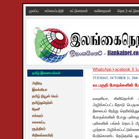
முகப்பு
எம்மைப்பற்றி
கட்டுரைகள்
கவிதைகள்
தொடர் கட்டு
WhatsApp
Facebook
X
E
தமிழ் இணையங்கள்
TUESDAY, OCTOBER 21, 2008
அதிரடி
வடபகுதி மோதல்களின் போது
இலக்கியா
தமிழ் நியூஸ் வெப்
வவுனியா, கிளிநொச்சி 
தமிழ்ஒதெர்ஸ்
அழிக்கப்பட்டதோடு பெருமள
தேனீ
நிலையம் நேற்று தெரிவித்த
சக்கரம்
மோதல்களின் போது புலிகளுக்
சலசலப்பு
புலிகளின் பங்கர் தொடர் 
சூத்திரம்
முற்றாக அழிக்கப்பட்டுள்
சிறிலங்காமிரர்
மேற்கொண்ட தேடுதலில் ஒரு 