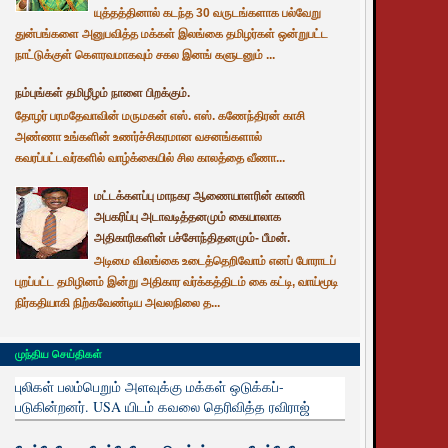
யுத்தத்தினால் கடந்த 30 வருடங்களாக பல்வேறு
துன்பங்களை அனுபவித்த மக்கள் இலங்கை தமிழர்கள் ஒன்றுபட்ட
நாட்டுக்குள் கௌரவமாகவும் சகல இனங் களுடனும் ...
நம்புங்கள் தமிழீழம் நாளை பிறக்கும்.
தோழர் பரமதேவாவின் மருமகன் எஸ். எஸ். கணேந்திரன் காசி
அண்ணா உங்களின் உணர்ச்சிகரமான வசனங்களால்
கவரப்பட்டவர்களில் வாழ்க்கையில் சில காலத்தை வீணா...
மட்டக்களப்பு மாநகர ஆணையாளரின் காணி
அபகரிப்பு அடாவடித்தனமும் கையாலாக
அதிகாரிகளின் பச்சோந்திதனமும்- பீமன்.
அடிமை விலங்கை உடைத்தெறிவோம் எனப் போராடப்
புறப்பட்ட தமிழினம் இன்று அதிகார வர்க்கத்திடம் கை கட்டி, வாய்மூடி
நிர்கதியாகி நிற்கவேண்டிய அவலநிலை த...
முந்திய செய்திகள்
புலிகள் பலம்பெறும் அளவுக்கு மக்கள் ஒடுக்கப்-
படுகின்றனர். USA யிடம் கவலை தெரிவித்த ரவிராஜ்