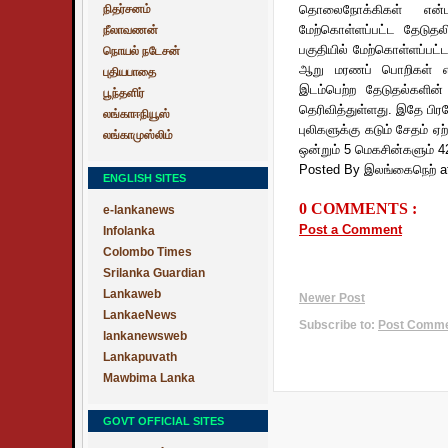
நிதர்சனம்
தொலைநோக்கிகள் என்பன
மேற்கொள்ளப்பட்ட தேடுதலி
நீலாவணன்
பகுதியில் மேற்கொள்ளப்பட
நொயல் நடேசன்
ஆறு மரணப் பொறிகள் என்ப
புதியபாதை
இடம்பெற்ற தேடுதல்களின்
பூந்தளிர்
தெரிவித்துள்ளது. இதே பிரத
லங்காஈநியூஸ்
புலிகளுக்கு கடும் சேதம் 
லங்காமுஸ்லிம்
ஒன்றும் 5 மெகசின்களும் 
Posted By இலங்கைநெற்
a
ENGLISH SITES
0 COMMENTS :
e-lankanews
Post a Comment
Infolanka
Colombo Times
Srilanka Guardian
Lankaweb
Newer Post
LankaeNews
Subscribe to:
Post Commen
lankanewsweb
Lankapuvath
Mawbima Lanka
GOVT OFFICIAL SITES