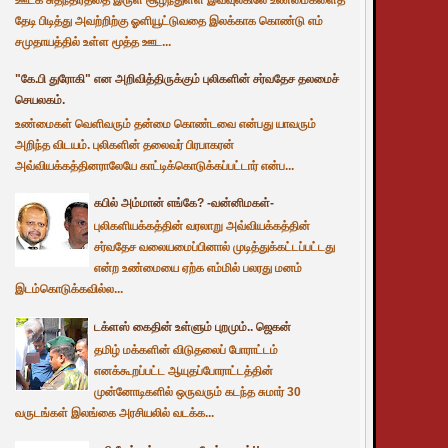
தேடி பிடித்து அவற்றிற்கு ஓளியூட்டுவதை இலக்காக கொண்டு எம்
சமுதாயத்தில் உள்ள மூத்த ஊட...
"கே.பி துரோகி" என அறிவித்திருக்கும் புலிகளின் சர்வதேச தலமைச்
செயலகம்.
உண்மைகள் வெளிவரும் தன்மை கொண்டவை என்பது யாவரும்
அறிந்த விடயம். புலிகளின் தலைவர் பிரபாகரன்
அவ்வியக்கத்தினராலேயே காட்டிக்கொடுக்கப்பட்டார் என்ப...
கபில் அம்மான் எங்கே? -வன்னிமகள்-
புலிகளியக்கத்தின் வரலாறு அவ்வியக்கத்தின்
சர்வதேச வலையமைப்பினால் முடித்துக்கட்டப்பட்டது
என்ற உண்மையை ஏற்க எம்மில் பலரது மனம்
இடம்கொடுக்கவில்ல...
டக்ளஸ் கைதின் உள்ளும் புறமும்.. ஜெகன்
தமிழ் மக்களின் விடுதலைப் போராட்டம்
எனக்கூறப்பட்ட ஆயுதப்போராட்டத்தின்
முன்னோடிகளில் ஒருவரும் கடந்த சுமார் 30
வருடங்கள் இலங்கை அரசியலில் வடக்க...