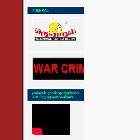
THENRAL
முன்னாள் புலிகள் ஆவுஸ்திரேலிய
ABC க்கு பதிலளிக்கின்றனர்.